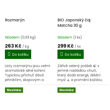
Rozmarýn
BIO Japonský čaj
Matcha 30 g
Skladem
(0,113 kg)
Skladem
(1 ks)
263 Kč
299 Kč
/ kg
/ ks
Do košíku
Do košíku
Listy rozmarýnu jsou velmi
Zářivě zelený prášek 🍃 s
aromatické silné koření.
jemně nasládlou chutí,
Typickou příchuť dává
který dodá energii, zklidní
jehněčím, skopovým a
mysl 🧘 a promění každou
kuřecím pokrmům. Používá
přípravu v malý rituál.
se ke kořenění zvěřiny, do
Pečlivě vybíráme čajové
Novinka
Novinka
marinád, rajčatové...
lístky z japonských...