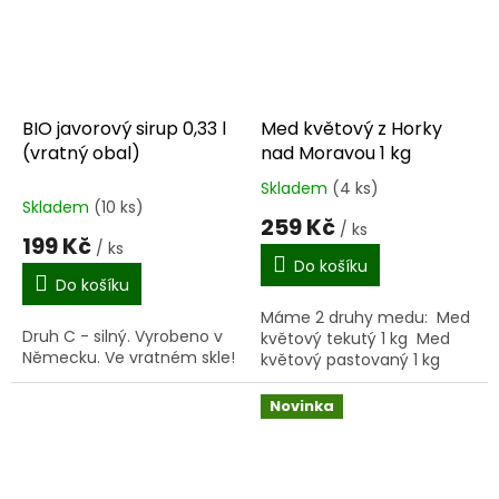
BIO javorový sirup 0,33 l
Med květový z Horky
(vratný obal)
nad Moravou 1 kg
Skladem
(4 ks)
Průměrné
Skladem
(10 ks)
hodnocení
259 Kč
/ ks
produktu
199 Kč
/ ks
je
Do košíku
4,0
Do košíku
z
Máme 2 druhy medu: Med
5
Druh C - silný. Vyrobeno v
květový tekutý 1 kg Med
hvězdiček.
Německu. Ve vratném skle!
květový pastovaný 1 kg
Novinka