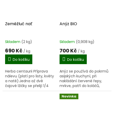
Zeměžluč nať
Anýz BIO
Skladem
(2 kg)
Skladem
(0,908 kg)
690 Kč
700 Kč
/ kg
/ kg
Do košíku
Do košíku
Herba centaurii Příprava
Anýz se používá do pokrmů
nálevu (platí pro listy, květy
asijských kuchyní, při
a natě):Jedna až dvě
nakládání červené řepy,
čajové lžičky se přelijí 1/4
mrkve, patří do koláčů,
litrem vroucí vody, nechají
vánočního pečiva,
se v zakryté nádobě 15
anýzových placiček,
Novinka
minut odstát a...
mléčné polévky, ovesné
kaše a sladké...