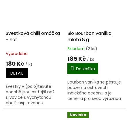
Švestková chilli omáčka
Bio Bourbon vanilka
- hot
mletá 8 g
Skladem
(2 ks)
Průměrné
Vyprodáno
hodnocení
185 Kč
/ ks
produktu
180 Kč
/ ks
je
Do košíku
5,0
DETAIL
z
Bourbon vanilka se pěstuje
5
švestky v (polo)tekuté
pouze na ostrovech
hvězdiček.
podobě jsou ostřejší než
Indického oceánu a je
slivovice s vychytanou
ceněna pro svou výraznou
chutí inspirovanou
příjemnou vůni danou
tradičními českými povidly.
přirozeně vysokým
V naší omáčce ucítíte
obsahem vonné látky
Novinka
intenzivní chuť čerstvých...
vanilinu. Přidáváme...