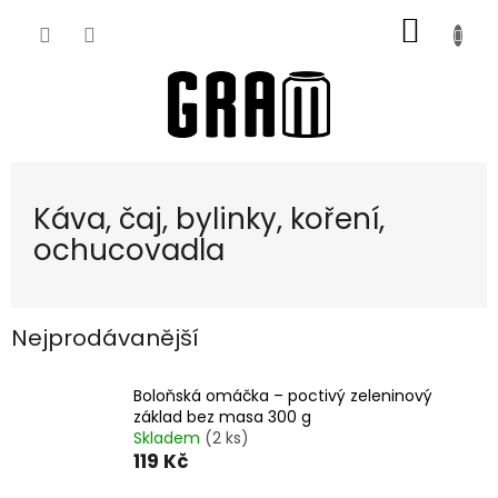
Přejít
NÁKUP
na
obsah
KOŠÍK
Káva, čaj, bylinky, koření,
ochucovadla
Nejprodávanější
Boloňská omáčka – poctivý zeleninový
základ bez masa 300 g
Skladem
(2 ks)
119 Kč