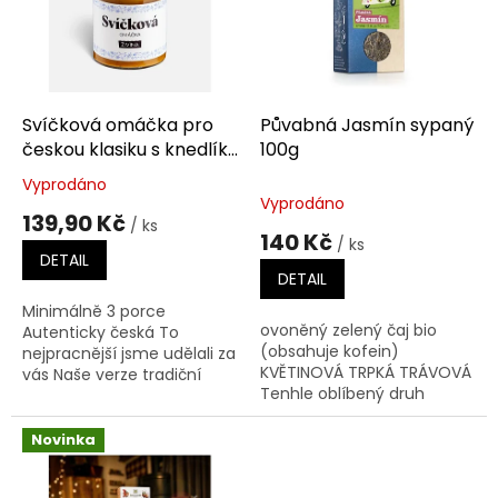
i
u
s
k
p
t
r
ů
o
d
Svíčková omáčka pro
Půvabná Jasmín sypaný
u
českou klasiku s knedlíky
100g
k
330 g
Vyprodáno
Průměrné
t
Vyprodáno
hodnocení
139,90 Kč
ů
/ ks
produktu
140 Kč
/ ks
je
DETAIL
5,0
DETAIL
z
Minimálně 3 porce
5
ovoněný zelený čaj bio
Autenticky česká To
hvězdiček.
(obsahuje kofein)
nejpracnější jsme udělali za
KVĚTINOVÁ TRPKÁ TRÁVOVÁ
vás Naše verze tradiční
Tenhle oblíbený druh
české svíčkové omáčky. S
zeleného čaje ovoněný
čerstvou pečenou
květy jasmínu vám
zeleninou, směsí koření a...
Novinka
pomůže vždy, když
potřebujete...