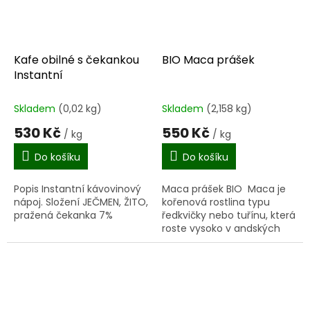
Kafe obilné s čekankou
BIO Maca prášek
Instantní
Skladem
(0,02 kg)
Skladem
(2,158 kg)
530 Kč
550 Kč
/ kg
/ kg
Do košíku
Do košíku
Popis Instantní kávovinový
Maca prášek BIO Maca je
nápoj. Složení JEČMEN, ŽITO,
kořenová rostlina typu
pražená čekanka 7%
ředkvičky nebo tuřínu, která
roste vysoko v andských
horách, kde ji již po staletí
místní obyvatelé hojně
využívají jako...