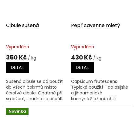
Cibule sušená
Pepř cayenne mletý
Vyprodáno
Vyprodáno
350 Kč
430 Kč
/ kg
/ kg
DETAIL
DETAIL
Sušená cibule se dá použít
Capsicum frutescens
do všech pokrmů místo
Typické použití - do asijské
čerstvé cibule. Opatrně při
a jihoamerické
smažení, snadno se připálí.
kuchyně.Složení: chilli
mleté - středně pálivé
Novinka