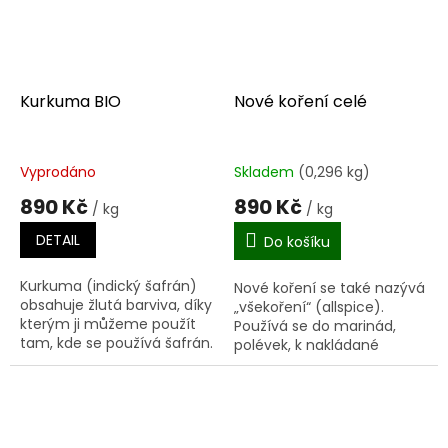
Kurkuma BIO
Nové koření celé
Vyprodáno
Skladem
(0,296 kg)
890 Kč
890 Kč
/ kg
/ kg
DETAIL
Do košíku
Kurkuma (indický šafrán)
Nové koření se také nazývá
obsahuje žlutá barviva, díky
„všekoření“ (allspice).
kterým ji můžeme použít
Používá se do marinád,
tam, kde se používá šafrán.
polévek, k nakládané
Na rozdíl od šafránu je
zelenině, do svařeného
barvivo kurkumy rozpustné
vína i perníku.
v tucích a je...