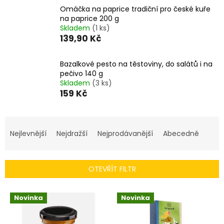
Omáčka na paprice tradiční pro české kuře
na paprice 200 g
Skladem
(1 ks)
139,90 Kč
Bazalkové pesto na těstoviny, do salátů i na
pečivo 140 g
Skladem
(3 ks)
159 Kč
Ř
a
Nejlevnější
Nejdražší
Nejprodávanější
Abecedně
z
e
n
OTEVŘÍT FILTR
í
p
V
r
Novinka
Novinka
ý
o
p
d