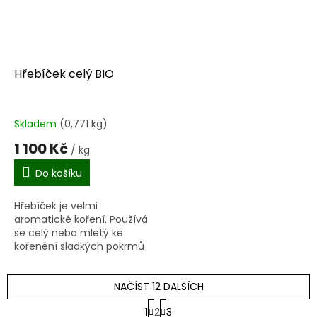
Hřebíček celý BIO
Skladem
(0,771 kg)
1 100 Kč
/ kg
Do košíku
Hřebíček je velmi
aromatické koření. Používá
se celý nebo mletý ke
kořenění sladkých pokrmů
nebo pečiva, zvláště
vánočního. Dále na tmavé
maso, ponejvíce skopové a
NAČÍST 12 DALŠÍCH
zvěřinu, do...
S
1
2
3
t