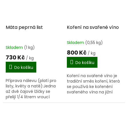
Máta peprná list
Koření na svařené víno
Skladem
(0,55 kg)
Průměrné
Skladem
(1 kg)
hodnocení
800 Kč
/ kg
produktu
730 Kč
/ kg
je
Do košíku
5,0
Do košíku
z
Koření na svařené víno je
5
Příprava nálevu (platí pro
tradiční směs koření, která
hvězdiček.
listy, květy a natě):Jedna
se používá ke kořenění
až dvě čajové lžičky se
svařeného vína na jižní
přelijí 1/4 litrem vroucí
Moravě. Neobsahuje cukr,
vody, nechají se v zakryté
ani žádné jiné přísady.Dva
nádobě 15 minut odstát a
návody na přípravu...
scedí se. Nálev se...