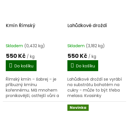
Kmín Římský
Lahůdkové droždí
Skladem
(0,432 kg)
Skladem
(3,182 kg)
550 Kč
550 Kč
/ kg
/ kg
Do košíku
Do košíku
Římský kmín – šabrej – je
Lahůdkové droždí se vyrábí
příbuzný kmínu
na substrátu bohatém na
kořennému. Má mnohem
cukry - může to být třeba
pronikavější, ostřejší vůni a
melasa. Kvasinky
chutná poněkud ostře.
Saccharomyces cerevisiae
Používá se především
se nechají několik dnů
Novinka
v indické kuchyni, v Mexiku
pomnožit. Potom se směs
a severní...
suší do...