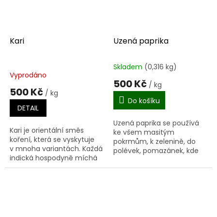
Kari
Uzená paprika
Skladem
(0,316 kg)
Průměrné
Vyprodáno
hodnocení
500 Kč
/ kg
produktu
500 Kč
/ kg
je
Do košíku
4,0
DETAIL
z
Uzená paprika se používá
5
Kari je orientální směs
ke všem masitým
hvězdiček.
koření, která se vyskytuje
pokrmům, k zelenině, do
v mnoha variantách. Každá
polévek, pomazánek, kde
indická hospodyně míchá
se hodí její uzená chuť.
vlastní Kari. Kari je směs
Vhodná je také např. do
indického typu zjemněná
gulášů, marinád k masu.
tak, aby byla přijatelná...