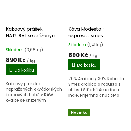
Kakaový prášek
Káva Modesto -
NATURAL se sníženým
espresso směs
obsahem tuku
Skladem
(1,41 kg)
Průměrné
Skladem
(0,68 kg)
hodnocení
890 Kč
/ kg
produktu
890 Kč
/ kg
je
Do košíku
4,1
Do košíku
z
70% Arabica / 30% Robusta
5
Kakaový prášek z
Směs arabica a robusta z
hvězdiček.
nepražených ekvádorských
oblasti Střední Ameriky a
kakaových bobů v RAW
Indie. Příjemná chuť této
kvalitě se sníženým
kávy je ovlivněna
obsahem tuku.
vyváženým poměrem
dvou druhů káv a
Novinka
pomalým...