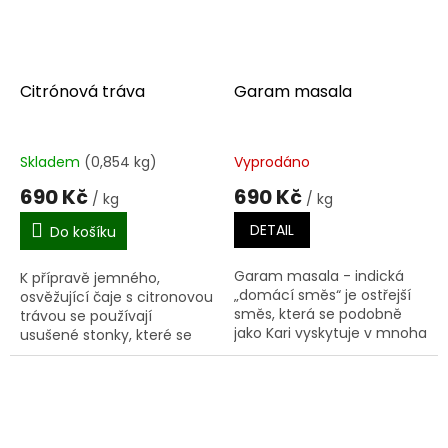
Citrónová tráva
Garam masala
Skladem
(0,854 kg)
Vyprodáno
690 Kč
690 Kč
/ kg
/ kg
DETAIL
Do košíku
Garam masala - indická
K přípravě jemného,
„domácí směs“ je ostřejší
osvěžující čaje s citronovou
směs, která se podobně
trávou se používají
jako Kari vyskytuje v mnoha
usušené stonky, které se
různých variantách,
zalijí vroucí vodou. Žluto-
závisejících na lokálních
zelený čaj chutná svěže
zvyklostech a chuti
citronově a po jeho
kuchařky....
vychlazení...