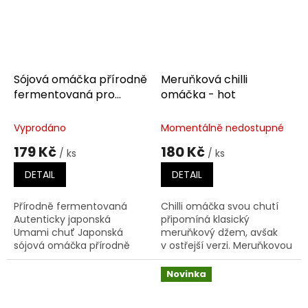
Sójová omáčka přírodně
Meruňková chilli
fermentovaná pro
omáčka - hot
autentickou japonskou
kuchyni 500 ml
Vyprodáno
Momentálně nedostupné
179 Kč
180 Kč
/ ks
/ ks
DETAIL
DETAIL
Přírodně fermentovaná
Chilli omáčka svou chutí
Autenticky japonská
připomíná klasický
Umami chuť Japonská
meruňkový džem, avšak
sójová omáčka přírodně
v ostřejší verzi. Meruňkovou
fermentovaná bez
chilli omáčku jsme vyrobili
přidaného glutamátu a
ze šťavnatých meruněk
Novinka
konzervačních látek
ze sadů Starý...
obsahuje řadu...