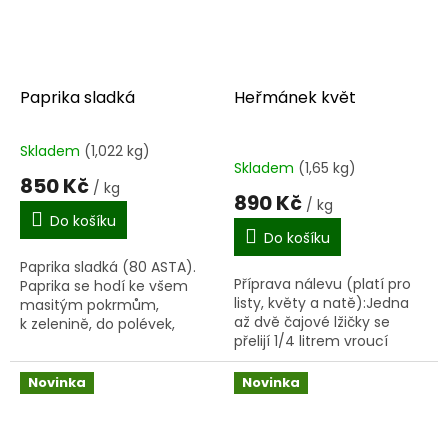
Paprika sladká
Heřmánek květ
Skladem
(1,022 kg)
Průměrné
Skladem
(1,65 kg)
hodnocení
850 Kč
/ kg
produktu
890 Kč
/ kg
je
Do košíku
4,0
Do košíku
z
Paprika sladká (80 ASTA).
5
Příprava nálevu (platí pro
Paprika se hodí ke všem
hvězdiček.
listy, květy a natě):Jedna
masitým pokrmům,
až dvě čajové lžičky se
k zelenině, do polévek,
přelijí 1/4 litrem vroucí
pomazánek apod. Pro svou
vody, nechají se v zakryté
lahodnou chuť a
nádobě 15 minut odstát a
všestranné použití je pro
Novinka
Novinka
scedí se. Nálev se...
přípravu jídel...