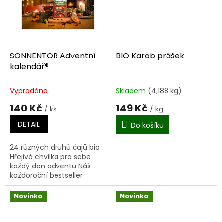
SONNENTOR Adventní
BIO Karob prášek
kalendář®
Vyprodáno
Skladem
(4,188 kg)
140 Kč
149 Kč
/ ks
/ kg
DETAIL
Do košíku
24 různých druhů čajů bio
Hřejivá chvilka pro sebe
každý den adventu Náš
každoroční bestseller
Zkraťte si čekání na Ježíška
a zpříjemněte si každý den
Novinka
Novinka
adventu...