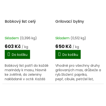
Bobkový list celý
Grilovací byliny
Skladem
(0,396 kg)
Skladem
(0,512 kg)
603 Kč
650 Kč
/ kg
/ kg
Do košíku
Do košíku
Bobkový list patří do každé
Vhodné pro všechny druhy
marinády k masu, hlavně
grilovaných mas, drůbeže a
ke zvěřině, do zeleniny
ryb.Složení: paprika,
nakládané v octě. Každá
pepř, cibule, petržel list,
omáčka k masu se koření
kmín, koriandr, oregano,
bobkovým listem, ale
hořčičné semenoVýrobek
opatrně, obvykle...
obsahuje hořčičné semeno.