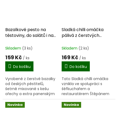
Bazalkové pesto na
Sladká chilli omáčka
těstoviny, do salátů i na
pálivá z čerstvých
pečivo 140 g
surovin na dochucení
270 g
Skladem
(3 ks)
Skladem
(2 ks)
159 Kč
169 Kč
/ ks
/ ks
Do košíku
Do košíku
Vyrobené z čerstvé bazalky
Tato Sladká chilli omáčka
od českých pěstitelů,
vznikla ve spolupráci s
šetrně mixované s kešu
šéfkuchařem a
ořechy a extra panenským
restauratérem Štěpánem
olivovým olejem. Sytá
Návratem. Ten nyní slaví
barva, intenzivní vůně a
úspěch s asijskou kuchyní
Novinka
Novinka
plná, čerstvá chuť bez...
ve své restauraci PRU58 v
pražských...