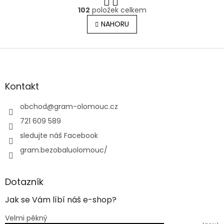
O
r
102
položek celkem
v
á
l
NAHORU
n
á
k
o
d
v
Z
a
á
c
á
n
í
p
í
p
a
Kontakt
r
t
v
í
obchod
@
gram-olomouc.cz
k
y
721 609 589
v
sledujte náš Facebook
ý
p
gram.bezobaluolomouc/
i
s
u
Dotazník
Jak se Vám líbí náš e-shop?
Velmi pěkný