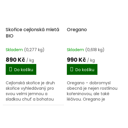
Skořice cejlonská mletá
Oregano
BIO
Skladem
(0,277 kg)
Skladem
(0,618 kg)
890 Kč
990 Kč
/ kg
/ kg
Do košíku
Do košíku
Cejlonská skořice je druh
Oregano – dobromysl
skořice vyhledávaný pro
obecná je nejen rostlinou
svou velmi jemnou a
kořeninovou, ale také
sladkou chuť a bohatou
léčivou. Oregano je
vůni. Je zároveň dražší, a
bezpodmínečně přísadou
proto je výrobci často
do pizzy, protože jí dává
míchána s levnější a
typickou příchuť. Dává se
chuťově...
také do...