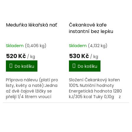
Meduňka lékařská nať
Čekankové kafe
instantní bez lepku
Skladem
(0,406 kg)
Skladem
(4,132 kg)
520 Kč
530 Kč
/ kg
/ kg
Do košíku
Do košíku
Příprava nálevu (platí pro
Složení Čekankový kořen
listy, květy a natě):Jedna
100% Nutriční hodnoty
až dvě čajové lžičky se
Energetická hodnota 1280
přelijí 1/4 litrem vroucí
kJ/305 kcal Tuky 0,10g z
vody, nechají se v zakryté
toho nasycené mastné
nádobě 15 minut odstát a
kyseliny 0,10g...
scedí se. Nálev se...