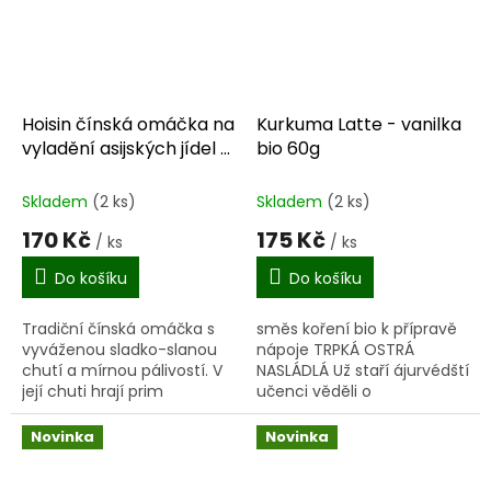
Hoisin čínská omáčka na
Kurkuma Latte - vanilka
vyladění asijských jídel a
bio 60g
dipů 270 g
Skladem
(2 ks)
Skladem
(2 ks)
170 Kč
175 Kč
/ ks
/ ks
Do košíku
Do košíku
Tradiční čínská omáčka s
směs koření bio k přípravě
vyváženou sladko-slanou
nápoje TRPKÁ OSTRÁ
chutí a mírnou pálivostí. V
NASLÁDLÁ Už staří ájurvédští
její chuti hrají prim
učenci věděli o
arašídové máslo, med,
blahodárných účincích
zázvor a shiitake houby.
kurkumy, a tak dlouho je
Novinka
Novinka
Ideální pro marinování,...
znám i nápoj...