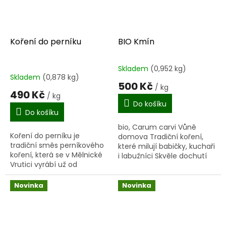
Koření do perníku
BIO Kmín
Skladem
(0,952 kg)
Průměrné
Skladem
(0,878 kg)
hodnocení
500 Kč
/ kg
produktu
490 Kč
/ kg
je
Do košíku
4,5
Do košíku
z
bio, Carum carvi Vůně
5
Koření do perníku je
domova Tradiční koření,
hvězdiček.
tradiční směs perníkového
které milují babičky, kuchaři
koření, která se v Mělnické
i labužníci Skvěle dochutí
Vrutici vyrábí už od
vepřo knedlo zelo, masové
nepaměti a je také
pokrmy, dušené zelí i
součástí mnohých
brambory...
Novinka
Novinka
průmyslově vyráběných
perníků. Na obalu je...