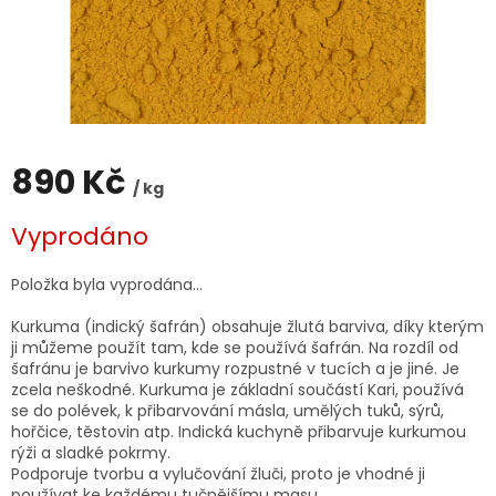
890 Kč
/ kg
Měrná
Vyprodáno
cena:
Položka byla vyprodána…
Kurkuma (indický šafrán) obsahuje žlutá barviva, díky kterým
ji můžeme použít tam, kde se používá šafrán. Na rozdíl od
šafránu je barvivo kurkumy rozpustné v tucích a je jiné. Je
zcela neškodné. Kurkuma je základní součástí Kari, používá
se do polévek, k přibarvování másla, umělých tuků, sýrů,
hořčice, těstovin atp. Indická kuchyně přibarvuje kurkumou
rýži a sladké pokrmy.
Podporuje tvorbu a vylučování žluči, proto je vhodné ji
používat ke každému tučnějšímu masu.