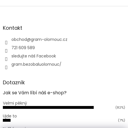
Z
á
p
a
Kontakt
t
í
obchod
@
gram-olomouc.cz
721 609 589
sledujte náš Facebook
gram.bezobaluolomouc/
Dotazník
Jak se Vám líbí náš e-shop?
Velmi pěkný
(82%)
Ujde to
(7%)