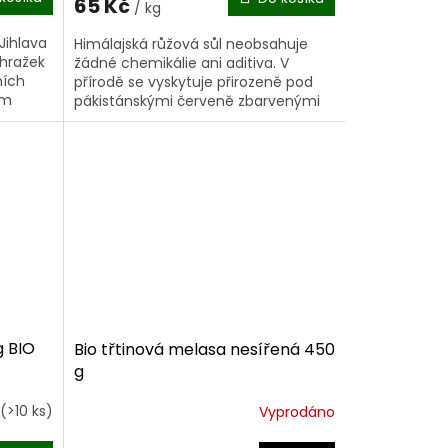
65 Kč
/ kg
Jihlava
Himálajská růžová sůl neobsahuje
áhražek
žádné chemikálie ani aditiva. V
ních
přírodě se vyskytuje přirozeně pod
am
pákistánskými červeně zbarvenými
del a
horami. Vhodná do mlýnku na sůl.
Země...
g BIO
Bio třtinová melasa nesířená 450
g
(>10 ks)
Vyprodáno