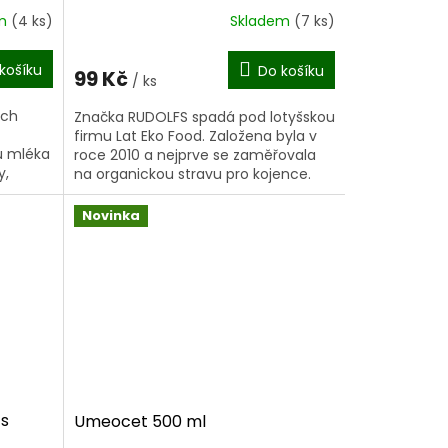
em
(4 ks)
Skladem
(7 ks)
košíku
Do košíku
99 Kč
/ ks
ých
Značka RUDOLFS spadá pod lotyšskou
firmu Lat Eko Food. Založena byla v
u mléka
roce 2010 a nejprve se zaměřovala
y,
na organickou stravu pro kojence.
tě
Produkty byly 100% přírodní, bez...
Novinka
 s
Umeocet 500 ml