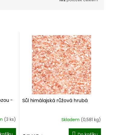
ózou -
Sůl himálajská růžová hrubá
em
(3 ks)
Skladem
(0,581 kg)
košíku
Do košíku