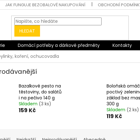
JAK FUNGUJE BEZOBALOVÉ NAKUPOVÁNÍ
OBCHODNÍ PODMÍNK
HLEDAT
rie
Domácí potřeby a dárkové předměty
Kontakty
bylinky, koření, ochucovadla
rodávanější
Bazalkové pesto na
Boloňská omáč
těstoviny, do salátů
poctivý zeleni
i na pečivo 140 g
základ bez ma
Skladem
(3 ks)
300 g
159 Kč
Skladem
(2 ks)
119 Kč
nější
Nejdražší
Nejprodávanější
Abecedně