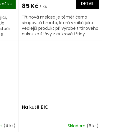
DETAIL
košíku
85 Kč
/ ks
Třtinová melasa je téměř černá
ící,
sirupovitá hmota, která vzniká jako
 Je
vedlejší produkt při výrobě třtinového
stačí
cukru ze šťávy z cukrové třtiny.
je
Třtinová šťáva přirozeně obsahuje...
u
Na kutě BIO
em
(6 ks)
Skladem
(6 ks)