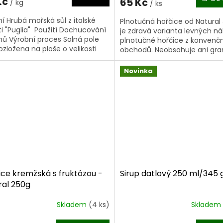
Kč
65 Kč
/ kg
/ ks
ní Hrubá mořská sůl z italské
Plnotučná hořčice od Natural 
ti "Puglia" Použití Dochucování
je zdravá varianta levných n
ů Výrobní proces Solná pole
plnotučné hořčice z konvenč
rozložena na ploše o velikosti
obchodů. Neobsahuje ani gr
hektarů....
chemických konzervantů, plni
barviv....
Novinka
ice kremžská s fruktózou -
Sirup datlový 250 ml/345 
ral 250g
Skladem
(4 ks)
Skladem