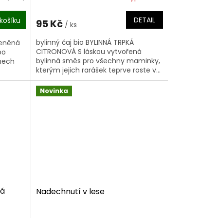
DETAIL
košíku
95 Kč
/ ks
bylinný čaj bio BYLINNÁ TRPKÁ
řeněná
CITRONOVÁ S láskou vytvořená
po
bylinná směs pro všechny maminky,
mech
kterým jejich rarášek teprve roste v...
Novinka
ná
Nadechnutí v lese