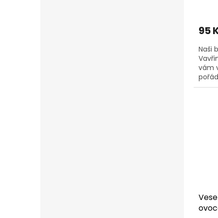
95 
Naši 
Vavři
vám v
pořád
dostav
Vesel
ovo