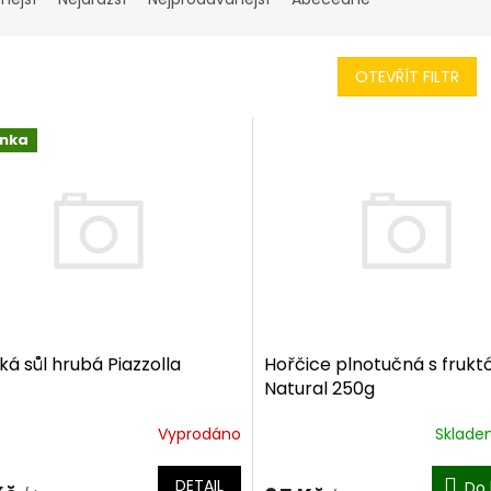
OTEVŘÍT FILTR
inka
á sůl hrubá Piazzolla
Hořčice plnotučná s frukt
Natural 250g
Vyprodáno
Sklad
DETAIL
Do 