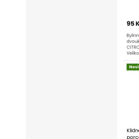
95 
Bylin
dvou
CITR
Velik
tento
Nov
Klidn
porc