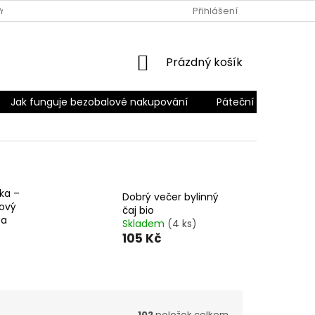
Y
PODMÍNKY OCHRANY OSOBNÍCH ÚDAJŮ
Přihlášení
PÁTEČNÍ ROZVO
NÁKUPNÍ
Prázdný košík
KOŠÍK
Jak funguje bezobalové nakupování
Páteční rozvoz
ka –
Dobrý večer bylinný
nový
čaj bio
sa
Skladem
(4 ks)
105 Kč
102
položek celkem