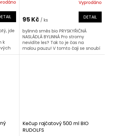
prodáno
Vyprodáno
DETAIL
DETAIL
95 Kč
/ ks
tý, jde
bylinná směs bio PRYSKYŘIČNÁ
NASLÁDLÁ BYLINNÁ Pro stromy
m k
nevidíte les? Tak to je čas na
ových
malou pauzu! V tomto čaji se snoubí
: čajový
vybrané lesní bylinky....
aný
Kečup rajčatový 500 ml BIO
RUDOLFS