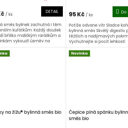
ocení
hodnocení
ktu
produktu
DETAIL
Do 
Kč
95 Kč
/ ks
je
/ ks
5,0
 směs bylinek zachutná i těm
Potíže odvane vítr Sladce ko
z
nším kuřátkům. Každý doušek
bylinná směs Skvělý digestiv 
5
dí bříško maličkým raráškům a
těžších a nadýmavých pokr
iček.
hvězdiček.
nkám vykouzlí úsměv na
Vychutnejte si pocit lehkosti
 Lásku, pocit bezpečí a péči
..
inka
Novinka
ky na žížu® bylinná směs bio
Čepice plná spánku bylin
směs bio