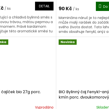
DETAIL
Do 
Kč
90 Kč
/ ks
/ ks
ující a chladivá bylinná směs s
Maminčina náruč je to nejlepš
novou trávou, mátou peprnou a
může malý rarášek do začát
amomem. Právě kardamom
svého života dostat. Tato la
jčuje této aromatické směsi tu
směs obsahuje fenykl, anýz a
nou kořeněnou chuť. První
bylinky, které přispívají k tvorbě
ní...
inka
Novinka
 čajíček bio 27g porc.
BIO Bylinný čaj Fenykl–an
kmín porc. dvoukomorový
Vyprodáno
Sklad
ěrné
Průměrné