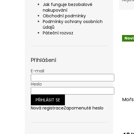
r
Jak funguje bezobalové
z
a
nakupování
e
n
Obchodní podmínky
n
n
Podmínky ochrany osobních
í
údajů
í
p
Páteční rozvoz
V
p
r
Nov
ý
a
o
p
n
d
i
e
u
Přihlášení
s
l
k
p
t
E-mail
r
ů
o
Heslo
d
u
Mořsk
k
PŘIHLÁSIT SE
t
Nová registrace
Zapomenuté heslo
ů