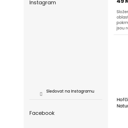
49 
Instagram
Slože
oblas
pokrm
jsou 
4000 
Sledovat na Instagramu
Hořč
Natu
Facebook