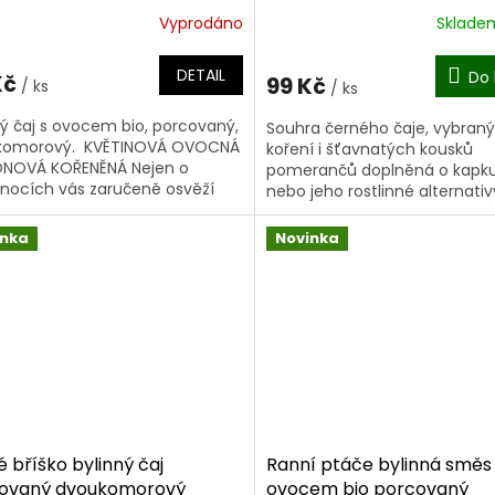
(obsahuje kofein)
Vyprodáno
Sklad
DETAIL
Do 
Kč
99 Kč
/ ks
/ ks
ný čaj s ovocem bio, porcovaný,
Souhra černého čaje, vybran
komorový. KVĚTINOVÁ OVOCNÁ
koření i šťavnatých kousků
ONOVÁ KOŘENĚNÁ Nejen o
pomerančů doplněná o kapk
onocích vás zaručeně osvěží
nebo jeho rostlinné alternativ
 báječný...
případně medu, vykouzlí urči
úsměv na tváři a...
inka
Novinka
é bříško bylinný čaj
Ranní ptáče bylinná směs
ovaný dvoukomorový
ovocem bio porcovaný