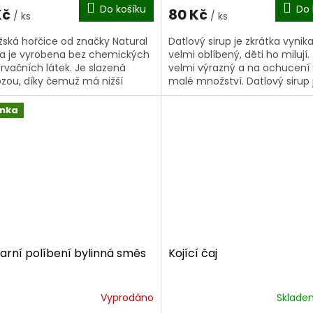
Do košíku
Do 
Kč
80 Kč
/ ks
/ ks
ská hořčice od značky Natural
Datlový sirup je zkrátka vynikaj
va je vyrobena bez chemických
velmi oblíbený, děti ho milují.
rvačních látek. Je slazená
velmi výrazný a na ochucení 
ózou, díky čemuž má nižší
malé množství. Datlový sirup 
mický index (20) jako ostatní
báječný jen tak nebo s misko
e a...
krupicové...
inka
Jarní políbení bylinná směs
Kojící čaj
Vyprodáno
Sklad