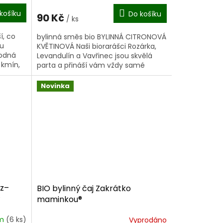
košíku
Do košíku
90 Kč
/ ks
í, co
bylinná směs bio BYLINNÁ CITRONOVÁ
ku
KVĚTINOVÁ Naši biorarášci Rozárka,
hodná
Levandulín a Vavřinec jsou skvělá
 kmín,
parta a přináší vám vždy samé
...
dobroty. Je čas...
Novinka
ýz–
BIO bylinný čaj Zakrátko
maminkou®
em
(6 ks)
Vyprodáno