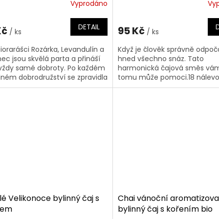
Vyprodáno
Vy
DETAIL
Kč
95 Kč
/ ks
/ ks
biorarášci Rozárka, Levandulín a
Když je člověk správně odpoča
nec jsou skvělá parta a přináší
hned všechno snáz. Tato
ždy samé dobroty. Po každém
harmonická čajová směs vá
ném dobrodružství se zpravidla
tomu může pomoci.18 nálev
í velká žízeň. Tu...
sáčků à 1,5 g Návod k přípravě
sáček na šálek...
é Velikonoce bylinný čaj s
Chai vánoční aromatizov
cem
bylinný čaj s kořením bio