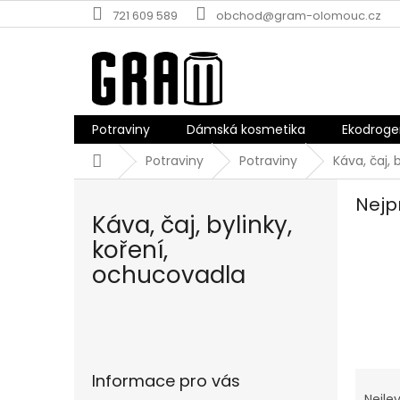
Přejít
721 609 589
obchod@gram-olomouc.cz
na
obsah
Potraviny
Dámská kosmetika
Ekodroge
Domů
Potraviny
Potraviny
Káva, čaj, 
Nejp
Káva, čaj, bylinky,
koření,
ochucovadla
P
o
s
Ř
Informace pro vás
t
a
Nejlev