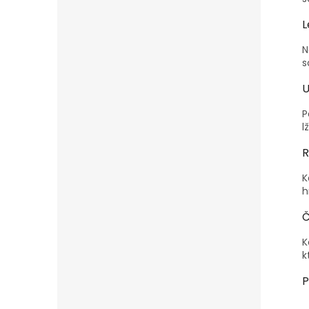
L
N
s
U
P
l
R
K
h
Č
K
k
P