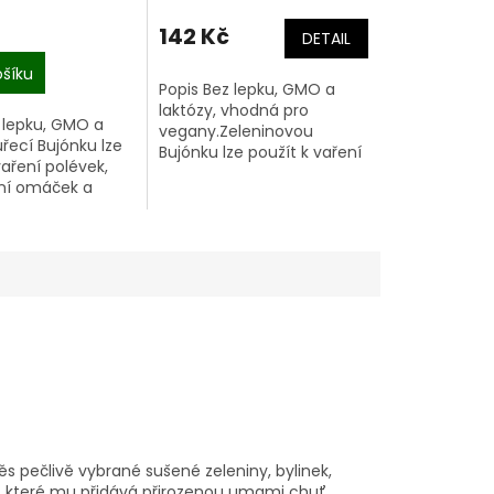
hodnocení
produktu
142 Kč
DETAIL
je
5,0
ošíku
Popis Bez lepku, GMO a
z
laktózy, vhodná pro
5
 lepku, GMO a
vegany.Zeleninovou
hvězdiček.
uřecí Bujónku lze
Bujónku lze použít k vaření
vaření polévek,
polévek, dochucení
ní omáček a
omáček nebo variant
 či zeleninových
zeleninových směsí. Jedná
 plná chuti
se o hrubší variantu,...
 masa. Základem
.
s pečlivě vybrané sušené zeleniny, bylinek,
í, které mu přidává přirozenou umami chuť.