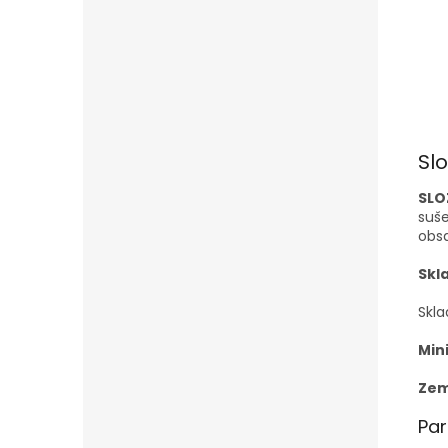
Sl
SLO
suše
obs
Skl
Skla
Min
Zem
Pa