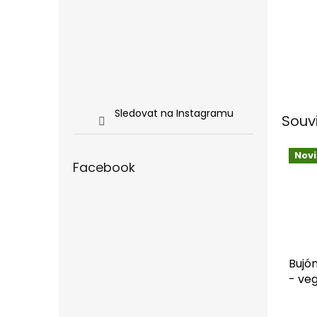
Sledovat na Instagramu
Souv
Nov
Facebook
Bujó
- veg
200g
Prům