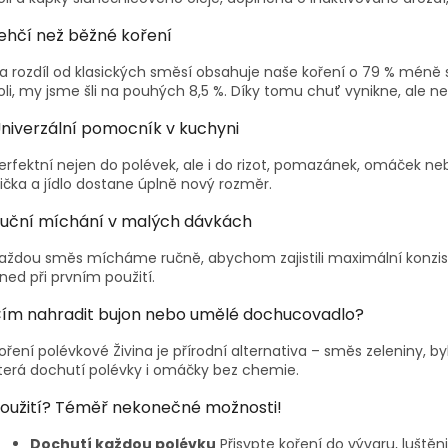
ehčí než běžné koření
a rozdíl od klasických směsí obsahuje naše koření o 79 % méně s
oli, my jsme šli na pouhých 8,5 %. Díky tomu chuť vynikne, ale ne
niverzální pomocník v kuchyni
erfektní nejen do polévek, ale i do rizot, pomazánek, omáček n
žička a jídlo dostane úplně nový rozměr.
uční míchání v malých dávkách
aždou směs mícháme ručně, abychom zajistili maximální konzistenc
ned při prvním použití.
ím nahradit bujon nebo umělé dochucovadlo?
oření polévkové Živina je přírodní alternativa – směs zeleniny, b
terá dochutí polévky i omáčky bez chemie.
oužití? Téměř nekonečné možnosti!
Dochutí každou polévku
Přisypte koření do vývaru, luštěn