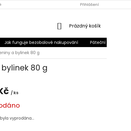
Y
PODMÍNKY OCHRANY OSOBNÍCH ÚDAJŮ
Přihlášení
PÁTEČNÍ ROZVO
NÁKUPNÍ
Prázdný košík
KOŠÍK
Jak funguje bezobalové nakupování
Páteční rozvoz
eniny a bylinek 80 g
 bylinek 80 g
 Kč
/ ks
odáno
 byla vyprodána…