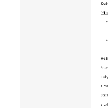
Kat
Příl
Výž
Ene
Tuk
z t
Sac
z to