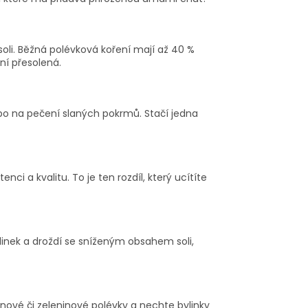
oli. Běžná polévková koření mají až 40 %
ní přesolená.
ebo na pečení slaných pokrmů. Stačí jedna
i a kvalitu. To je ten rozdíl, který ucítíte
ylinek a droždí se sníženým obsahem soli,
inové či zeleninové polévky a nechte bylinky