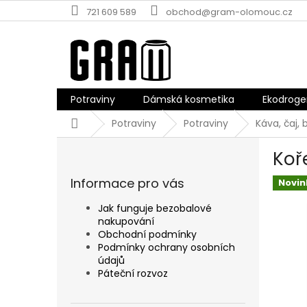
Přejít
721 609 589
obchod@gram-olomouc.cz
na
obsah
Potraviny
Dámská kosmetika
Ekodroge
Domů
Potraviny
Potraviny
Káva, čaj, 
P
Koř
o
s
Informace pro vás
Novin
t
r
Jak funguje bezobalové
a
nakupování
n
Obchodní podmínky
n
Podmínky ochrany osobních
údajů
í
Páteční rozvoz
p
a