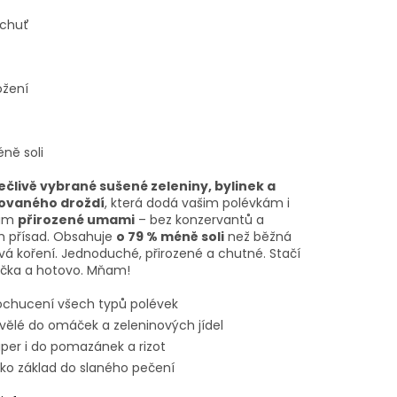
chuť
ožení
ně soli
ečlivě vybrané sušené zeleniny, bylinek a
vovaného droždí
, která dodá vašim polévkám i
ám
přirozené umami
– bez konzervantů a
 přísad. Obsahuje
o 79 % méně soli
než běžná
vá koření. Jednoduché, přirozené a chutné. Stačí
žička a hotovo. Mňam!
chucení všech typů polévek
vělé do omáček a zeleninových jídel
per i do pomazánek a rizot
ko základ do slaného pečení