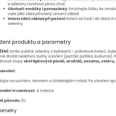
a zeleninu rozvinout plnou chuť.
Obohatí omáčky i pomazánky
Vmíchejte lžičku do omáček
vaše jídlo získá přirozený umami základ.
Univerzální základ při pečení
Koření se hodí i do těsta č
zeleniny.
ožení produktu a parametry
ŽENÍ:
Směs sušené zeleniny s bylinkami – polévkové koření. Sušen
né droždí neaktivní, byliny a koření (petržel, pažitka, kurkuma), 
ahovat stopy
skořápkových plodů, arašídů, sezamu, celeru, s
adování:
dujte na suchém, temném a chladnějším místě. Po otevření spot
imální trvanlivost:
4 měsíce
ě původu:
EU
rametry