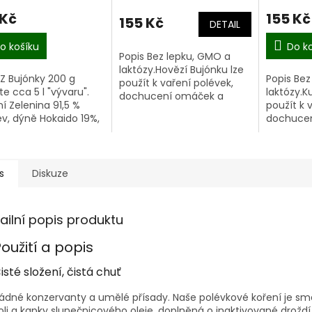
ocení
hodnocení
 Kč
155 Kč
ktu
produktu
155 Kč
DETAIL
je
5,0
o košíku
Do k
Popis Bez lepku, GMO a
z
laktózy.Hovězí Bujónku lze
5
 Z Bujónky 200 g
Popis Bez
použít k vaření polévek,
iček.
hvězdiček.
te cca 5 l "vývaru".
laktózy.K
dochucení omáček a
ní Zelenina 91,5 %
použít k 
masových či zeleninových
v, dýně Hokaido 19%,
dochuce
směsí. Je plná chuti
 česnek 14,5%, rajče,
masových
hovězího masa. Základem
e, cuketa, petrželová
směsí. Je
je hovězí...
 hrubozrnná...
kuřecího
je kuřecí..
s
Diskuze
ailní popis produktu
oužití a popis
isté složení, čistá chuť
ádné konzervanty a umělé přísady. Naše polévkové koření je smě
oli a kapky slunečnicového oleje, doplněná o inaktivované drožd