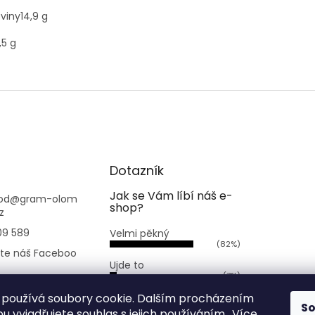
oviny
14,9 g
,5 g
Dotazník
Jak se Vám líbí náš e-
od
@
gram-olom
shop?
z
09 589
Velmi pěkný
(82%)
jte náš Faceboo
Ujde to
(7%)
.bezobaluolomo
Nelíbí se mi
používá soubory cookie. Dalším procházením
S
(11%)
 vyjadřujete souhlas s jejich používáním.. Více