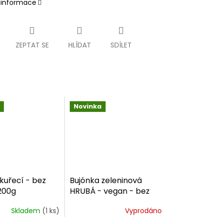
í informace
ZEPTAT SE
HLÍDAT
SDÍLET
Novinka
kuřecí - bez
Bujónka zeleninová
200g
HRUBÁ - vegan - bez
lepku - 200g
Skladem
(1 ks)
Vyprodáno
Průměrné