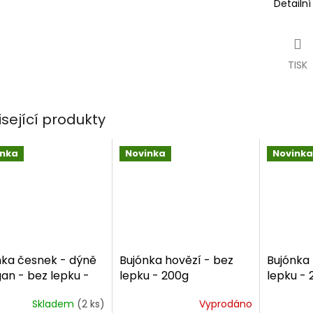
Detailn
TISK
isející produkty
inka
Novinka
Novinka
nka česnek - dýně
Bujónka hovězí - bez
Bujónka 
an - bez lepku -
lepku - 200g
lepku - 
Skladem
(2 ks)
Vyprodáno
ěrné
Průměrné