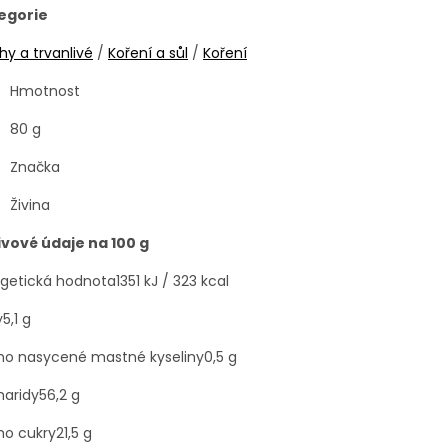
egorie
ohy a trvanlivé
/
Koření a sůl
/
Koření
Hmotnost
80 g
Značka
Živina
ivové údaje na 100 g
rgetická hodnota
1351 kJ / 323 kcal
y
5,1 g
oho nasycené mastné kyseliny
0,5 g
haridy
56,2 g
ho cukry
21,5 g