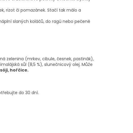
, rizot či pomazánek. Stačí tak málo a
i náplní slaných koláčů, do ragú nebo pečené
á zelenina (mrkev, cibule, česnek, pastinák),
himalájská sůl (8,5 %), slunečnicový olej. Může
óji, hořčice.
řebujte do 30 dní.