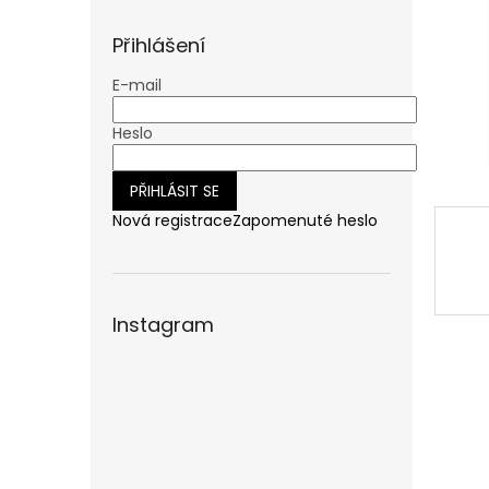
n
e
Přihlášení
l
E-mail
Heslo
PŘIHLÁSIT SE
Nová registrace
Zapomenuté heslo
Instagram