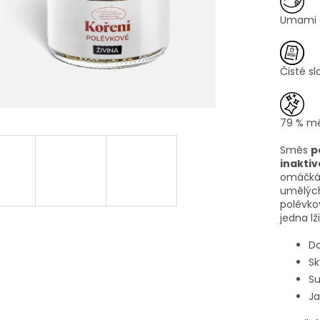
Umami 
Čisté sl
79 % mé
Směs
p
inakti
omáčk
umělých
polévko
jedna l
Do
Sk
Su
Ja