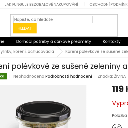
JAK FUNGUJE BEZOBALOVÉ NAKUPOVÁNÍ
OBCHODNÍ PODMÍNK
HLEDAT
rie
Domácí potřeby a dárkové předměty
Kontakty
bylinky, koření, ochucovadla
Koření polévkové ze sušené zel
ení polévkové ze sušené zeleniny a
Průměrné
Neohodnoceno
Podrobnosti hodnocení
Značka:
ŽIVINA
ka
hodnocení
119
produktu
je
0,0
Měrná
Vypr
z
cena:
5
hvězdiček.
Položka