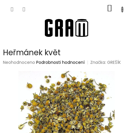
Přejít
NÁKUP
na
obsah
KOŠÍK
Heřmánek květ
Průměrné
Neohodnoceno
Podrobnosti hodnocení
Značka:
GREŠÍK
hodnocení
produktu
je
0,0
z
5
hvězdiček.