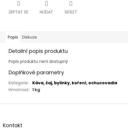
ZEPTAT SE
HLÍDAT
SDÍLET
Popis
Diskuze
Detailní popis produktu
Popis produktu není dostupný
Doplňkové parametry
Kategorie
:
Káva, čaj, bylinky, koření, ochucovadla
Hmotnost
:
1 kg
Z
á
p
a
Kontakt