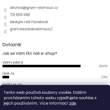
t
í
obchod
@
gram-olomouc.cz
721 609 589
sledujte náš Facebook
gram.bezobaluolomouc/
Dotazník
Jak se Vám líbí náš e-shop?
Velmi pěkný
(82%)
Ujde to
(7%)
Nelíbí se mi
(11%)
Tento web používá soubory cookie. Dalším
Počet hlasů:
168
procházením tohoto webu vyjadřujete souhlas s
jejich používáním.. Více informací
zde
.