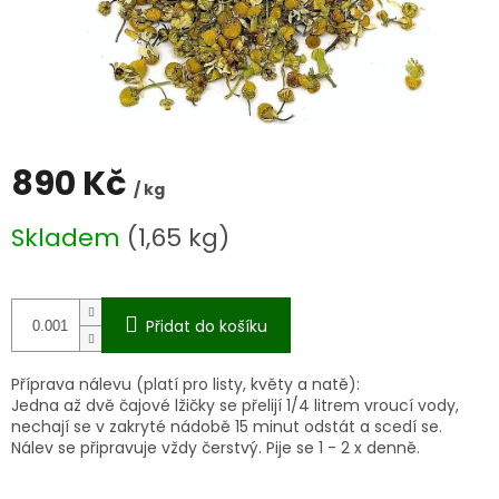
890 Kč
/ kg
Měrná
Skladem
(1,65 kg)
cena:
Přidat do košíku
Příprava nálevu (platí pro listy, květy a natě):
Jedna až dvě čajové lžičky se přelijí 1/4 litrem vroucí vody,
nechají se v zakryté nádobě 15 minut odstát a scedí se.
Nálev se připravuje vždy čerstvý. Pije se 1 - 2 x denně.