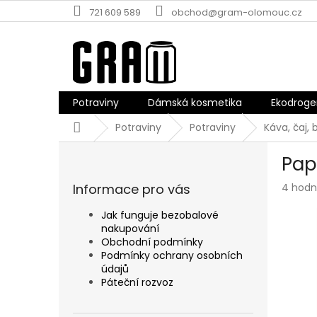
Přejít
721 609 589
obchod@gram-olomouc.cz
na
obsah
Potraviny
Dámská kosmetika
Ekodroge
Domů
Potraviny
Potraviny
Káva, čaj, 
P
Pap
o
s
Průmě
Informace pro vás
4 hodn
t
hodnoc
r
produk
Jak funguje bezobalové
a
je
nakupování
n
4,0
Obchodní podmínky
z
n
Podmínky ochrany osobních
5
údajů
í
hvězdič
Páteční rozvoz
p
a