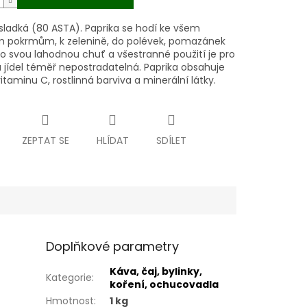
 sladká (80 ASTA). Paprika se hodí ke všem
 pokrmům, k zelenině, do polévek, pomazánek
ro svou lahodnou chuť a všestranné použití je pro
u jídel téměř nepostradatelná. Paprika obsahuje
taminu C, rostlinná barviva a minerální látky.
ZEPTAT SE
HLÍDAT
SDÍLET
Doplňkové parametry
Káva, čaj, bylinky,
Kategorie
:
koření, ochucovadla
Hmotnost
:
1 kg