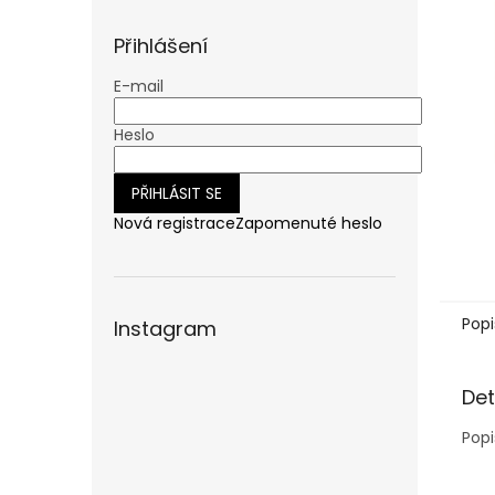
n
e
Přihlášení
l
E-mail
Heslo
PŘIHLÁSIT SE
Nová registrace
Zapomenuté heslo
Popi
Instagram
Det
Popi