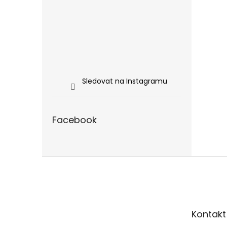
Sledovat na Instagramu
Facebook
Z
á
p
a
t
Kontakt
í