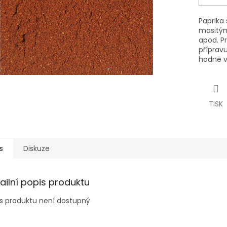
Paprika
masitým
apod. P
příprav
hodně vi
TISK
s
Diskuze
ailní popis produktu
s produktu není dostupný