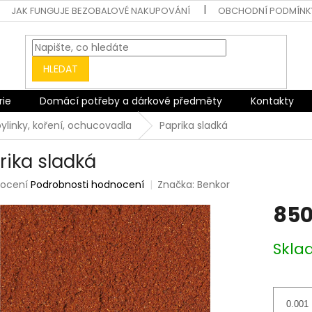
JAK FUNGUJE BEZOBALOVÉ NAKUPOVÁNÍ
OBCHODNÍ PODMÍNK
HLEDAT
rie
Domácí potřeby a dárkové předměty
Kontakty
bylinky, koření, ochucovadla
Paprika sladká
rika sladká
rné
ocení
Podrobnosti hodnocení
Značka:
Benkor
ení
850
tu
Měrná
Skl
cena:
ek.