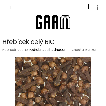
Přejít
NÁKUP
na
obsah
KOŠÍK
Hřebíček celý BIO
Průměrné
Neohodnoceno
Podrobnosti hodnocení
Značka:
Benkor
hodnocení
produktu
je
0,0
z
5
hvězdiček.