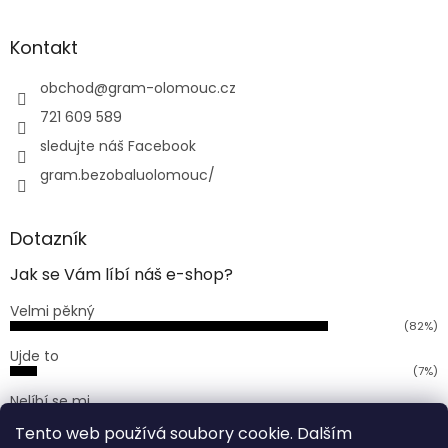
á
p
a
Kontakt
t
í
obchod
@
gram-olomouc.cz
721 609 589
sledujte náš Facebook
gram.bezobaluolomouc/
Dotazník
Jak se Vám líbí náš e-shop?
Velmi pěkný
(82%)
Ujde to
(7%)
Nelíbí se mi
(11%)
Tento web používá soubory cookie. Dalším
Počet hlasů:
168