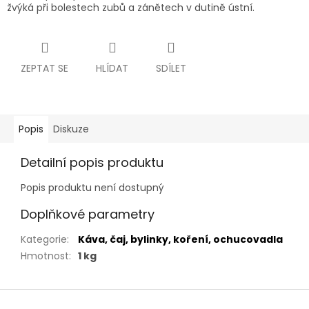
žvýká při bolestech zubů a zánětech v dutině ústní.
ZEPTAT SE
HLÍDAT
SDÍLET
Popis
Diskuze
Detailní popis produktu
Popis produktu není dostupný
Doplňkové parametry
Kategorie
:
Káva, čaj, bylinky, koření, ochucovadla
Hmotnost
:
1 kg
Z