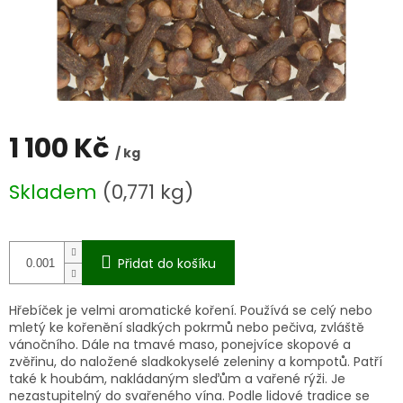
1 100 Kč
/ kg
Měrná
Skladem
(0,771 kg)
cena:
Přidat do košíku
Hřebíček je velmi aromatické koření. Používá se celý nebo
mletý ke kořenění sladkých pokrmů nebo pečiva, zvláště
vánočního. Dále na tmavé maso, ponejvíce skopové a
zvěřinu, do naložené sladkokyselé zeleniny a kompotů. Patří
také k houbám, nakládaným sleďům a vařené rýži. Je
nezastupitelný do svařeného vína. Podle lidové tradice se