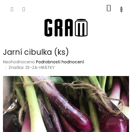
Přejít
NÁKUP
na
obsah
KOŠÍK
Jarní cibulka (ks)
Průměrné
Neohodnoceno
Podrobnosti hodnocení
hodnocení
Značka:
ZE-ZA-HRÁTKY
produktu
je
0,0
z
5
hvězdiček.