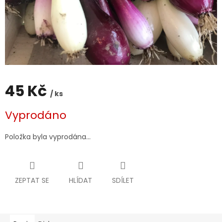
45 Kč
/ ks
Měrná
Vyprodáno
cena:
Položka byla vyprodána…
ZEPTAT SE
HLÍDAT
SDÍLET