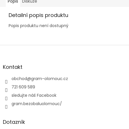
Popis
Diskuze
Detailní popis produktu
Popis produktu není dostupný
Z
á
p
a
Kontakt
t
í
obchod
@
gram-olomouc.cz
721 609 589
sledujte náš Facebook
gram.bezobaluolomouc/
Dotazník