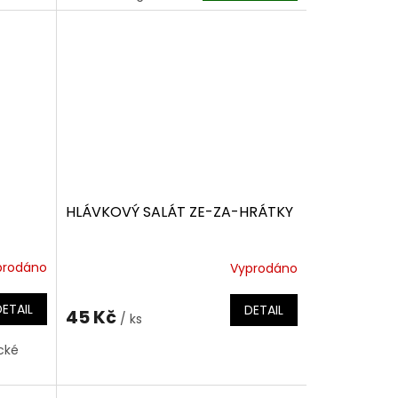
HLÁVKOVÝ SALÁT ZE-ZA-HRÁTKY
prodáno
Vyprodáno
DETAIL
DETAIL
45 Kč
/ ks
cké