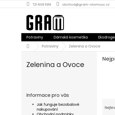
Přejít
721 609 589
obchod@gram-olomouc.cz
na
obsah
Potraviny
Dámská kosmetika
Ekodroge
Domů
Potraviny
Zelenina a Ovoce
Nejp
Zelenina a Ovoce
P
o
s
Informace pro vás
t
Ř
r
Jak funguje bezobalové
a
Nejlev
a
nakupování
z
n
Obchodní podmínky