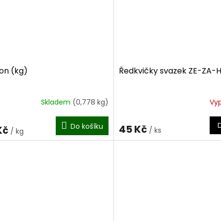
on (kg)
Ředkvičky svazek ZE-ZA-
Skladem
(0,778 kg)
Vy
Do košíku
45 Kč
Kč
/ ks
/ kg