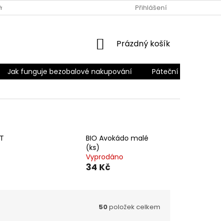
Y
PODMÍNKY OCHRANY OSOBNÍCH ÚDAJŮ
Přihlášení
PÁTEČNÍ ROZVO
NÁKUPNÍ
Prázdný košík
KOŠÍK
Jak funguje bezobalové nakupování
Páteční rozvoz
T
BIO Avokádo malé
(ks)
Vyprodáno
34 Kč
50
položek celkem