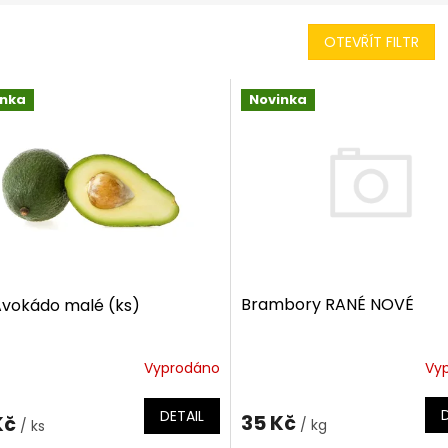
OTEVŘÍT FILTR
inka
Novinka
Brambory RANÉ NOVÉ
Avokádo malé (ks)
Vy
Vyprodáno
DETAIL
35 Kč
Kč
/ kg
/ ks