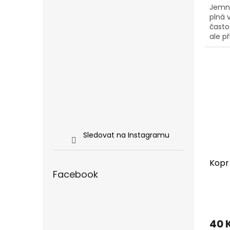
Jemná
plná 
často
ale p
majon
ho v...
Sledovat na Instagramu
Kopr
Facebook
40 