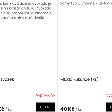
varný typ: B vhodné k usklad
 krémová dužina avokáda je
velmi kvalitních tuků. Avokádo
 slouží pro výrobu guacamole,
řipravíte s ním také skvělé
ézy a dresinky. Vychutnejte si
 svazek
Mladá kukuřice (ks)
Vyprodáno
Vy
DETAIL
Kč
40 Kč
/ ks
/ ks