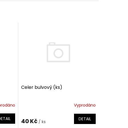
Celer bulvový (ks)
prodáno
Vyprodáno
DETAIL
DETAIL
40 Kč
/ ks