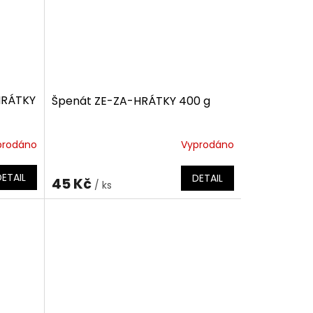
HRÁTKY
Špenát ZE-ZA-HRÁTKY 400 g
prodáno
Vyprodáno
DETAIL
DETAIL
45 Kč
/ ks