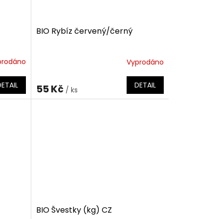
BIO Rybíz červený/černý
prodáno
Vyprodáno
DETAIL
DETAIL
55 Kč
/ ks
BIO Švestky (kg) CZ