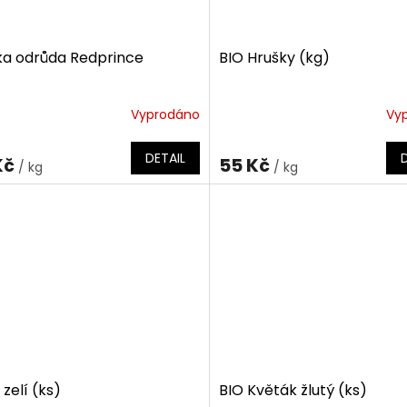
ka odrůda Redprince
BIO Hrušky (kg)
Vyprodáno
Vy
ěrné
ocení
ktu
DETAIL
Kč
55 Kč
/ kg
/ kg
iček.
zelí (ks)
BIO Květák žlutý (ks)