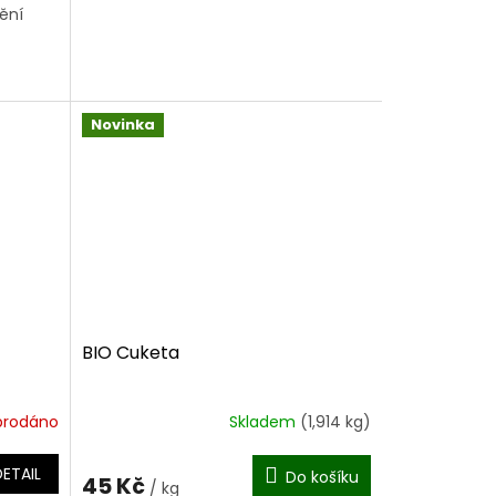
nění
Novinka
BIO Cuketa
prodáno
Skladem
(1,914 kg)
DETAIL
Do košíku
45 Kč
/ kg