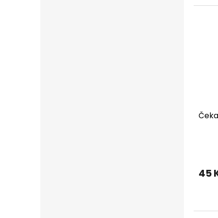
Čeka
45 