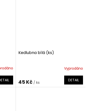
Kedlubna bílá (ks)
prodáno
Vyprodáno
DETAIL
DETAIL
45 Kč
/ ks