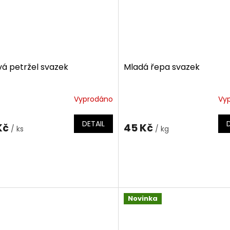
vá petržel svazek
Mladá řepa svazek
Vyprodáno
Vy
DETAIL
Kč
45 Kč
/ ks
/ kg
Novinka