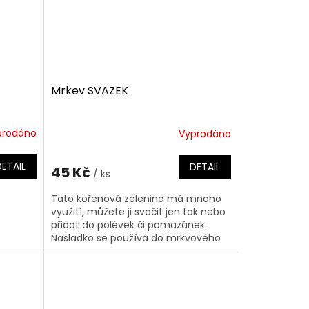
Mrkev SVAZEK
prodáno
Vyprodáno
Průměrné
hodnocení
produktu
DETAIL
DETAIL
45 Kč
/ ks
je
4,0
Tato kořenová zelenina má mnoho
z
využití, můžete ji svačit jen tak nebo
5
přidat do polévek či pomazánek.
hvězdiček.
Nasladko se používá do mrkvového
dortu nebo muffinů.