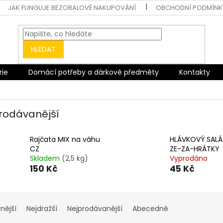
JAK FUNGUJE BEZOBALOVÉ NAKUPOVÁNÍ
OBCHODNÍ PODMÍNK
HLEDAT
rie
Domácí potřeby a dárkové předměty
Kontakty
rodávanější
Rajčata MIX na váhu
HLÁVKOVÝ SALÁ
CZ
ZE-ZA-HRÁTKY
Skladem
(2,5 kg)
Vyprodáno
150 Kč
45 Kč
nější
Nejdražší
Nejprodávanější
Abecedně