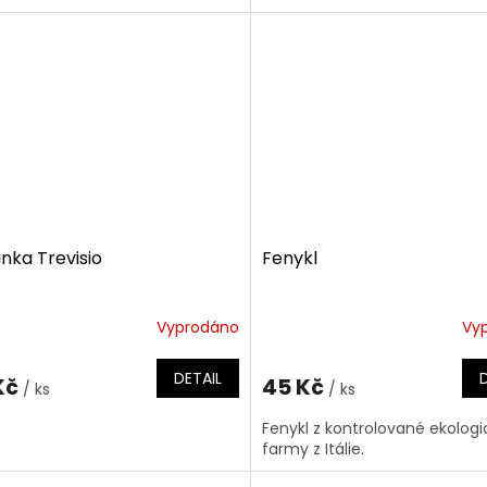
nka Trevisio
Fenykl
Vyprodáno
Vy
DETAIL
Kč
45 Kč
/ ks
/ ks
Fenykl z kontrolované ekologi
farmy z Itálie.