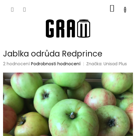
Přejít
NÁKUP
na
obsah
KOŠÍK
Jablka odrůda Redprince
Průměrné
2 hodnocení
Podrobnosti hodnocení
Značka:
Unisad Plus
hodnocení
produktu
je
5,0
z
5
hvězdiček.