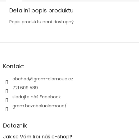
Detailní popis produktu
Popis produktu není dostupný
Z
á
p
a
Kontakt
t
í
obchod
@
gram-olomouc.cz
721 609 589
sledujte náš Facebook
gram.bezobaluolomouc/
Dotazník
Jak se Vám líbí náš e-shop?