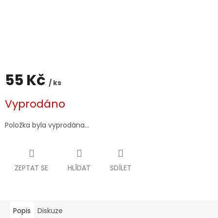
55 Kč
/ ks
Měrná
Vyprodáno
cena:
Položka byla vyprodána…
ZEPTAT SE
HLÍDAT
SDÍLET
Popis
Diskuze