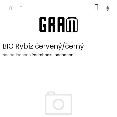
Přejít
NÁKUP
na
obsah
KOŠÍK
BIO Rybíz červený/černý
Průměrné
Neohodnoceno
Podrobnosti hodnocení
hodnocení
produktu
je
0,0
z
5
hvězdiček.