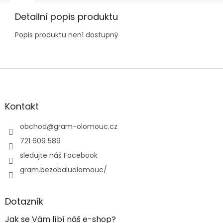
Detailní popis produktu
Popis produktu není dostupný
Z
á
p
a
Kontakt
t
í
obchod
@
gram-olomouc.cz
721 609 589
sledujte náš Facebook
gram.bezobaluolomouc/
Dotazník
Jak se Vám líbí náš e-shop?