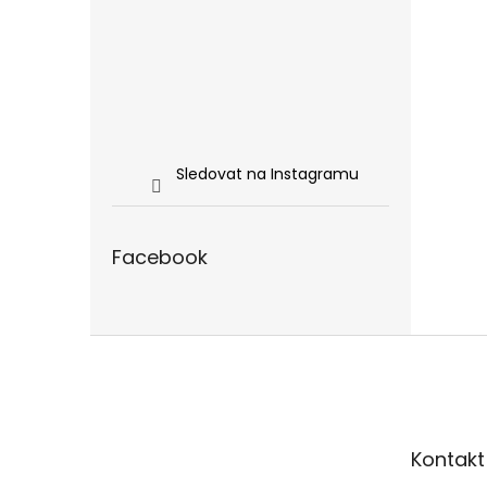
Sledovat na Instagramu
Facebook
Z
á
p
a
t
Kontakt
í