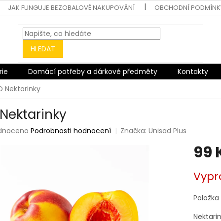
JAK FUNGUJE BEZOBALOVÉ NAKUPOVÁNÍ
OBCHODNÍ PODMÍNK
HLEDAT
rie
Domácí potřeby a dárkové předměty
Kontakty
O Nektarinky
 Nektarinky
rné
dnoceno
Podrobnosti hodnocení
Značka:
Unisad Plus
ení
99 
tu
Měrná
Vypr
cena:
ek.
Položka
Nektarin