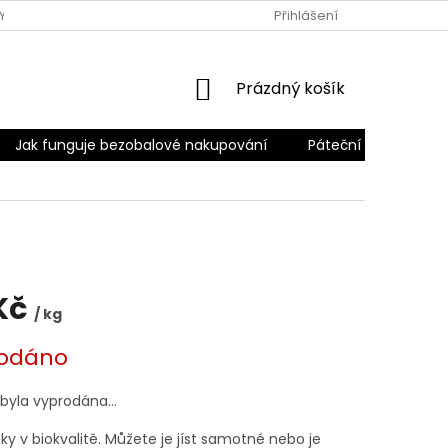
Y
PODMÍNKY OCHRANY OSOBNÍCH ÚDAJŮ
Přihlášení
PÁTEČNÍ ROZVO
NÁKUPNÍ
Prázdný košík
KOŠÍK
Jak funguje bezobalové nakupování
Páteční rozvoz
Kč
/ kg
odáno
 byla vyprodána…
ky v biokvalitě. Můžete je jíst samotné nebo je