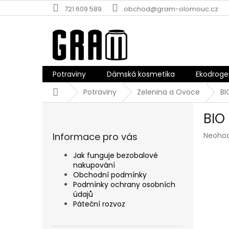
Přejít
721 609 589
obchod@gram-olomouc.cz
na
obsah
Potraviny
Dámská kosmetika
Ekodroge
Domů
Potraviny
Zelenina a Ovoce
BI
P
BIO
o
s
Průmě
Informace pro vás
Neoho
t
hodnoc
r
produk
Jak funguje bezobalové
a
je
nakupování
n
0,0
Obchodní podmínky
z
n
Podmínky ochrany osobních
5
údajů
í
hvězdič
Páteční rozvoz
p
a