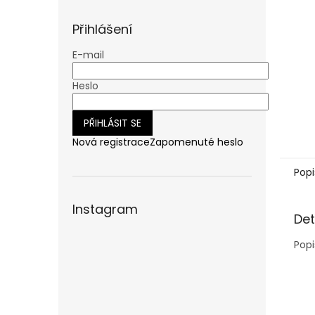
n
e
Přihlášení
l
E-mail
Heslo
PŘIHLÁSIT SE
Nová registrace
Zapomenuté heslo
Popi
Instagram
Det
Popi