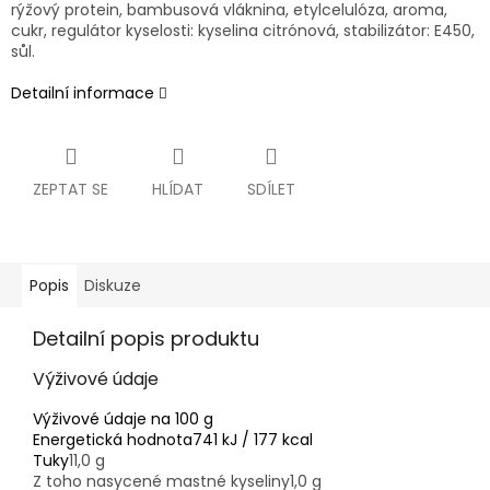
rýžový protein, bambusová vláknina, etylcelulóza, aroma,
cukr, regulátor kyselosti: kyselina citrónová, stabilizátor: E450,
sůl.
Detailní informace
ZEPTAT SE
HLÍDAT
SDÍLET
Popis
Diskuze
Detailní popis produktu
Výživové údaje
Výživové údaje na 100 g
Energetická hodnota
741 kJ / 177 kcal
Tuky
11,0 g
Z toho nasycené mastné kyseliny
1,0 g