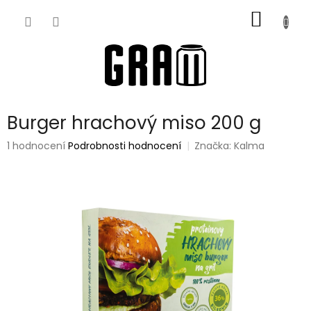
Přejít
NÁKUP
na
obsah
KOŠÍK
Burger hrachový miso 200 g
Průměrné
1 hodnocení
Podrobnosti hodnocení
Značka:
Kalma
hodnocení
produktu
je
5,0
z
5
hvězdiček.