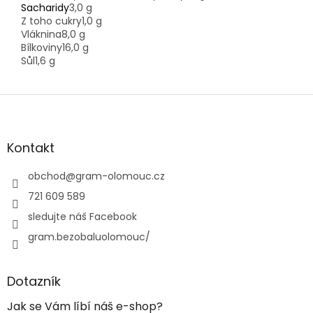
Sacharidy
3,0 g
Z toho cukry
1,0 g
Vláknina
8,0 g
Bílkoviny
16,0 g
Sůl
1,6 g
Z
á
p
a
Kontakt
t
í
obchod
@
gram-olomouc.cz
721 609 589
sledujte náš Facebook
gram.bezobaluolomouc/
Dotazník
Jak se Vám líbí náš e-shop?