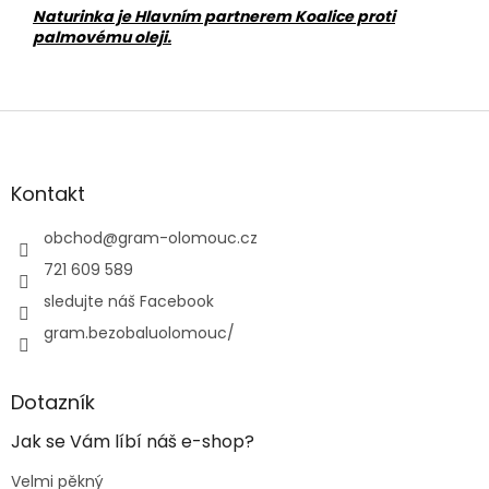
Naturinka je Hlavním partnerem Koalice proti
palmovému oleji.
Z
á
p
a
Kontakt
t
í
obchod
@
gram-olomouc.cz
721 609 589
sledujte náš Facebook
gram.bezobaluolomouc/
Dotazník
Jak se Vám líbí náš e-shop?
Velmi pěkný