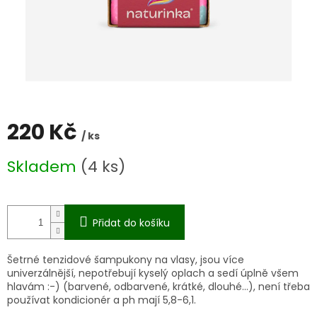
220 Kč
/ ks
Měrná
Skladem
(4 ks)
cena:
Přidat do košíku
Šetrné tenzidové šampukony na vlasy, jsou více
univerzálnější, nepotřebují kyselý oplach a sedí úplně všem
hlavám :-) (barvené, odbarvené, krátké, dlouhé...), není třeba
používat kondicionér a ph mají 5,8-6,1.