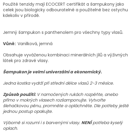
Použité tenzidy mají ECOCERT certifikát a šampukony jako
celek jsou biologicky odbouratelné a použitelné bez ostychu
kdekoliv v přírodě.
Jemný šampukon s panthenolem pro všechny typy vlasů.
Vůně:
Vanilková, jemná
Obsahuje vyváženou kombinaci minerálních jílů a výživných
látek pro zdravé vlasy.
Šampukon je velmi univerzální a ekonomický.
Jedna kostka vydrží při střední délce vlasů 2-3 měsíce.
Způsob použití:
V namočených rukách rozpěňte, anebo
přímo v mokrých vlasech rozšamponujte. Vytvořte
šlehačkovou pěnu, promněte a opláchněte. Dle potřeby ještě
jednou postup opakujte.
Výborně si rozumí i s barvenými vlasy.
NENÍ
potřeba kyselý
oplach.