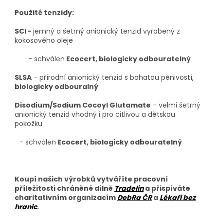
Použité tenzidy:
SCI -
jemný a šetrný anionický tenzid
vyrobený z
kokosového oleje
- schválen
Ecocert,
biologicky odbouratelný
SLSA
- přírodní anionický tenzid s bohatou pěnivostí,
biologicky odbouralný
Disodium/Sodium Cocoyl Glutamate
- velmi šetrný
anionický tenzid vhodný i pro citlivou a dětskou
pokožku
-
schválen
Ecocert,
biologicky odbouratelný
Koupí našich výrobků vytváříte pracovní
příležitosti chráněné dílně
Tradelin
a přispíváte
charitativním organizacím
DebRa ČR
a
Lékaři bez
hranic
.