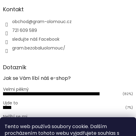
p
a
a
Kontakt
c
t
í
í
obchod
@
gram-olomouc.cz
p
r
721 609 589
v
sledujte náš Facebook
k
y
gram.bezobaluolomouc/
v
ý
p
Dotazník
i
s
Jak se Vám líbí náš e-shop?
u
Velmi pěkný
(82%)
Ujde to
(7%)
Nelíbí se mi
(11%)
Tento web používá soubory cookie. Dalším
Počet hlasů:
168
procházením tohoto webu vyjadřujete souhlas s