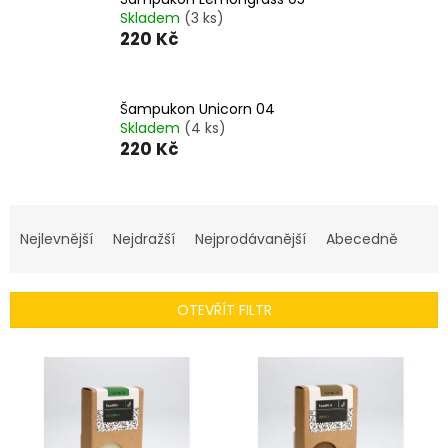
Skladem
(3 ks)
220 Kč
Šampukon Unicorn 04
Skladem
(4 ks)
220 Kč
Ř
a
Nejlevnější
Nejdražší
Nejprodávanější
Abecedně
z
e
n
OTEVŘÍT FILTR
í
p
V
r
ý
o
p
d
i
u
s