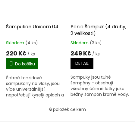
Šampukon Unicorn 04
Ponio Šampuk (4 druhy,
2 velikosti)
Skladem
(4 ks)
Skladem
(3 ks)
Průměrné
Průměrné
hodnocení
hodnocení
220 Kč
249 Kč
/ ks
/ ks
produktu
produktu
je
je
DETAIL
Do košíku
4,5
4,0
z
z
Šampuky jsou tuhé
Šetrné tenzidové
5
5
šampóny - obsahují
šampukony na vlasy, jsou
hvězdiček.
hvězdiček.
všechny účinné látky jako
více univerzálnější,
běžný šampón kromě vody.
nepotřebují kyselý oplach a
Šampuk pro všechny
sedí úplně všem hlavám :-)
kategorie - muže, ženy,
(barvené, odbarvené,
6
položek celkem
O
psy. Na mastné a normální
krátké, dlouhé...), není
v
vlasy Je vhodný...
třeba...
l
Z
á
á
d