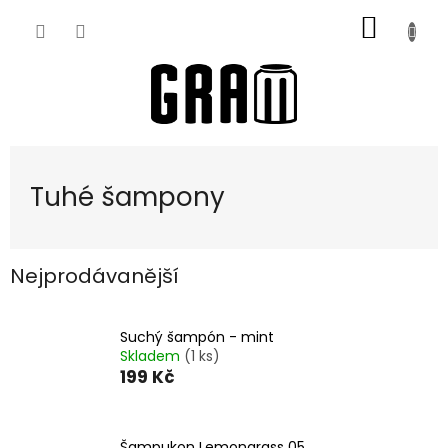
Přejít
NÁKUP
na
obsah
KOŠÍK
Tuhé šampony
Nejprodávanější
Suchý šampón - mint
Skladem
(1 ks)
199 Kč
Šampukon Lemongrass 05