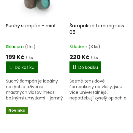
Suchý šampón - mint
Šampukon Lemongrass
05
Skladem
(1 ks)
Skladem
(3 ks)
199 Kč
220 Kč
/ ks
/ ks
Do košíku
Do košíku
Suchý šampón je ideálny
Šetrné tenzidové
na rýchle oživenie
šampukony na vlasy, jsou
mastných vlasov medzi
více univerzálnější,
bežnými umytiami - jemný
nepotřebují kyselý oplach a
púder vmasírujte ku
sedí úplně všem hlavám :-)
korienkom a už o pár minút
(barvené, odbarvené,
Novinka
môžete vyraziť do sveta s
krátké, dlouhé...), není
obnovenými...
třeba...