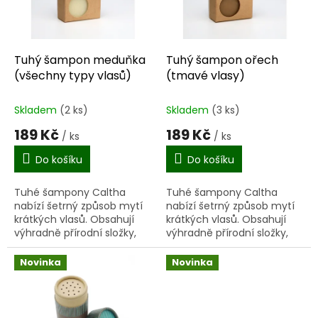
k
p
t
r
ů
o
d
Tuhý šampon meduňka
Tuhý šampon ořech
u
(všechny typy vlasů)
(tmavé vlasy)
k
t
Skladem
(2 ks)
Skladem
(3 ks)
ů
189 Kč
189 Kč
/ ks
/ ks
Do košíku
Do košíku
Tuhé šampony Caltha
Tuhé šampony Caltha
nabízí šetrný způsob mytí
nabízí šetrný způsob mytí
krátkých vlasů. Obsahují
krátkých vlasů. Obsahují
výhradně přírodní složky,
výhradně přírodní složky,
které vaše vlasy posilují,
které vaše vlasy posilují,
regenerují a hýčkají. Při
regenerují a hýčkají. Při
Novinka
Novinka
mytí vlasů tvoří tuhé...
mytí vlasů tvoří tuhé...