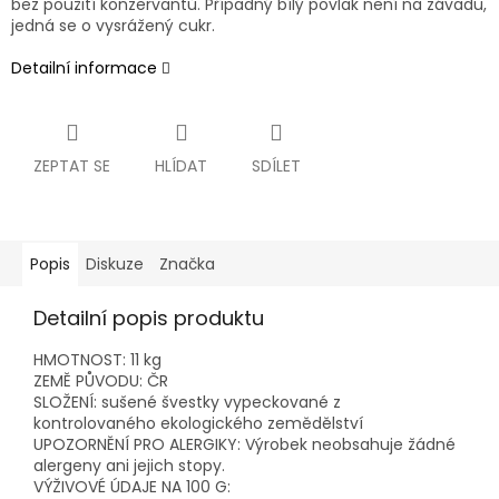
bez použití konzervantů. Případný bílý povlak není na závadu,
jedná se o vysrážený cukr.
Detailní informace
ZEPTAT SE
HLÍDAT
SDÍLET
Popis
Diskuze
Značka
Detailní popis produktu
HMOTNOST: 11 kg
ZEMĚ PŮVODU: ČR
SLOŽENÍ: sušené švestky vypeckované z
kontrolovaného ekologického zemědělství
UPOZORNĚNÍ PRO ALERGIKY: Výrobek neobsahuje žádné
alergeny ani jejich stopy.
VÝŽIVOVÉ ÚDAJE NA 100 G: