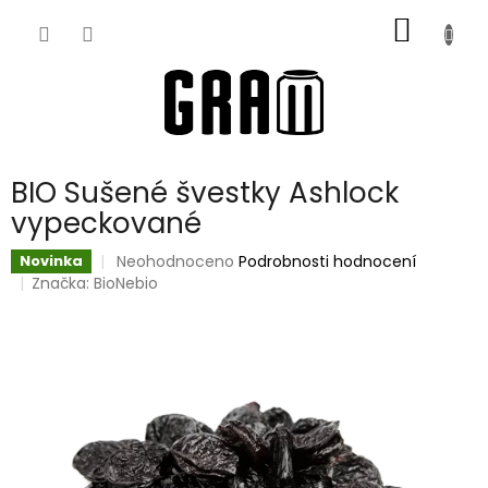
Přejít
NÁKUP
na
obsah
KOŠÍK
BIO Sušené švestky Ashlock
vypeckované
Průměrné
Neohodnoceno
Podrobnosti hodnocení
Novinka
hodnocení
Značka:
BioNebio
produktu
je
0,0
z
5
hvězdiček.