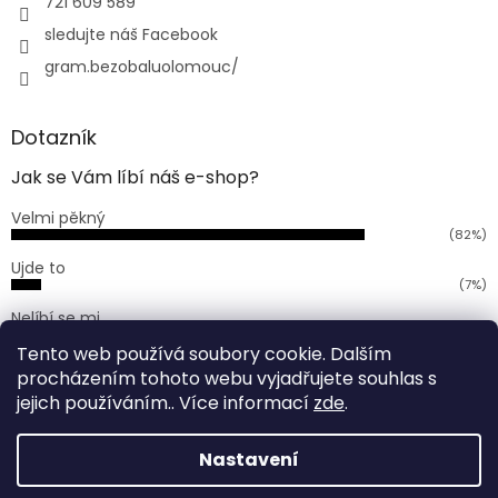
721 609 589
sledujte náš Facebook
gram.bezobaluolomouc/
Dotazník
Jak se Vám líbí náš e-shop?
Velmi pěkný
(82%)
Ujde to
(7%)
Nelíbí se mi
(11%)
Tento web používá soubory cookie. Dalším
Počet hlasů:
168
procházením tohoto webu vyjadřujete souhlas s
jejich používáním.. Více informací
zde
.
Vytvořil Shoptet
Nastavení
Vážení zákazníci, od 29.6. (pondělí) do 6. 7. (pondělí) bude