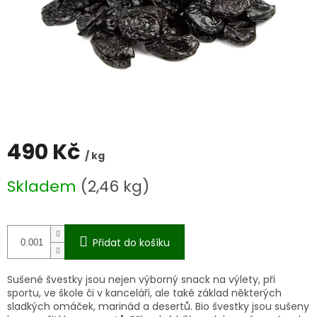
490 Kč
/ kg
Měrná
Skladem
(2,46 kg)
cena:
Přidat do košíku
Sušené švestky jsou nejen výborný snack na výlety, při
sportu, ve škole či v kanceláři, ale také základ některých
sladkých omáček, marinád a desertů. Bio švestky jsou sušeny