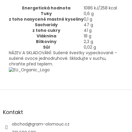
Energetická hodnota
1086 kJ/258 kcal
Tuky
0,6 g
z toho nasycené mastné kyseliny
0,1 g
Sacharidy
47 g
z toho cukry
41 g
Vláknina
18 g
Bílkoviny
2,3 g
Sůl
0,02 g
NÁZEV A SKLADOVÁNÍ: Sušené švestky vypeckované -
sušené ovoce jednodruhové. Skladujte v suchu,
chraňte před teplem.
Z
á
p
a
Kontakt
t
í
obchod
@
gram-olomouc.cz