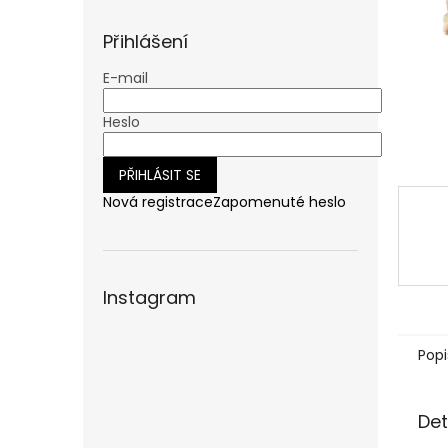
n
e
Přihlášení
l
E-mail
Heslo
PŘIHLÁSIT SE
Nová registrace
Zapomenuté heslo
Instagram
Popi
Det