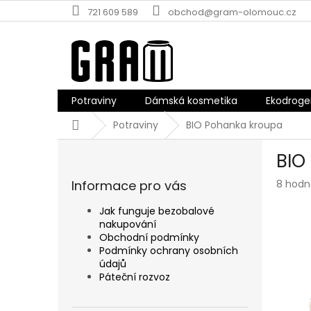
Přejít
721 609 589
obchod@gram-olomouc.cz
na
obsah
Potraviny
Dámská kosmetika
Ekodroge
Domů
Potraviny
BIO Pohanka kroupa
P
BIO
o
s
Průmě
Informace pro vás
8 hodn
t
hodnoc
r
produk
Jak funguje bezobalové
a
je
nakupování
n
3,5
Obchodní podmínky
z
n
Podmínky ochrany osobních
5
údajů
í
hvězdič
Páteční rozvoz
p
a