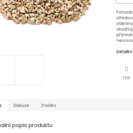
Pohanka 
středov
vlákniny
obsahuj
příznivě
nervovo
Detailn
TISK
s
Diskuze
Značka
ailní popis produktu