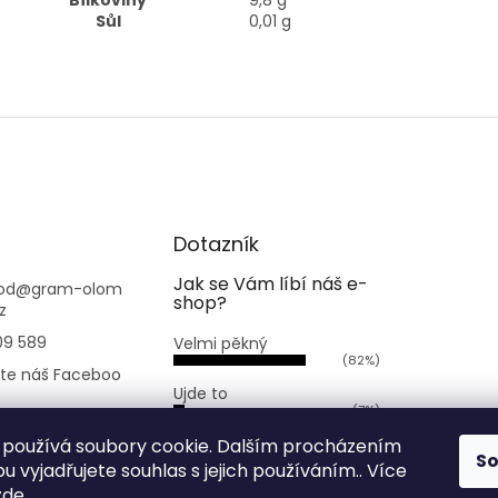
Sůl
0,01 g
Dotazník
Jak se Vám líbí náš e-
od
@
gram-olom
shop?
z
09 589
Velmi pěkný
(82%)
jte náš Faceboo
Ujde to
(7%)
.bezobaluolomo
Nelíbí se mi
používá soubory cookie. Dalším procházením
S
(11%)
 vyjadřujete souhlas s jejich používáním.. Více
Počet hlasů:
168
zde
.