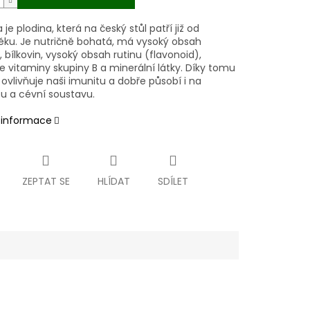
je plodina, která na český stůl patří již od
ěku. Je nutričně bohatá, má vysoký obsah
, bílkovin, vysoký obsah rutinu (flavonoid),
e vitaminy skupiny B a minerální látky. Díky tomu
 ovlivňuje naši imunitu a dobře působí i na
u a cévní soustavu.
í informace
ZEPTAT SE
HLÍDAT
SDÍLET