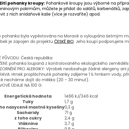
žití pohanky kroupy:
Pohankové kroupy jsou výborné na příprav
leninovým pokrmům, můžete je přidat do salátů, karbenátků, zapé
avit z nich snídaňové kaše (více je rozvaříte) apod.
o pohanka byla vypěstována na Moravě a vyloupána šetrným m
bek je zapojen do projektu
ČESKÉ BIO
. Jeho koupí podporujete m
Ě PŮVODU: Česká republika
ENÍ: pohanka loupaná z kontrolovaného ekologického zeměděls
ORNĚNÍ PRO ALERGIKY: Výrobek neobsahuje žádné alergeny ani je
RAVA: Hrnek propláchnuté pohanky zalijeme 1 ½ hrnkem vody, p
tě necháme dojít do měkka (20 – 30 minut).
VOVÉ ÚDAJE NA 100 G:
Energetická hodnota
1466 kJ/346 kcal
Tuky
1,7 g
oho nasycené mastné kyseliny
0,3 g
Sacharidy
71 g
z toho cukry
2,4 g
Vláknina
3,7 g
Bílkoviny
9,8 g