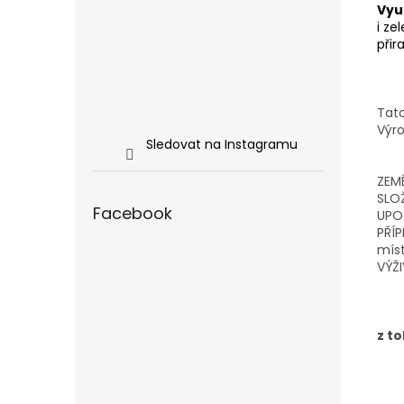
Vyu
i ze
přir
Tat
Výro
Sledovat na Instagramu
ZEM
SLOŽ
Facebook
UPOZ
PŘÍP
mís
VÝŽI
z t