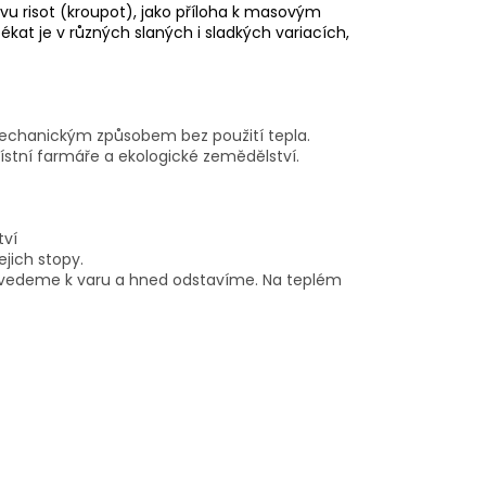
u risot (kroupot), jako příloha k masovým
kat je v různých slaných i sladkých variacích,
echanickým způsobem bez použití tepla.
ístní farmáře a ekologické zemědělství.
tví
jich stopy.
řivedeme k varu a hned odstavíme. Na teplém