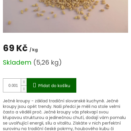
69 Kč
/ kg
Měrná
Skladem
(5,26 kg)
cena:
Přidat do košíku
Ječné kroupy - základ tradiční slovanské kuchyně. Ječné
kroupy jsou opět trendy. Naši předci je měli na stole velmi
často a věděli proč. Ječné kroupy vás překvapí svou
křupavou strukturou a jedinečnou chutí, dodají vám pomalu
se uvolňující energii, sílu a vitalitu. Získáte v nich perfektní
surovinu na tradiční české pokrmy, houbového kubu či