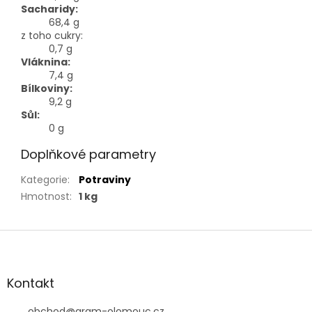
Sacharidy:
68,4 g
z toho cukry:
0,7 g
Vláknina:
7,4 g
Bílkoviny:
9,2 g
Sůl:
0 g
Doplňkové parametry
Kategorie
:
Potraviny
Hmotnost
:
1 kg
Z
á
p
a
Kontakt
t
obchod
@
gram-olomouc.cz