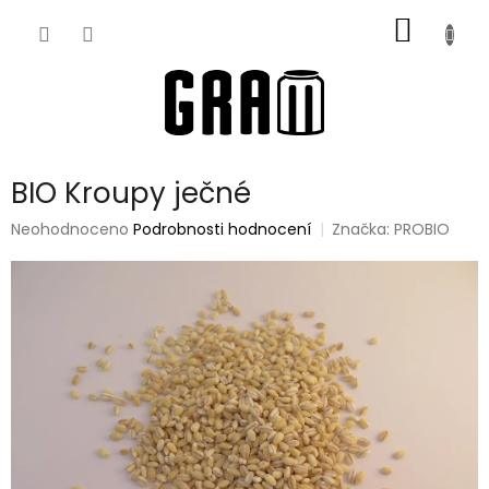
Přejít
NÁKUP
na
obsah
KOŠÍK
BIO Kroupy ječné
Průměrné
Neohodnoceno
Podrobnosti hodnocení
Značka:
PROBIO
hodnocení
produktu
je
0,0
z
5
hvězdiček.