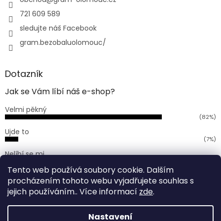
í
721 609 589
sledujte náš Facebook
gram.bezobaluolomouc/
Dotazník
Jak se Vám líbí náš e-shop?
Velmi pěkný
(82%)
Ujde to
(7%)
Nelíbí se mi
(11%)
Tento web používá soubory cookie. Dalším
Počet hlasů:
168
procházením tohoto webu vyjadřujete souhlas s
jejich používáním.. Více informací
zde
.
Vytvořil Shoptet
Nastavení