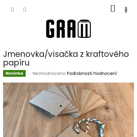
Přejít
NÁKUP
na
obsah
KOŠÍK
Jmenovka/visačka z kraftového
papíru
Průměrné
Neohodnoceno
Podrobnosti hodnocení
Novinka
hodnocení
produktu
je
0,0
z
5
hvězdiček.