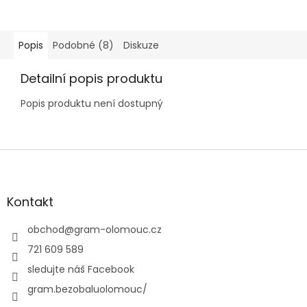
Popis
Podobné (8)
Diskuze
Detailní popis produktu
Popis produktu není dostupný
Z
á
p
a
Kontakt
t
í
obchod
@
gram-olomouc.cz
721 609 589
sledujte náš Facebook
gram.bezobaluolomouc/