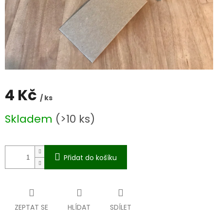
4 Kč
/ ks
Měrná
Skladem
(>10 ks)
cena:
Přidat do košíku
ZEPTAT SE
HLÍDAT
SDÍLET