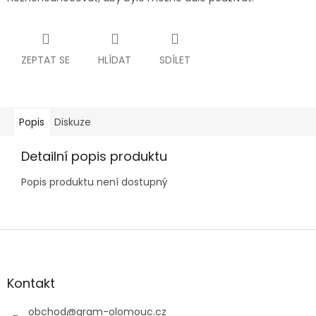
ZEPTAT SE
HLÍDAT
SDÍLET
Popis
Diskuze
Detailní popis produktu
Popis produktu není dostupný
Z
á
p
a
Kontakt
t
í
obchod
@
gram-olomouc.cz