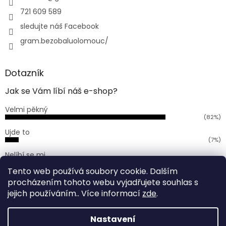
721 609 589
sledujte náš Facebook
gram.bezobaluolomouc/
Dotazník
Jak se Vám líbí náš e-shop?
Velmi pěkný
(82%)
Ujde to
(7%)
Nelíbí se mi
(11%)
Tento web používá soubory cookie. Dalším
Počet hlasů:
168
procházením tohoto webu vyjadřujete souhlas s
jejich používáním.. Více informací
zde
.
Vytvořil Shoptet
Nastavení