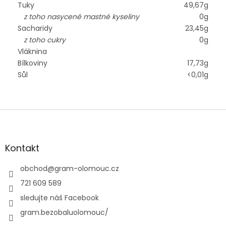
Tuky
49,67g
z toho nasycené mastné kyseliny
0g
Sacharidy
23,45g
z toho cukry
0g
Vláknina
Bílkoviny
17,73g
Sůl
<0,01g
Z
á
p
a
Kontakt
t
í
obchod
@
gram-olomouc.cz
721 609 589
sledujte náš Facebook
gram.bezobaluolomouc/