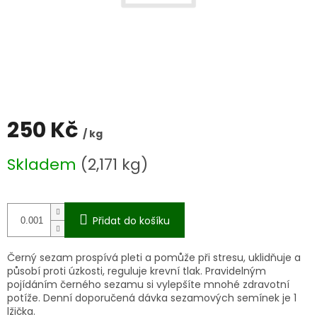
250 Kč
/ kg
Měrná
Skladem
(2,171 kg)
cena:
Přidat do košíku
Černý sezam prospívá pleti a pomůže při stresu, uklidňuje a
působí proti úzkosti, reguluje krevní tlak. Pravidelným
pojídáním černého sezamu si vylepšíte mnohé zdravotní
potíže. Denní doporučená dávka sezamových semínek je 1
lžička.