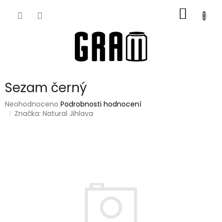
Přejít
NÁKUP
na
obsah
KOŠÍK
Sezam černý
Průměrné
Neohodnoceno
Podrobnosti hodnocení
hodnocení
Značka:
Natural Jihlava
produktu
je
0,0
z
5
hvězdiček.