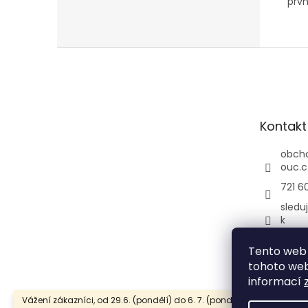
prvn
Z
á
p
a
t
Kontakt
í
obch
ouc.c
721 6
sledu
k
gram
Tento web 
uc/
tohoto webu
informací
Vážení zákazníci, od 29.6. (pondělí) do 6. 7. (pondělí) bude naše