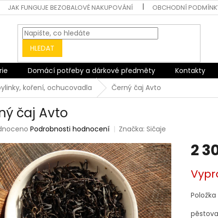
JAK FUNGUJE BEZOBALOVÉ NAKUPOVÁNÍ
OBCHODNÍ PODMÍNK
HLEDAT
rie
Domácí potřeby a dárkové předměty
Kontakty
bylinky, koření, ochucovadla
Černý čaj Avto
ný čaj Avto
rné
dnoceno
Podrobnosti hodnocení
Značka:
Sičaje
ení
2 3
tu
Měrná
Vypr
cena:
ek.
Položka
pěstova