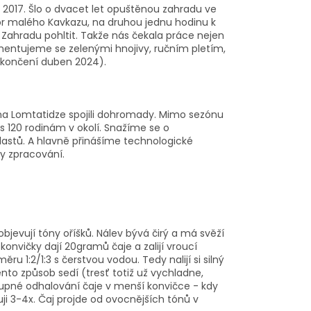
ce 2017. Šlo o dvacet let opuštěnou zahradu ve
or malého Kavkazu, na druhou jednu hodinu k
 Zahradu pohltit. Takže nás čekala práce nejen
mentujeme se zelenými hnojivy, ručním pletím,
dokončení duben 2024).
ina Lomtatidze spojili dohromady. Mimo sezónu
120 rodinám v okolí. Snažíme se o
lastů. A hlavně přinášíme technologické
by zpracování.
jevují tóny oříšků. Nálev bývá čirý a má svěží
onvičky dají 20gramů čaje a zalijí vroucí
ěru 1:2/1:3 s čerstvou vodou. Tedy nalijí si silný
ento způsob sedí (tresť totiž už vychladne,
stupné odhalování čaje v menší konvičce - kdy
ji 3-4x. Čaj projde od ovocnějších tónů v