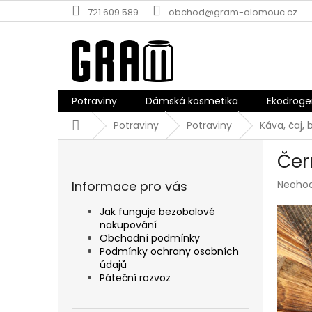
Přejít
721 609 589
obchod@gram-olomouc.cz
na
obsah
Potraviny
Dámská kosmetika
Ekodroge
Domů
Potraviny
Potraviny
Káva, čaj, 
P
Čer
o
s
Průmě
Informace pro vás
Neoho
t
hodnoc
r
produk
Jak funguje bezobalové
a
je
nakupování
n
0,0
Obchodní podmínky
z
n
Podmínky ochrany osobních
5
údajů
í
hvězdič
Páteční rozvoz
p
a