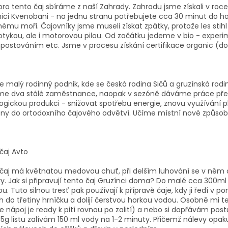
 pro tento čaj sbíráme z naší Zahrady. Zahradu jsme získali v ro
ici Kvenobani - na jednu stranu potřebujete cca 30 minut do h
ému moři. Čajovníky jsme museli získat zpátky, protože les stihl
tykou, ale i motorovou pilou. Od začátku jedeme v bio - experi
postováním etc. Jsme v procesu získání certifikace organic (
 malý rodinný podnik, kde se česká rodina Sičů a gruzínská rod
e dva stálé zaměstnance, naopak v sezóně dáváme práce přes 
ogickou produkci - snižovat spotřebu energie, znovu využívání p
ny do ortodoxního čajového odvětví. Učíme místní nové způso
čaj Avto
čaj má květnatou medovou chuť, při delším luhování se v něm ob
y. Jak si připravují tento čaj Gruzínci doma? Do malé cca 300ml k
u. Tuto silnou tresť pak používají k přípravě čaje, kdy ji ředí v pom
h do třetiny hrníčku a dolijí čerstvou horkou vodou. Osobně mi t
e nápoj je ready k pití rovnou po zalití) a nebo si dopřávám po
5g listu zalívám 150 ml vody na 1-2 minuty. Přičemž nálevy opaku