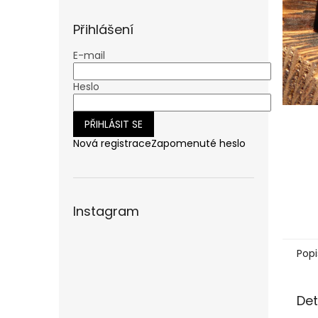
n
e
Přihlášení
l
E-mail
Heslo
PŘIHLÁSIT SE
Nová registrace
Zapomenuté heslo
Instagram
Popi
Det