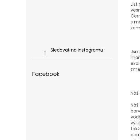
List
vesn
Čern
s mo
kom
Sledovat na Instagramu
Jsme
mám
ekol
změ
Facebook
Náš 
Náš 
barv
vodo
výlu
takž
cca 