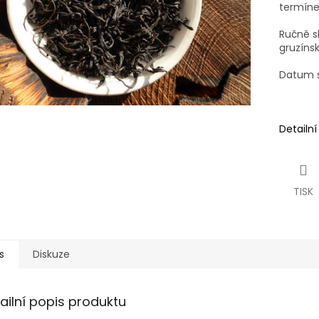
termín
Ručně sb
gruzíns
Datum s
Detailn
TISK
s
Diskuze
ailní popis produktu