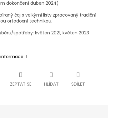
em dokončení duben 2024)
íraný čaj s velkými listy zpracovaný tradiční
kou ortodoxní technikou.
běru/spotřeby: květen 2021, květen 2023
í informace
ZEPTAT SE
HLÍDAT
SDÍLET