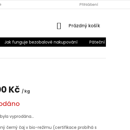
Y
PODMÍNKY OCHRANY OSOBNÍCH ÚDAJŮ
Přihlášení
PÁTEČNÍ ROZVO
NÁKUPNÍ
Prázdný košík
KOŠÍK
Jak funguje bezobalové nakupování
Páteční rozvoz
00 Kč
/ kg
odáno
 byla vyprodána…
ný černý čaj v bio-režimu (certifikace probíhá s