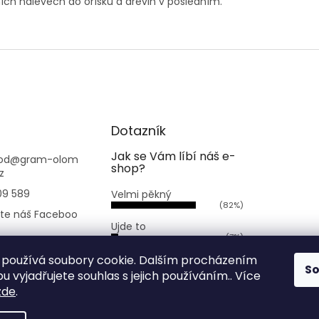
ích nálevech do oříšků a dřevin v posledním.
Dotazník
Jak se Vám líbí náš e-
od
@
gram-olom
shop?
z
09 589
Velmi pěkný
(82%)
jte náš Faceboo
Ujde to
(7%)
.bezobaluolomo
Nelíbí se mi
používá soubory cookie. Dalším procházením
S
(11%)
 vyjadřujete souhlas s jejich používáním.. Více
zde
.
Počet hlasů:
168