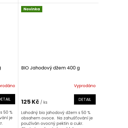
Základní ingrediencí je cizrna, která
je...
Novinka
g
BIO Jahodový džem 400 g
prodáno
Vyprodáno
DETAIL
DETAIL
125 Kč
/ ks
s 50 %
Lahodný bio jahodový džem s 50 %
ání je
obsahem ovoce. Na zahušťování je
r.
používán ovocný pektin a cukr.