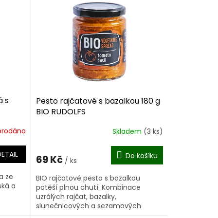
 s
Pesto rajčatové s bazalkou 180 g
BIO RUDOLFS
prodáno
Skladem
(3 ks)
DETAIL
Do košíku
69 Kč
/ ks
a ze
BIO rajčatové pesto s bazalkou
ská a
potěší plnou chutí. Kombinace
uzrálých rajčat, bazalky,
slunečnicových a sezamových
sou v
semínek skvěle funguje s