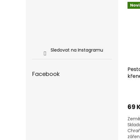
biokva
Nov
Sledovat na Instagramu
Pest
Facebook
křen
69 
Země 
Sklad
Chraň
zářen