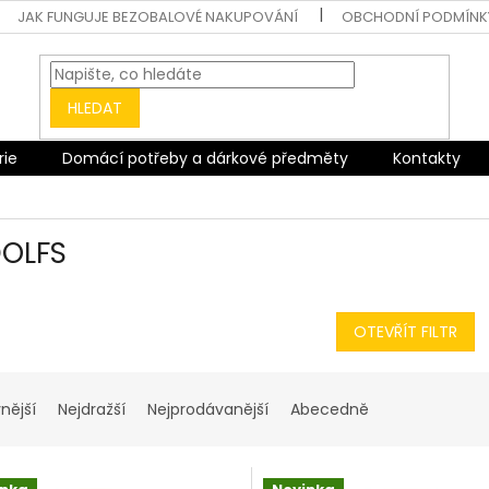
JAK FUNGUJE BEZOBALOVÉ NAKUPOVÁNÍ
OBCHODNÍ PODMÍNK
HLEDAT
rie
Domácí potřeby a dárkové předměty
Kontakty
OLFS
OTEVŘÍT FILTR
nější
Nejdražší
Nejprodávanější
Abecedně