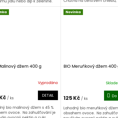
Chutná na čerstvém chlebu,
ímu jídlu nebo dip k zelenině.
v ranních cereáliích, na...
ní ingrediencí je cizrna, která...
inka
Novinka
Malinový džem 400 g
BIO Meruňkový džem 400 
Vyprodáno
Sklad
DETAIL
Do 
 Kč
125 Kč
/ ks
/ ks
ný bio malinový džem s 45 %
Lahodný bio meruňkový džem
em ovoce. Na zahušťování je
obsahem ovoce. Na zahušťov
ván ovocný pektin a cukr.