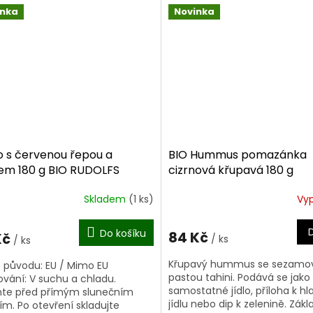
biokvalitě.
litě.
inka
Novinka
o s červenou řepou a
BIO Hummus pomazánka
em 180 g BIO RUDOLFS
cizrnová křupavá 180 g
Skladem
(1 ks)
Vy
Do košíku
84 Kč
Kč
/ ks
/ ks
Křupavý hummus se sezamo
původu: EU / Mimo EU
pastou tahini. Podává se jako
ování: V suchu a chladu.
samostatné jídlo, příloha k h
te před přímým slunečním
jídlu nebo dip k zelenině. Zákl
ím. Po otevření skladujte