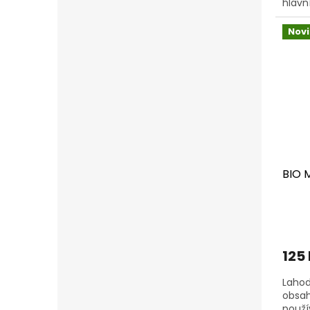
hlavn
Základ
Nov
BIO 
125
Lahod
obsah
použí