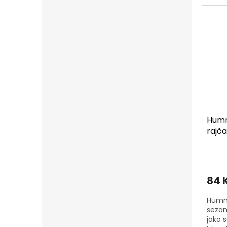
v chl
dnů....
Humm
rajča
84 
Hummu
sezam
jako 