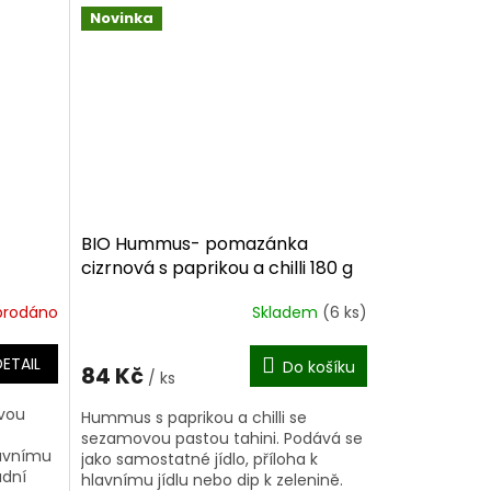
těstovinami, pečenou zeleninou i
Novinka
jako...
BIO Hummus- pomazánka
cizrnová s paprikou a chilli 180 g
prodáno
Skladem
(6 ks)
DETAIL
Do košíku
84 Kč
/ ks
vou
Hummus s paprikou a chilli se
sezamovou pastou tahini. Podává se
lavnímu
jako samostatné jídlo, příloha k
adní
hlavnímu jídlu nebo dip k zelenině.