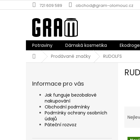
Přejít
721 609 589
obchod@gram-olomouc.cz
na
obsah
Potraviny
Dámská kosmetika
Ekodroge
Domů
Prodávané značky
RUDOLFS
P
RUD
o
s
Informace pro vás
t
r
Jak funguje bezobalové
a
nakupování
n
Obchodní podmínky
Ř
n
Podmínky ochrany osobních
a
Nejlev
údajů
í
z
Páteční rozvoz
p
e
a
V
n