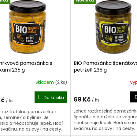
inka
Novinka
mrkvová pomazánka s
BIO Pomazánka špenátová
nkami 235 g
petrželí 235 g
Skladem
(2 ks)
Vy
Do košíku
69 Kč
Kč
/ ks
/ ks
Lehce roztíratelná pomazánk
 roztíratelná pomazánka z
špenátu a petržele. Je vegan
, semínek a bylinek. Je
neobsahuje lepek. Hodí se na
ská a neobsahuje lepek. Hodí
svačinu, na oslavy i na cesty.
 svačinu, na oslavy i na cesty.
Všechny obsažené suroviny j
ny obsažené suroviny jsou v