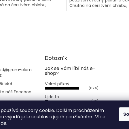
používán ovocný pektin a cuk
á na čerstvém chlebu,
Chutná na čerstvém chlebu,
ích cereáliích, na...
v ranních cereáliích, na...
O
v
l
á
d
a
c
í
Dotazník
p
r
Jak se Vám líbí náš e-
od
@
gram-olom
shop?
v
z
k
09 589
Velmi pěkný
y
(82%)
v
jte náš Faceboo
ý
Ujde to
p
(7%)
.bezobaluolomo
i
Nelíbí se mi
používá soubory cookie. Dalším procházením
s
S
(11%)
 vyjadřujete souhlas s jejich používáním.. Více
u
zde
.
Počet hlasů:
168