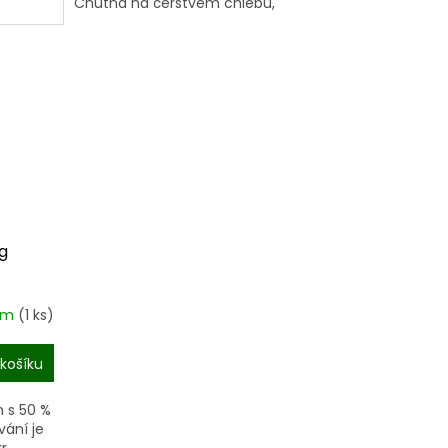
Chutná na čerstvém chlebu,
v ranních cereáliích, na...
g
em
(1 ks)
košíku
 s 50 %
ání je