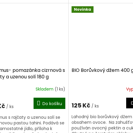
ingrediencí je cizrna, která je
adničce a spotřebujte do 7
oblíbená pro...
Novinka
us- pomazánka cizrnová s
BIO Borůvkový džem 400 
ty a uzenou solí 180 g
Skladem
(1 ks)
Vy
Do košíku
125 Kč
Kč
/ ks
/ ks
Lahodný bio borůvkový džem 
s s rajčaty a uzenou solí se
obsahem ovoce. Na zahušťov
ovou pastou tahini. Podává se
používán ovocný pektin a cuk
samostatné jídlo, příloha k