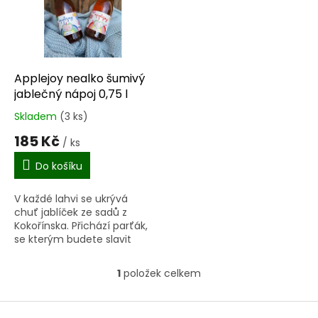
i
r
s
o
p
d
r
u
o
k
d
t
Applejoy nealko šumivý
u
ů
jablečný nápoj 0,75 l
k
Skladem
(3 ks)
Průměrné
t
hodnocení
185 Kč
ů
/ ks
produktu
je
Do košíku
5,0
z
V každé lahvi se ukrývá
5
chuť jablíček ze sadů z
hvězdiček.
Kokořínska. Přichází parťák,
se kterým budete slavit
zdravě a stylově – bez
přidaného cukru a chemie.
1
položek celkem
O
APPLEJOY je symbolem...
v
l
Z