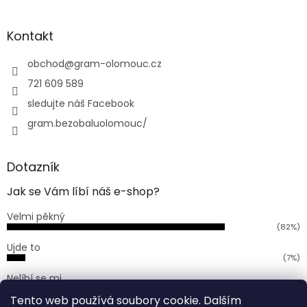
á
á
d
p
a
a
Kontakt
c
t
í
í
obchod
@
gram-olomouc.cz
p
r
721 609 589
v
sledujte náš Facebook
k
y
gram.bezobaluolomouc/
v
ý
p
Dotazník
i
s
Jak se Vám líbí náš e-shop?
u
Velmi pěkný
(82%)
Ujde to
(7%)
Nelíbí se mi
(11%)
Tento web používá soubory cookie. Dalším