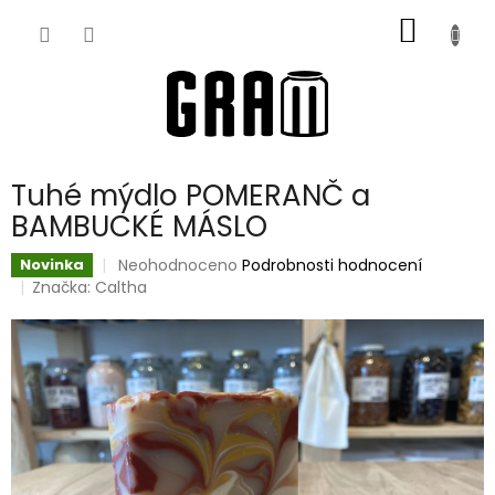
Přejít
NÁKUP
na
obsah
KOŠÍK
Tuhé mýdlo POMERANČ a
BAMBUCKÉ MÁSLO
Průměrné
Neohodnoceno
Podrobnosti hodnocení
Novinka
hodnocení
Značka:
Caltha
produktu
je
0,0
z
5
hvězdiček.