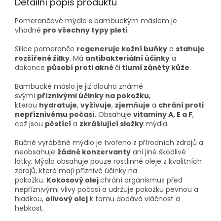
Detailní popis produktu
Pomerančové mýdlo s bambuckým máslem je
vhodné
pro všechny typy pleti
.
Silice pomeranče
regeneruje kožní buňky
a
stahuje
rozšířené žilky
. Má
antibakteriální účinky
a
dokonce
působí proti akné
či
tlumí záněty kůže
.
Bambucké máslo je již dlouho známé
svými
příznivými účinky na pokožku
,
kterou
hydratuje
,
vyživuje
,
zjemňuje
a
chrání proti
nepříznivému počasí
. Obsahuje
vitaminy A, E a F
,
což jsou
pěstící
a
zkrášlující složky
mýdla.
Ručně vyráběné mýdlo je tvořeno z přírodních zdrojů a
neobsahuje
žádné konzervanty
ani jiné škodlivé
látky. Mýdlo obsahuje pouze rostlinné oleje z kvalitních
zdrojů, které mají příznivé účinky na
pokožku.
Kokosový olej
chrání organismus před
nepříznivými vlivy počasí a udržuje pokožku pevnou a
hladkou,
olivový olej
k tomu dodává vláčnost a
hebkost.