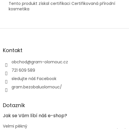
Tento produkt získal certifikaci Certifikovaná přírodní
kosmetika
Z
á
p
a
Kontakt
t
í
obchod
@
gram-olomouc.cz
721 609 589
sledujte náš Facebook
gram.bezobaluolomouc/
Dotazník
Jak se Vám líbí náš e-shop?
Velmi pěkný