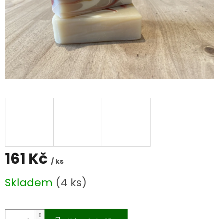
161 Kč
/ ks
Měrná
Skladem
(4 ks)
cena: