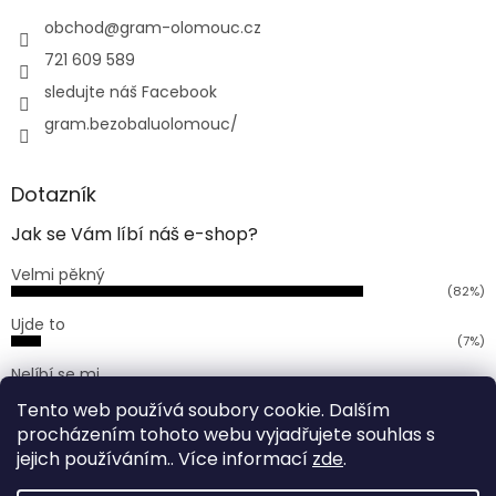
t
í
obchod
@
gram-olomouc.cz
721 609 589
sledujte náš Facebook
gram.bezobaluolomouc/
Dotazník
Jak se Vám líbí náš e-shop?
Velmi pěkný
(82%)
Ujde to
(7%)
Nelíbí se mi
(11%)
Tento web používá soubory cookie. Dalším
Počet hlasů:
168
procházením tohoto webu vyjadřujete souhlas s
jejich používáním.. Více informací
zde
.