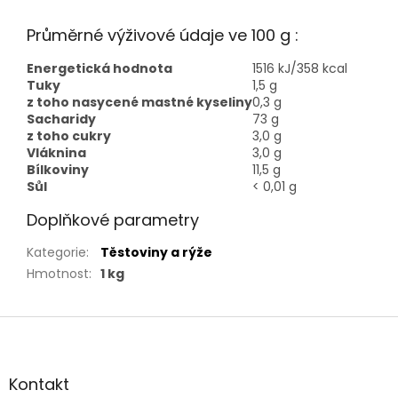
Průměrné výživové údaje ve 100 g :
Energetická hodnota
1516 kJ/358 kcal
Tuky
1,5 g
z toho nasycené mastné kyseliny
0,3 g
Sacharidy
73 g
z toho cukry
3,0 g
Vláknina
3,0 g
Bílkoviny
11,5 g
Sůl
< 0,01 g
Doplňkové parametry
Kategorie
:
Těstoviny a rýže
Hmotnost
:
1 kg
Z
á
p
a
Kontakt