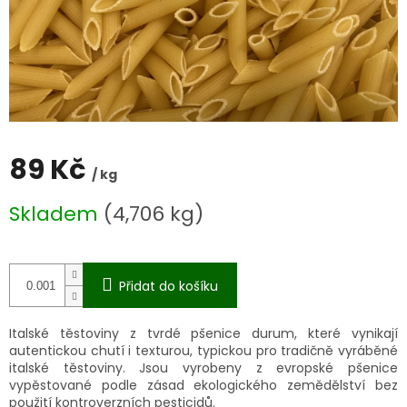
89 Kč
/ kg
Měrná
Skladem
(4,706 kg)
cena:
Přidat do košíku
Italské těstoviny z tvrdé pšenice durum, které vynikají
autentickou chutí i texturou, typickou pro tradičně vyráběné
italské těstoviny. Jsou vyrobeny z evropské pšenice
vypěstované podle zásad ekologického zemědělství bez
použití kontroverzních pesticidů.