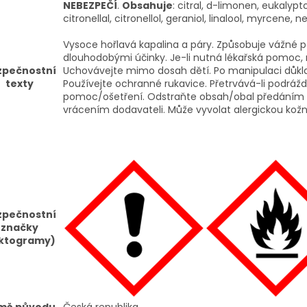
NEBEZPEČÍ
.
Obsahuje
: citral, d-limonen, eukalypt
citronellal, citronellol, geraniol, linalool, myrcene, ne
Vysoce hořlavá kapalina a páry. Způsobuje vážné po
dlouhodobými účinky. Je-li nutná lékařská pomoc, 
zpečnostní
Uchovávejte mimo dosah dětí. Po manipulaci důkla
texty
Používejte ochranné rukavice. Přetrvává-li podrážd
pomoc/ošetření. Odstraňte obsah/obal předáním 
vrácením dodavateli. Může vyvolat alergickou kožní
zpečnostní
značky
iktogramy)
mě původu
Česká republika