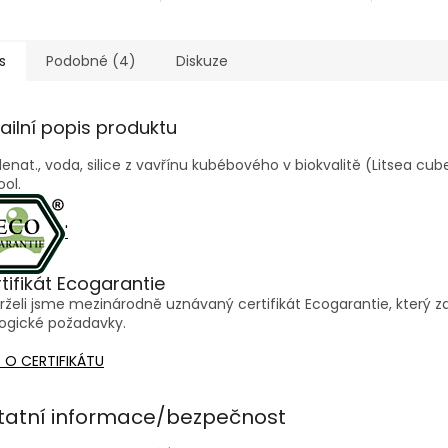
chací cesty. Použít ji
na pomoc pro příjemné
prostě si
ůžete, kdykoliv
usínání. Hodí se
trochu sl
bujete povzbudit,
k provonění domova,...
doma, v p
 optimismus...
nebo...
s
Podobné (4)
Diskuze
ailní popis produktu
denat., voda, silice z vavřínu kubébového v biokvalitě (Litsea cubeb
ool.
'
tifikát Ecogarantie
želi jsme mezinárodně uznávaný certifikát Ecogarantie, který za
ogické požadavky.
 O CERTIFIKÁTU
tatní informace/bezpečnost