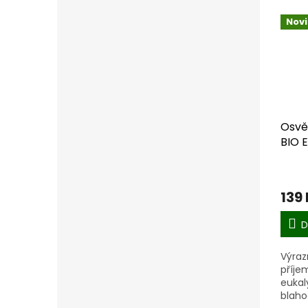
Nov
Osvě
BIO 
(skle
ml)
139
D
Výraz
příje
eukal
blah