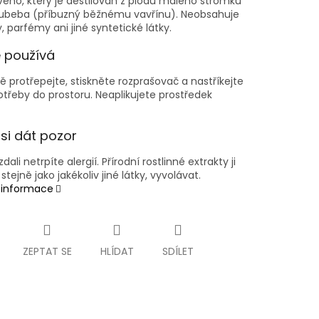
ého, který je destilován z plodů malého stromku
cubeba (příbuzný běžnému vavřínu). Neobsahuje
, parfémy ani jiné syntetické látky.
e používá
 protřepejte, stiskněte rozprašovač a nastříkejte
otřeby do prostoru. Neaplikujete prostředek
si dát pozor
dali netrpíte alergií. Přírodní rostlinné extrakty ji
tejně jako jakékoliv jiné látky, vyvolávat.
í informace
ZEPTAT SE
HLÍDAT
SDÍLET