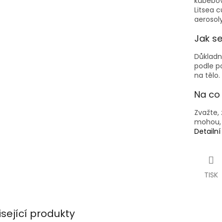
kubébov
Litsea 
aerosoly
Jak s
Důkladně
podle p
na tělo.
Na co 
Zvažte, z
mohou, s
Detailn
TISK
isející produkty