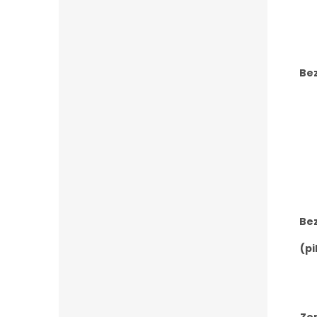
Be
Be
(p
Ze