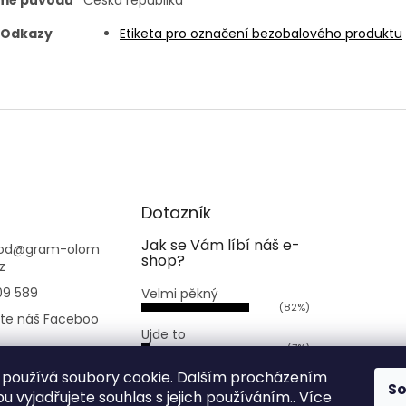
Odkazy
Etiketa pro označení bezobalového produktu
Dotazník
Jak se Vám líbí náš e-
od
@
gram-olom
shop?
z
09 589
Velmi pěkný
(82%)
jte náš Faceboo
Ujde to
(7%)
.bezobaluolomo
Nelíbí se mi
používá soubory cookie. Dalším procházením
S
(11%)
 vyjadřujete souhlas s jejich používáním.. Více