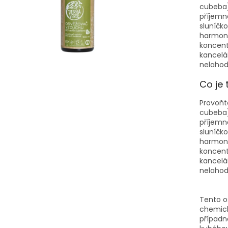
cubeba)
příjemně
sluníčko
harmoni
koncent
kancelář
nelahodí
Co je 
Provoňt
cubeba)
příjemně
sluníčko
harmoni
koncent
kancelář
nelahodí
Tento o
chemick
případně