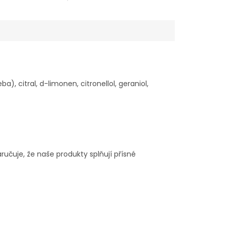
 do života vnést
zahnat únavu, rozproudit...
unce. Ať je to
ráci, ve škole
a), citral, d-limonen, citronellol, geraniol,
ručuje, že naše produkty splňují přísné