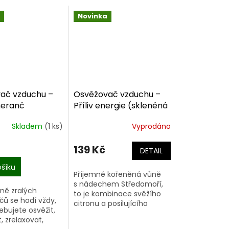
Novinka
ač vzduchu –
Osvěžovač vzduchu –
eranč
Příliv energie (skleněná
a 100 ml)
lahvička 100 ml)
Skladem
(1 ks)
Vyprodáno
139 Kč
DETAIL
ošíku
Příjemně kořeněná vůně
s nádechem Středomoří,
ně zralých
to je kombinace svěžího
ů se hodí vždy,
citronu a posilujícího
ebujete osvěžit,
rozmarýnu. Použijte ji,
, zrelaxovat,
kdykoliv potřebujete