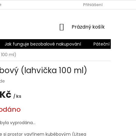
Y
PODMÍNKY OCHRANY OSOBNÍCH ÚDAJŮ
Přihlášení
PÁTEČNÍ ROZVO
NÁKUPNÍ
Prázdný košík
KOŠÍK
Jak funguje bezobalové nakupování
Páteční rozvoz
 100 ml)
ový (lahvička 100 ml)
rde
 Kč
/ ks
odáno
 byla vyprodána…
e si prostor vavřínem kubébovým (Litsea