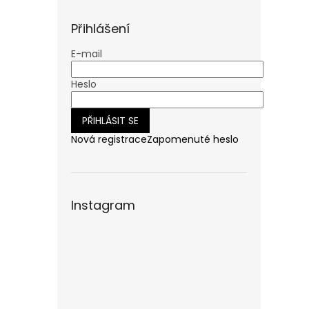
n
e
Přihlášení
l
E-mail
Heslo
PŘIHLÁSIT SE
Nová registrace
Zapomenuté heslo
Instagram