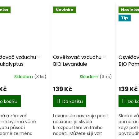
inka
Novinka
Novinka
Tip
žovač vzduchu –
Osvěžovač vzduchu –
Osvěžov
Eukalyptus
BIO Levandule
BIO Pom
něná lahvička 100
(skleněná lahvička 100
(lahvičk
Skladem
(3 ks)
Skladem
(3 ks)
ml)
Průměrné
hodnocení
 Kč
139 Kč
139 Kč
produktu
je
5,0
o košíku
Do košíku
Do k
z
5
ná a zároveň
Levandule navozuje pocit
Sladká vů
hvězdiček.
mně bylinná vůně
relaxace, je skvělá
pomeranč
yptu působí
k rozpouštění vnitřního
když potř
odárně zejména
napětí. Můžete si ji vzít
povzbudit