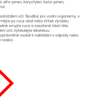
ol, alfa-pinen, karyofylen, beta-pinen,
rol.
dráždění očí. Škodlivý pro vodní organismy, s
mějte po ruce obal nebo štítek výrobku.
dně omyjte ruce a zasažené části těla.
ění očí
:
Vyhledejte lékařskou
oprávněné osobě k nakládání s odpady nebo
 reakci.