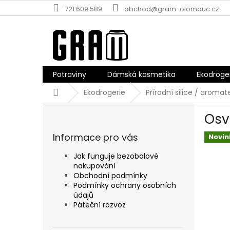
Přejít
721 609 589
obchod@gram-olomouc.cz
na
obsah
Potraviny
Dámská kosmetika
Ekodroge
Domů
Ekodrogerie
Přírodní silice / aromat
P
Osv
o
s
Informace pro vás
Novin
t
r
Jak funguje bezobalové
a
nakupování
n
Obchodní podmínky
n
Podmínky ochrany osobních
údajů
í
Páteční rozvoz
p
a