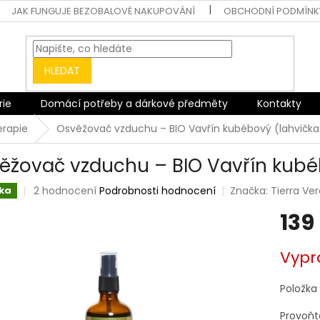
JAK FUNGUJE BEZOBALOVÉ NAKUPOVÁNÍ
OBCHODNÍ PODMÍNK
HLEDAT
rie
Domácí potřeby a dárkové předměty
Kontakty
erapie
Osvěžovač vzduchu – BIO Vavřín kubébový (lahvička
ěžovač vzduchu – BIO Vavřín kubéb
Průměrné
2 hodnocení
Podrobnosti hodnocení
Značka:
Tierra Ve
ka
hodnocení
139
produktu
je
5,0
Měrná
Vypr
z
cena:
5
hvězdiček.
Položka
Provoňt