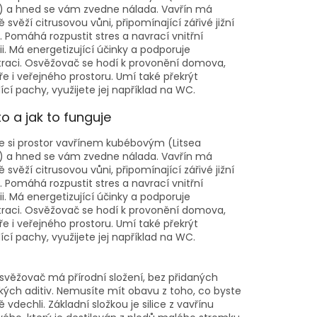
 a hned se vám zvedne nálada. Vavřín má
 svěží citrusovou vůni, připomínající zářivé jižní
. Pomáhá rozpustit stres a navrací vnitřní
i. Má energetizující účinky a podporuje
raci. Osvěžovač se hodí k provonění domova,
e i veřejného prostoru. Umí také překrýt
cí pachy, využijete jej například na WC.
to a jak to funguje
e si prostor vavřínem kubébovým (Litsea
 a hned se vám zvedne nálada. Vavřín má
 svěží citrusovou vůni, připomínající zářivé jižní
. Pomáhá rozpustit stres a navrací vnitřní
i. Má energetizující účinky a podporuje
raci. Osvěžovač se hodí k provonění domova,
e i veřejného prostoru. Umí také překrýt
cí pachy, využijete jej například na WC.
svěžovač má přírodní složení, bez přidaných
ých aditiv. Nemusíte mít obavu z toho, co byste
 vdechli. Základní složkou je silice z vavřínu