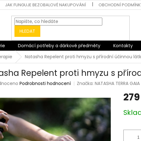
JAK FUNGUJE BEZOBALOVÉ NAKUPOVÁNÍ
OBCHODNÍ PODMÍNK
HLEDAT
rie
Domácí potřeby a dárkové předměty
Kontakty
erapie
Natasha Repelent proti hmyzu s přírodní účinnou lát
asha Repelent proti hmyzu s příro
rné
dnoceno
Podrobnosti hodnocení
Značka:
NATASHA TERRA GAIA
ení
279
tu
Měrná
Skl
cena:
ek.