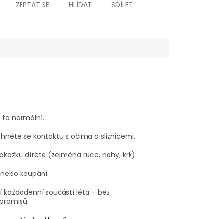
ZEPTAT SE
HLÍDAT
SDÍLET
 to normální.
hněte se kontaktu s očima a sliznicemi.
pokožku dítěte (zejména ruce, nohy, krk).
 nebo koupání.
í každodenní součástí léta – bez
promisů.