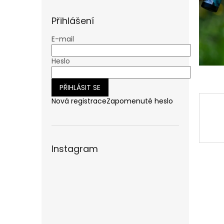
n
e
Přihlášení
l
E-mail
Heslo
PŘIHLÁSIT SE
Nová registrace
Zapomenuté heslo
Instagram