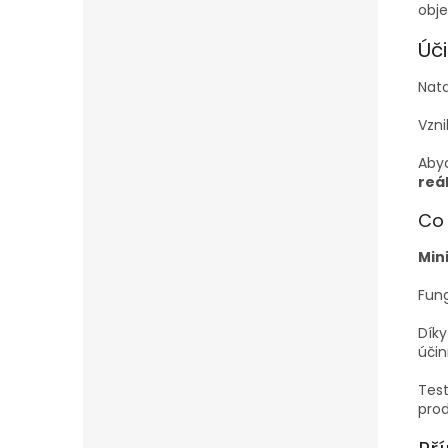
obje
Úči
Nata
Vzni
Abyc
reá
Co 
Min
Fung
Díky
účin
Test
prod