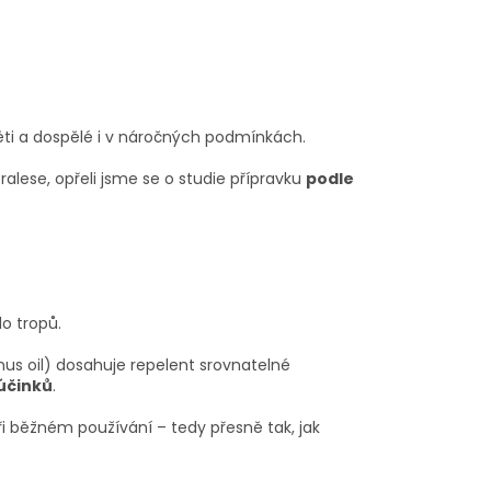
děti a dospělé i v náročných podmínkách.
pralese, opřeli jsme se o studie přípravku
podle
o tropů.
us oil) dosahuje repelent srovnatelné
 účinků
.
ři běžném používání – tedy přesně tak, jak