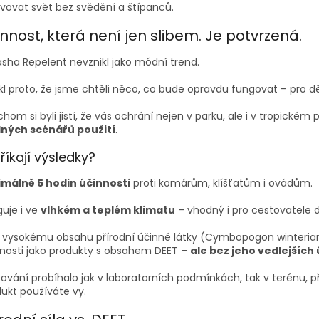
vovat svět bez svědění a štípanců.
nnost, která není jen slibem. Je potvrzená.
sha Repelent nevznikl jako módní trend.
kl proto, že jsme chtěli něco, co bude opravdu fungovat – pro 
hom si byli jistí, že vás ochrání nejen v parku, ale i v tropickém 
lných scénářů použití
.
říkají výsledky?
imálně 5 hodin účinnosti
proti komárům, klíšťatům i ovádům.
uje i ve
vlhkém a teplém klimatu
– vhodný i pro cestovatele d
 vysokému obsahu přírodní účinné látky (Cymbopogon winterian
nosti jako produkty s obsahem DEET –
ale bez jeho vedlejších
ování probíhalo jak v laboratorních podmínkách, tak v terénu, p
ukt používáte vy.