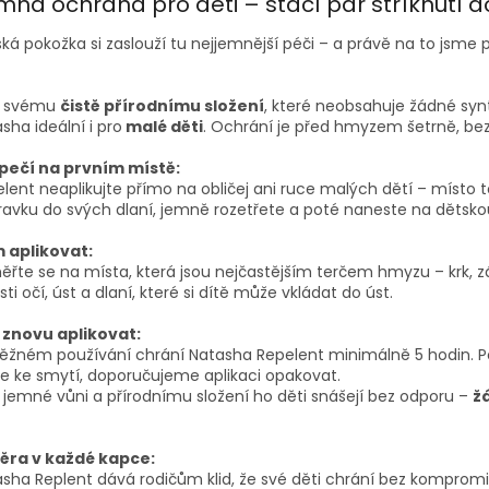
mná ochrana pro děti – stačí pár stříknutí d
ká pokožka si zaslouží tu nejjemnější péči – a právě na to jsme p
y svému
čistě přírodnímu složení
, které neobsahuje žádné synt
sha ideální i pro
malé děti
. Ochrání je před hmyzem šetrně, be
pečí na prvním místě:
lent neaplikujte přímo na obličej ani ruce malých dětí – místo 
ravku do svých dlaní, jemně rozetřete a poté naneste na dětsko
 aplikovat:
řte se na místa, která jsou nejčastějším terčem hmyzu – krk, záp
sti očí, úst a dlaní, které si dítě může vkládat do úst.
 znovu aplikovat:
běžném používání chrání Natasha Repelent minimálně 5 hodin. Po
e ke smytí, doporučujeme aplikaci opakovat.
 jemné vůni a přírodnímu složení ho děti snášejí bez odporu –
ž
ěra v každé kapce:
sha Replent dává rodičům klid, že své děti chrání bez komprom