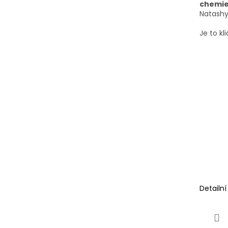
chemie
Natashy
Je to kl
Detailn