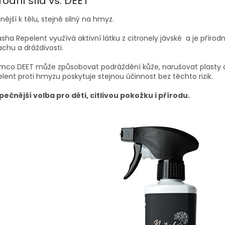
rodní síla vs. DEET
ější k tělu, stejně silný na hmyz.
sha Repelent využívá aktivní látku z citronely jávské a je příro
chu a dráždivosti.
mco DEET může způsobovat podráždění kůže, narušovat plasty a
lent proti hmyzu poskytuje stejnou účinnost bez těchto rizik.
pečnější volba pro děti, citlivou pokožku i přírodu.