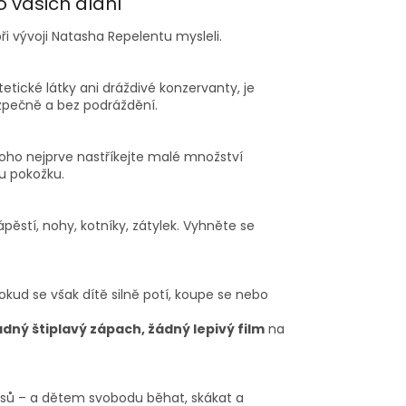
o vašich dlaní
ři vývoji Natasha Repelentu mysleli.
etické látky ani dráždivé konzervanty, je
zpečně a bez podráždění.
toho nejprve nastříkejte malé množství
u pokožku.
ěstí, nohy, kotníky, zátylek. Vyhněte se
kud se však dítě silně potí, koupe se nebo
ádný štiplavý zápach, žádný lepivý film
na
isů – a dětem svobodu běhat, skákat a