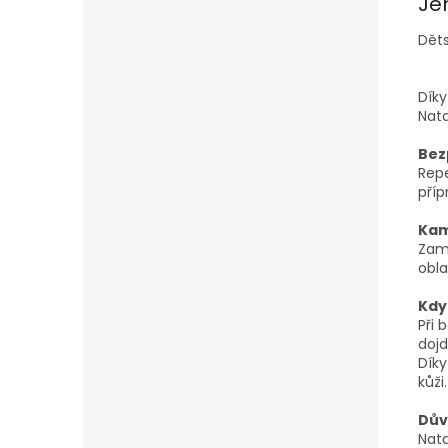
Je
Děts
Dík
Nata
Bez
Repe
příp
Kam
Zamě
obla
Kdy
Při 
dojd
Díky
kůži.
Dův
Nata