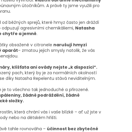
únavným útočníkům. A právě ty jsme využili pro
hranu.
l od běžných sprejů, které hmyz často jen dráždí
 odpuzují agresivními chemikáliemi,
Natasha
e chytře a jemně
.
látky obsažené v citronele
narušují hmyzí
ý aparát
– zmatou jejich smysly natolik, že vás
nenajdou.
áry, klíšťata ani ovády nejste „k dispozici“.
ozený pach, který by je za normálních okolností
, se díky Natasha Repelentu stává neviditelným.
m je to všechno tak jednoduché a přirozené.
spáleniny, žádné podráždění, žádné
cké složky.
 rostlin, která chrání vás i vaše blízké – ať už jste v
vody nebo na dětském hřišti.
rávě tahle rovnováha –
účinnost bez zbytečné