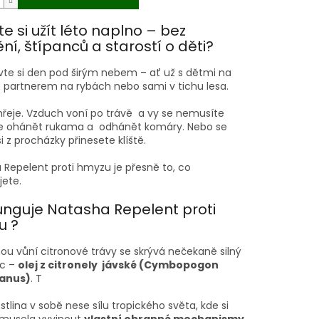
e si užít léto naplno – bez
ní, štípanců a starostí o děti?
vte si den pod širým nebem – ať už s dětmi na
 s partnerem na rybách nebo sami v tichu lesa.
hřeje. Vzduch voní po trávě a vy se nemusíte
e ohánět rukama a odhánět komáry. Nebo se
si z procházky přinesete klíště.
 Repelent proti hmyzu je přesně to, co
jete.
unguje Natasha Repelent proti
u ?
ou vůní citronové trávy se skrývá nečekaně silný
ec –
olej z citronely jávské (Cymbopogon
ianus)
. T
stlina v sobě nese sílu tropického světa, kde si
 musela vyvinout
vlastní obranné mechanismy