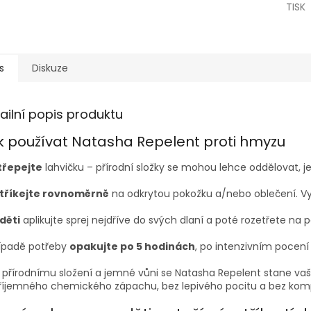
TISK
s
Diskuze
ailní popis produktu
k používat Natasha Repelent proti hmyzu
třepejte
lahvičku – přírodní složky se mohou lehce oddělovat, je
tříkejte rovnoměrně
na odkrytou pokožku a/nebo oblečení. Vy
děti
aplikujte sprej nejdříve do svých dlaní a poté rozetřete na 
řípadě potřeby
opakujte po 5 hodinách
, po intenzivním pocení
 přírodnímu složení a jemné vůni se Natasha Repelent stane vaš
říjemného chemického zápachu, bez lepivého pocitu a bez kom