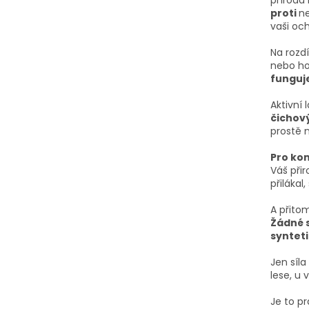
proti
ne
vaši oc
Na rozdí
nebo ho
funguj
Aktivní 
čichov
prostě 
Pro kom
Váš přir
přilákal
A přito
Žádné 
synteti
Jen síla
lese, u 
Je to p