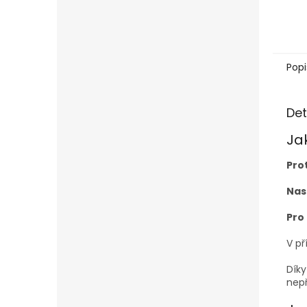
Popi
Det
Ja
Pro
Nas
Pro 
V p
Díky
nep