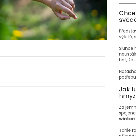
Chcet
svědě
Předsta
výletě,
Slunce 
neustál
bát, že 
Natasha
potřebu
Jak f
hmyz
Za jemn
spojen
winter
Tahle ro
příroda