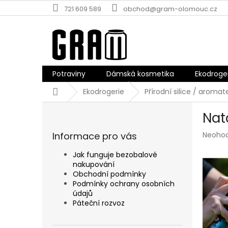
Přejít
721 609 589
obchod@gram-olomouc.cz
na
obsah
Potraviny
Dámská kosmetika
Ekodroge
Domů
Ekodrogerie
Přírodní silice / aromat
P
Nat
o
s
Průmě
Informace pro vás
Neoho
t
hodnoc
r
produk
Jak funguje bezobalové
a
je
nakupování
n
0,0
Obchodní podmínky
z
n
Podmínky ochrany osobních
5
údajů
í
hvězdič
Páteční rozvoz
p
a