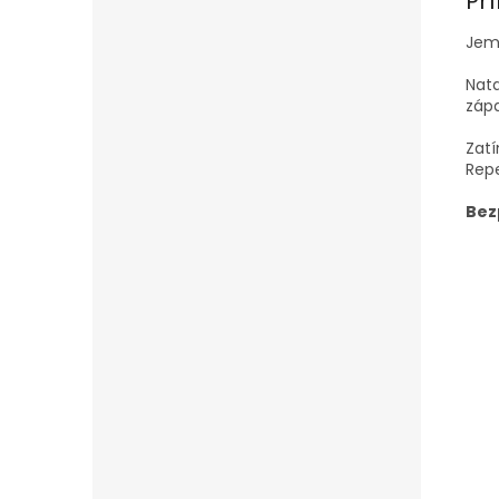
Pří
Jemn
Nata
zápa
Zatí
Repe
Bez