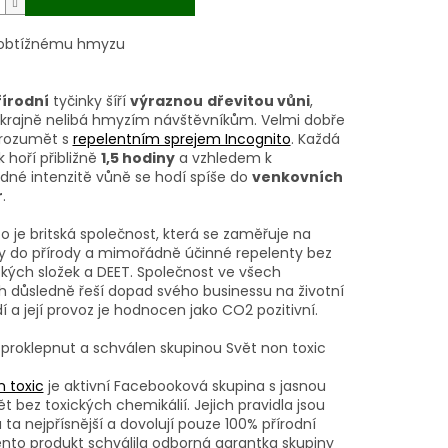
 obtížnému hmyzu
řírodní
tyčinky šíří
výraznou
dřevitou vůni
,
e krajně nelibá hmyzím návštěvníkům. Velmi dobře
 rozumět s
repelentním sprejem Incognito
. Každá
k hoří přibližně
1,5 hodiny
a vzhledem k
né intenzitě vůně se hodí spíše do
venkovních
r
.
o je britská společnost, která se zaměřuje na
y do přírody a mimořádně účinné repelenty bez
ckých složek a DEET. Společnost ve všech
 důsledně řeší dopad svého businessu na životní
í a její provoz je hodnocen jako CO2 pozitivní.
 proklepnut a schválen skupinou Svět non toxic
n toxic
je aktivní Facebooková skupina s jasnou
vět bez toxických chemikálií. Jejich pravidla jsou
ta nejpřísnější a dovolují pouze 100% přírodní
Tento produkt schválila odborná garantka skupiny