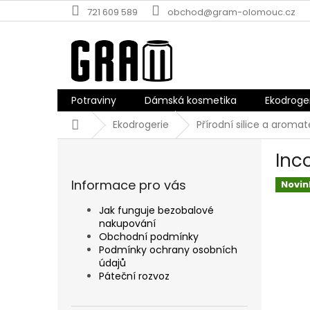
Přejít
721 609 589
obchod@gram-olomouc.cz
na
obsah
Potraviny
Dámská kosmetika
Ekodroge
Domů
Ekodrogerie
Přírodní silice a aromat
P
Inc
o
s
Informace pro vás
Novin
t
r
Jak funguje bezobalové
a
nakupování
n
Obchodní podmínky
n
Podmínky ochrany osobních
údajů
í
Páteční rozvoz
p
a