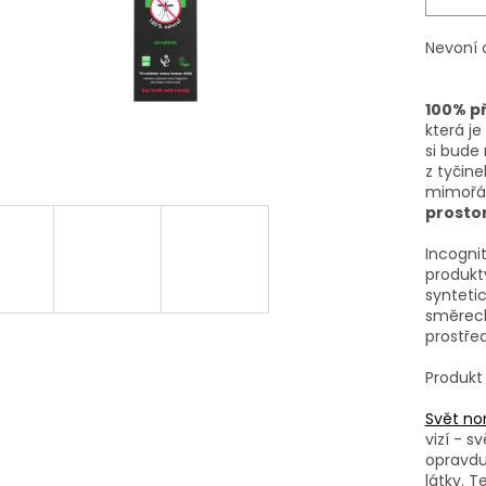
Nevoní
100% p
která j
si bude
z tyčine
mimořád
prosto
Incognit
produkt
synteti
směrech
prostřed
Produkt
Svět no
vizí - s
opravdu 
látky. 