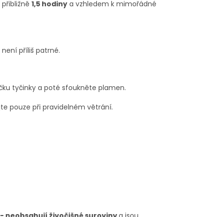
 přibližně
1,5 hodiny
a vzhledem k mimořádné
ení příliš patrné.
čku tyčinky a poté sfoukněte plamen.
te pouze při pravidelném větrání.
- neobsahují živočišné suroviny
a jsou