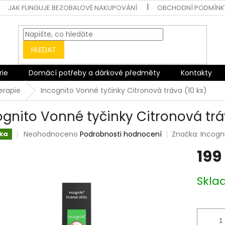
JAK FUNGUJE BEZOBALOVÉ NAKUPOVÁNÍ
OBCHODNÍ PODMÍNK
HLEDAT
rie
Domácí potřeby a dárkové předměty
Kontakty
erapie
Incognito Vonné tyčinky Citronová tráva (10 ks)
ognito Vonné tyčinky Citronová trá
Průměrné
Neohodnoceno
Podrobnosti hodnocení
Značka:
Incogn
ka
hodnocení
199
produktu
je
0,0
Měrná
Skl
z
cena:
5
hvězdiček.