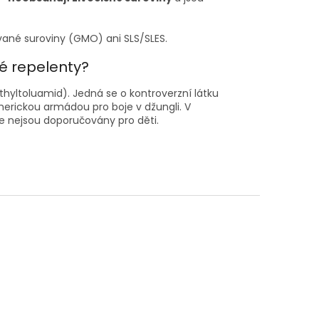
ané suroviny (GMO) ani SLS/SLES.
né repelenty?
thyltoluamid). Jedná se o kontroverzní látku
merickou armádou pro boje v džungli. V
e nejsou doporučovány pro děti.