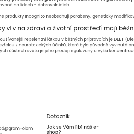
ované na lidech - dobrovolnících.
é produkty Incognito neobsahují parabeny, geneticky modifikov
ý vliv na zdraví a životní prostředí mají běž
oužívanější repelentní látkou v běžných přípravcích je DEET (Die
zřelou z neurotoxických účinků, která byla původně vyvinutá a
ých částech světa je jeho prodej regulovaný a vyšší koncentrac
Dotazník
Jak se Vám líbí náš e-
od
@
gram-olom
shop?
z