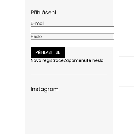
n
e
Přihlášení
l
E-mail
Heslo
PŘIHLÁSIT SE
Nová registrace
Zapomenuté heslo
Instagram