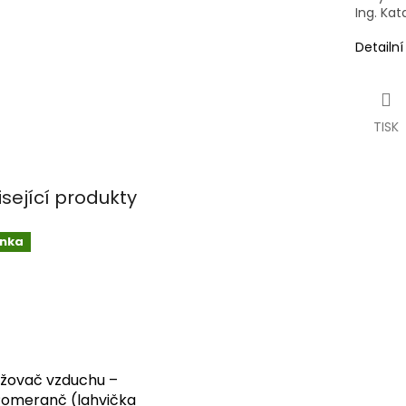
Ing. Kat
Detailn
TISK
isející produkty
inka
žovač vzduchu –
Pomeranč (lahvička