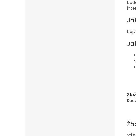
bud
inte
Ja
Nejv
Jak
Slo
Kauč
Žá
Vše