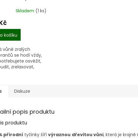
ml)
Skladem
(1 ks)
 Kč
o košíku
á vůně zralých
ančů se hodí vždy,
potřebujete osvěžit,
udit, zrelaxovat,
ě si do života vnést
u slunce. Ať je to
 v práci, ve škole
.
s
Diskuze
ailní popis produktu
is produktu
% přírodní
tyčinky šíří
výraznou
dřevitou vůni
, která je kraj