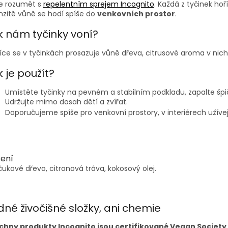
e rozumět s
repelentním sprejem Incognito
. Každá z tyčinek hoří
nzitě vůně se hodí spíše do
venkovních prostor
.
k nám tyčinky voní?
íce se v tyčinkách prosazuje vůně dřeva, citrusové aroma v nich n
 je použít?
Umístěte tyčinky na pevném a stabilním podkladu, zapalte špi
Udržujte mimo dosah dětí a zvířat.
Doporučujeme spíše pro venkovní prostory, v interiérech užívej
žení
ukové dřevo, citronová tráva, kokosový olej.
dné živočišné složky, ani chemie
chny produkty Incognito jsou certifikované Vegan Society 