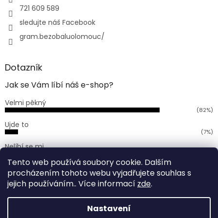
721 609 589
sledujte náš Facebook
gram.bezobaluolomouc/
Dotazník
Jak se Vám líbí náš e-shop?
Velmi pěkný
(82%)
Ujde to
(7%)
Nelíbí se mi
(11%)
Tento web používá soubory cookie. Dalším
Počet hlasů:
168
procházením tohoto webu vyjadřujete souhlas s
jejich používáním.. Více informací
zde
.
Vytvořil Shoptet
Nastavení