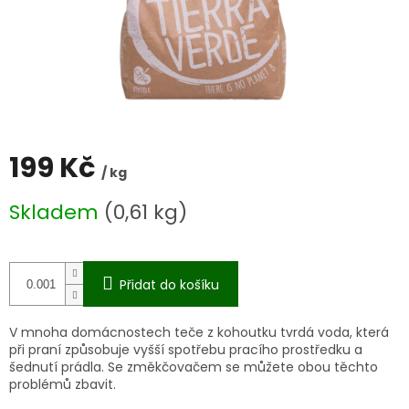
199 Kč
/ kg
Měrná
Skladem
(0,61 kg)
cena:
Přidat do košíku
V mnoha domácnostech teče z kohoutku tvrdá voda, která
při praní způsobuje vyšší spotřebu pracího prostředku a
šednutí prádla. Se změkčovačem se můžete obou těchto
problémů zbavit.