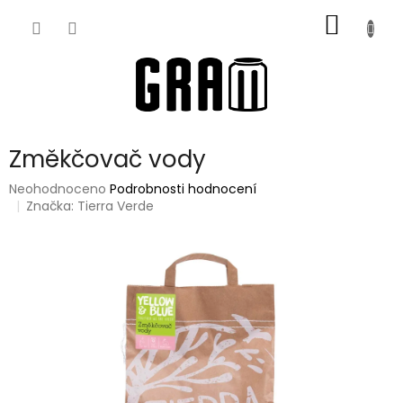
Přejít
NÁKUP
na
obsah
KOŠÍK
Změkčovač vody
Průměrné
Neohodnoceno
Podrobnosti hodnocení
hodnocení
Značka:
Tierra Verde
produktu
je
0,0
z
5
hvězdiček.