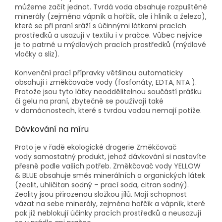
můžeme začít jednat. Tvrdá voda obsahuje rozpuštěné
minerály (zejména vápník a hořčík, ale i hliník a železo),
které se při praní sráží s účinnými látkami pracích
prostředků a usazují v textilu i v pračce. Vůbec nejvíce
je to patrné u mýdlových pracích prostředků (mýdlové
vločky a sliz).
Konvenční prací přípravky většinou automaticky
obsahují i změkčovače vody (fosfonáty, EDTA, NTA ).
Protože jsou tyto látky neoddělitelnou součástí prášku
či gelu na praní, zbytečně se používají také
v domácnostech, které s tvrdou vodou nemají potíže.
Dávkování na míru
Proto je v řadě ekologické drogerie Změkčovač
vody samostatný produkt, jehož dávkování si nastavíte
přesně podle vašich potřeb. Změkčovač vody YELLOW
& BLUE obsahuje směs minerálních a organických látek
(zeolit, uhličitan sodný – prací soda, citran sodný).
Zeolity jsou přirozenou složkou jílů. Mají schopnost
vázat na sebe minerály, zejména hořčík a vápník, které
pak již neblokují účinky pracích prostředků a neusazují