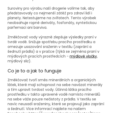
Suroviny pro výrobu naší drogerie volíme tak, aby
představovaly co nejmenší zátěž pro zdraví lidí i
planety. Netestujeme na zvířatech. Tento výrobek
neobsahuje ropné deriváty, fosfonáty, syntetickou
parfemaci ani barviva.
Změkčovač vody výrazně zlepšuje výsledky praní v
tvrdé vodě. Snižuje spotřebu pracího prostředku a
omezuje usazování sraženin v textilu (zaprání a
šednutí prádla) a v pračce (týká se zejména praní v
mýdlových pracích prostředcích -
mýdlové vločky
,
mýdlový sliz).
Co je to a jak to funguje
Změkčovač tvoří směs minerálních a organických
látek, které mají schopnost na sebe navázat minerály
a tím upravit tvrdost vody. Účinná látka pracího
prostředku v takto upravené vodě namísto minerálů
na sebe váže pouze nečistoty z prádla. V textilu se
navíc neusadí sraženiny, které se projevují jako zaprání
a šednutí. Více infomrací najdete na našem