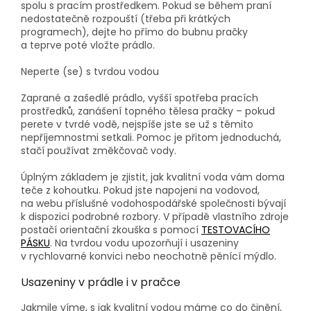
spolu s pracím prostředkem. Pokud se během praní
nedostatečně rozpouští (třeba při krátkých
programech), dejte ho přímo do bubnu pračky
a teprve poté vložte prádlo.
Neperte (se) s tvrdou vodou
Zaprané a zašedlé prádlo, vyšší spotřeba pracích
prostředků, zanášení topného tělesa pračky – pokud
perete v tvrdé vodě, nejspíše jste se už s těmito
nepříjemnostmi setkali. Pomoc je přitom jednoduchá,
stačí používat změkčovač vody.
Úplným základem je zjistit, jak kvalitní voda vám doma
teče z kohoutku. Pokud jste napojeni na vodovod,
na webu příslušné vodohospodářské společnosti bývají
k dispozici podrobné rozbory. V případě vlastního zdroje
postačí orientační zkouška s pomocí
TESTOVACÍHO
PÁSKU
. Na tvrdou vodu upozorňují i usazeniny
v rychlovarné konvici nebo neochotně pěnící mýdlo.
Usazeniny v prádle i v pračce
Jakmile víme, s jak kvalitní vodou máme co do činění,