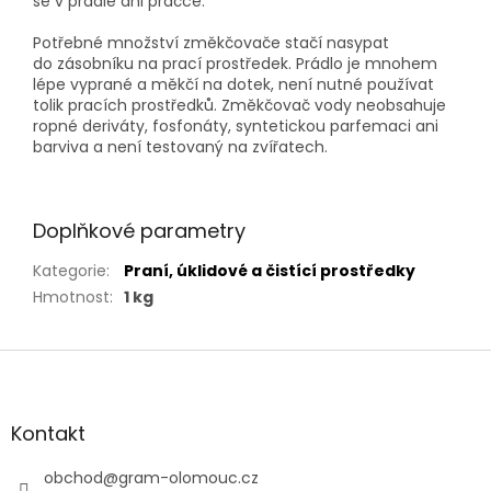
se v prádle ani pračce.
Potřebné množství změkčovače stačí nasypat
do zásobníku na prací prostředek. Prádlo je mnohem
lépe vyprané a měkčí na dotek, není nutné používat
tolik pracích prostředků. Změkčovač vody neobsahuje
ropné deriváty, fosfonáty, syntetickou parfemaci ani
barviva a není testovaný na zvířatech.
Doplňkové parametry
Kategorie
:
Praní, úklidové a čistící prostředky
Hmotnost
:
1 kg
Z
á
p
a
Kontakt
t
í
obchod
@
gram-olomouc.cz