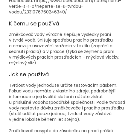
Facebooku:
https://www.facebook.com/notes/tierra-
verde-s-r-o/neperte-se-s-tvrdou-
vodou/2331076760246340/
K čemu se používá
Změkčovač vody výrazně zlepšuje výsledky praní
v tvrdé vodě. Snižuje spotřebu pracího prostředku
a omezuje usazování sraženin v textilu (zaprání a
šednutí prádla) a v pračce (týká se zejména praní
v mýdlových pracích prostředcích -
mýdlové vločky
,
mýdlový sliz).
Jak se používá
Tvrdost vody jednoduše určíte
testovacím páskem
.
Pokud vodu nemáte z vlastního zdroje, podrobnější
informace o její kvalitě složení můžete získat
u příslušné vodohospodářské společnosti. Podle tvrdosti
vody nastavte dávku změkčovače i pracího prostředku
(stačí udělat pouze jednou, tvrdost vody zůstává
v jedné lokalitě během let stejná).
Změkčovač nasypte do zásobníku na prací prášek