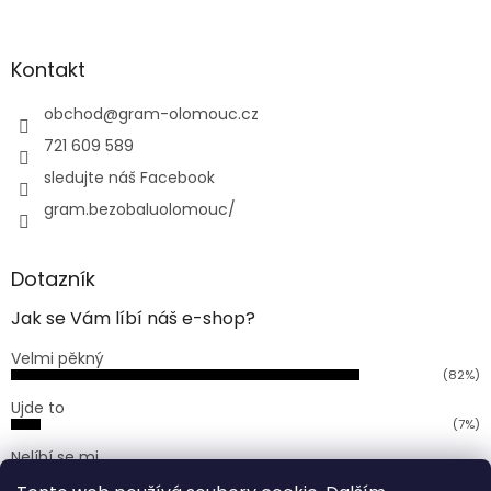
á
p
a
Kontakt
t
í
obchod
@
gram-olomouc.cz
721 609 589
sledujte náš Facebook
gram.bezobaluolomouc/
Dotazník
Jak se Vám líbí náš e-shop?
Velmi pěkný
(82%)
Ujde to
(7%)
Nelíbí se mi
(11%)