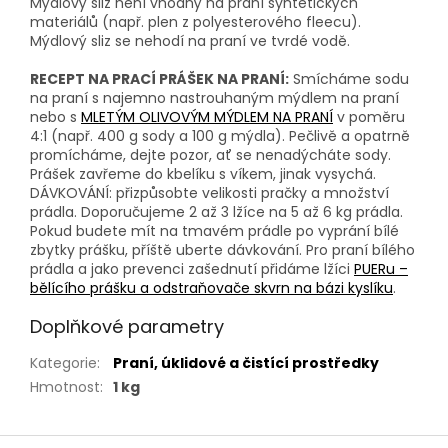
Mýdlový sliz není vhodný na praní syntetických
materiálů (např. plen z polyesterového fleecu).
Mýdlový sliz se nehodí na praní ve tvrdé vodě.
RECEPT NA PRACÍ PRÁŠEK NA PRANÍ:
Smícháme sodu
na praní s najemno nastrouhaným mýdlem na praní
nebo s
MLETÝM OLIVOVÝM MÝDLEM NA PRANÍ
v poměru
4:1 (např. 400 g sody a 100 g mýdla). Pečlivě a opatrně
promícháme, dejte pozor, ať se nenadýcháte sody.
Prášek zavřeme do kbelíku s víkem, jinak vysychá.
DÁVKOVÁNÍ: přizpůsobte velikosti pračky a množství
prádla. Doporučujeme 2 až 3 lžíce na 5 až 6 kg prádla.
Pokud budete mít na tmavém prádle po vyprání bílé
zbytky prášku, příště uberte dávkování. Pro praní bílého
prádla a jako prevenci zašednutí přidáme lžíci
PUERu –
bělícího prášku a odstraňovače skvrn na bázi kyslíku
.
Doplňkové parametry
Kategorie
:
Praní, úklidové a čistící prostředky
Hmotnost
:
1 kg
Z