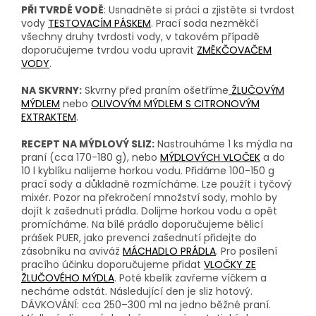
PŘI TVRDÉ VODĚ
: Usnadněte si práci a zjistěte si tvrdost
vody
TESTOVACÍM PÁSKEM
. Prací soda nezměkčí
všechny druhy tvrdosti vody, v takovém případě
doporučujeme tvrdou vodu upravit
ZMĚKČOVAČEM
VODY
.
NA SKVRNY:
Skvrny před praním ošetříme
ŽLUČOVÝM
MÝDLEM
nebo
OLIVOVÝM MÝDLEM S CITRONOVÝM
EXTRAKTEM
.
RECEPT NA MÝDLOVÝ SLIZ:
Nastrouháme 1 ks mýdla na
praní (cca 170-180 g), nebo
MÝDLOVÝCH VLOČEK
a do
10 l kyblíku nalijeme horkou vodu. Přidáme 100-150 g
prací sody a důkladně rozmícháme. Lze použít i tyčový
mixér. Pozor na překročení množství sody, mohlo by
dojít k zašednutí prádla. Dolijme horkou vodu a opět
promícháme. Na bílé prádlo doporučujeme bělicí
prášek PUER, jako prevenci zašednutí přidejte do
zásobníku na aviváž
MÁCHADLO PRÁDLA
. Pro posílení
pracího účinku doporučujeme přidat
VLOČKY ZE
ŽLUČOVÉHO MÝDLA
. Poté kbelík zavřeme víčkem a
necháme odstát. Následující den je sliz hotový.
DÁVKOVÁNÍ: cca 250–300 ml na jedno běžné praní.