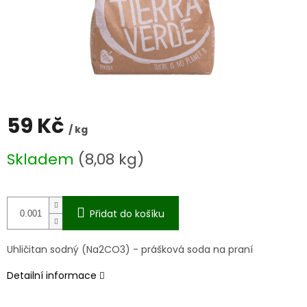
59 Kč
/ kg
Měrná
Skladem
(8,08 kg)
cena:
Přidat do košíku
Uhličitan sodný (Na2CO3) - prášková soda na praní
Detailní informace