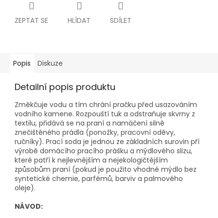
ZEPTAT SE
HLÍDAT
SDÍLET
Popis
Diskuze
Detailní popis produktu
Změkčuje vodu a tím chrání pračku před usazováním
vodního kamene. Rozpouští tuk a odstraňuje skvrny z
textilu, přidává se na praní a namáčení silně
znečištěného prádla (ponožky, pracovní oděvy,
ručníky). Prací soda je jednou ze základních surovin pří
výrobě domácího pracího prášku a mýdlového slizu,
které patří k nejlevnějším a nejekologičtějším
způsobům praní (pokud je použito vhodné mýdlo bez
syntetické chemie, parfémů, barviv a palmového
oleje).
NÁVOD: