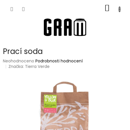
Přejít
NÁKUP
na
obsah
KOŠÍK
Prací soda
Průměrné
Neohodnoceno
Podrobnosti hodnocení
hodnocení
Značka:
Tierra Verde
produktu
je
0,0
z
5
hvězdiček.