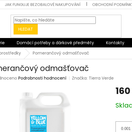
JAK FUNGUJE BEZOBALOVÉ NAKUPOVÁNÍ
OBCHODNÍ PODMÍNK
HLEDAT
rie
Domácí potřeby a dárkové předměty
Kontakty
 prostředky
Pomerančový odmašťovač
erančový odmašťovač
rné
dnoceno
Podrobnosti hodnocení
Značka:
Tierra Verde
ení
160
tu
Měrná
Skl
cena:
ek.