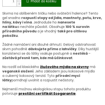
Přidat do košíku
Skvrna na oblíbeném tričku nebo sváteční halence? Tento
gel snadno
rozpustí stopy od jídla, mastnoty, potu, krve,
hlíny, kávy i vína
. Jednoduše ho
nanesete
na látku
a necháte působit. Obsahuje
100 % surovin
přírodního původu
a je vhodný
také pro citlivou
pokožku
.
Žádné namáčení ani dlouhé drhnutí. Gelový odstraňovač
skvrn pohodlně
dávkujete přímo z lahvičky
. Díky hustější
konzistenci se do látky vsakuje postupně a
nestéká
–
zůstává přesně tam, kde má účinkovat
.
Na rozdíl od klasického
žlučového mýdla na skvrny
má
veganské složení
. Jeho základem jsou kokosové mýdlo
a cukerný kokosový tenzid. Tyto
přírodní mycí
látky
pomáhají uvolnit a rozpustit nečistoty.
Nejmenší možnou ekologickou stopu tohoto produktu
potvrzuje
prestižní certifikát Ecogarantie
.