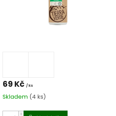
69 Kč
/ ks
Měrná
Skladem
(4 ks)
cena: