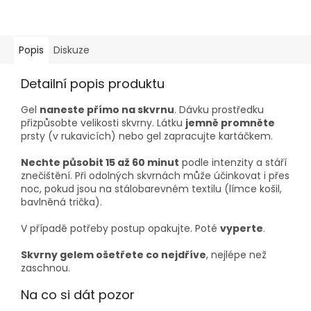
Popis
Diskuze
Detailní popis produktu
Gel
naneste přímo na skvrnu
. Dávku prostředku
přizpůsobte velikosti skvrny. Látku
jemně promněte
prsty (v rukavicích) nebo gel zapracujte kartáčkem.
Nechte působit 15 až 60 minut
podle intenzity a stáří
znečištění. Při odolných skvrnách může účinkovat i přes
noc, pokud jsou na stálobarevném textilu (límce košil,
bavlněná trička).
V případě potřeby postup opakujte. Poté
vyperte
.
Skvrny gelem ošetřete co nejdříve
, nejlépe než
zaschnou.
Na co si dát pozor