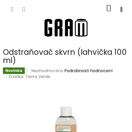
Přejít
NÁKUP
na
obsah
KOŠÍK
Odstraňovač skvrn (lahvička 100
ml)
Průměrné
Neohodnoceno
Podrobnosti hodnocení
Novinka
hodnocení
Značka:
Tierra Verde
produktu
je
0,0
z
5
hvězdiček.