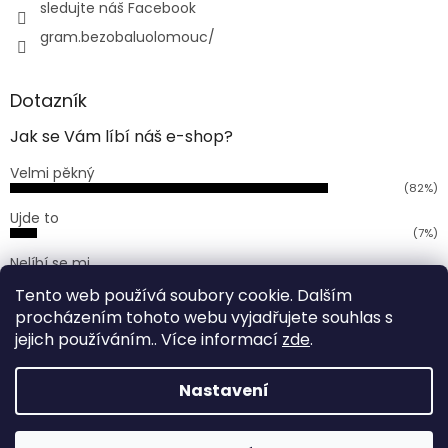
sledujte náš Facebook
gram.bezobaluolomouc/
Dotazník
Jak se Vám líbí náš e-shop?
Velmi pěkný
(82%)
Ujde to
(7%)
Nelíbí se mi
(11%)
Tento web používá soubory cookie. Dalším
Počet hlasů:
168
procházením tohoto webu vyjadřujete souhlas s
jejich používáním.. Více informací
zde
.
Vytvořil Shoptet
Nastavení
Vážení zákazníci, od 29.6. (pondělí) do 6. 7. (pondělí) bude
naše prodejna uzavřena z důvodu dovolené. Veškeré
Copyright 2026
GRAM bezobalový obchod Olomouc
.