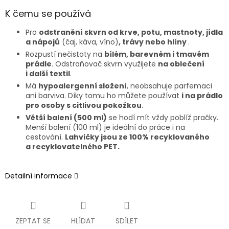
K čemu se používá
Pro
odstranění skvrn od krve, potu, mastnoty, jídla
a nápojů
(čaj, káva, víno)
, trávy nebo hlíny
.
Rozpustí nečistoty na
bílém, barevném i tmavém
prádle
. Odstraňovač skvrn využijete
na oblečení
i další textil
.
Má
hypoalergenní složení
, neobsahuje parfemaci
ani barviva. Díky tomu ho můžete používat
i na prádlo
pro osoby s citlivou pokožkou
.
Větší balení (500 ml)
se hodí mít vždy poblíž pračky.
Menší balení (100 ml) je ideální do práce i na
cestování.
Lahvičky jsou ze 100% recyklovaného
a recyklovatelného PET.
Detailní informace
ZEPTAT SE
HLÍDAT
SDÍLET