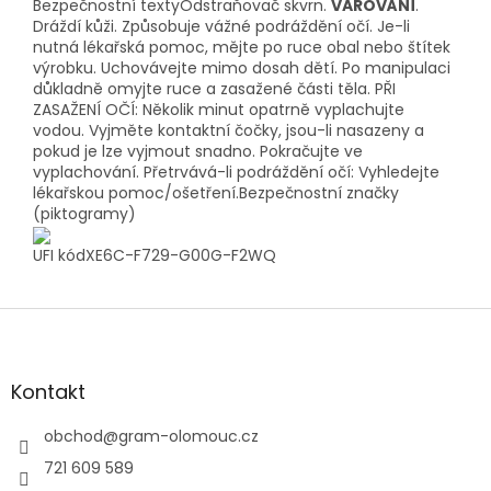
Bezpečnostní textyOdstraňovač skvrn.
VAROVÁNÍ
.
Dráždí kůži. Způsobuje vážné podráždění očí. Je-li
nutná lékařská pomoc, mějte po ruce obal nebo štítek
výrobku. Uchovávejte mimo dosah dětí. Po manipulaci
důkladně omyjte ruce a zasažené části těla. PŘI
ZASAŽENÍ OČÍ: Několik minut opatrně vyplachujte
vodou. Vyjměte kontaktní čočky, jsou-li nasazeny a
pokud je lze vyjmout snadno. Pokračujte ve
vyplachování. Přetrvává-li podráždění očí: Vyhledejte
lékařskou pomoc/ošetření.Bezpečnostní značky
(piktogramy)
UFI kódXE6C-F729-G00G-F2WQ
Z
á
p
a
Kontakt
t
í
obchod
@
gram-olomouc.cz
721 609 589