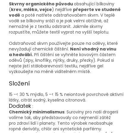
Skvrny organick
ého původu
obsahující bílkoviny
(
krev, mléko, vejce
) nejdříve
přeperte ve studené
vodě
a poté natřete odstraňovačem skvrn. V teplé
vodě se bílkoviny sráží a je pak velmi obtížné, až
nemožné je z textilu odstranit. Jakmile skvrny
rozpustíte, můžete textil vyprat na vyšší teplotu.
Odstraňovač skvrn používejte pouze na oděvy, které
nevyžadují chemické čištění.
Není vhodný na vlnu
a hedvábí.
Při čištění se vyhněte kovovým částem
oděvů (zipy, knoflíky, nýtky, druky, přezky). Pokud si
nejste jistí stálobarevností textilu, nejdříve gel
vyzkoušejte na méně viditelném místě.
Složení
15 -< 30 % mýdlo, 5 -< 15 % neiontové povrchově aktivní
látky, citrát sodný, kyselina citronová.
Dodatek
:
Chemický minimalismus
: Suroviny pro naši drogerii
volíme tak, aby představovaly co nejmenší zátěž
pro zdraví lidí i planety. Tento výrobek neobsahuje
ropné deriváty, chlór ani syntetické parfémy.