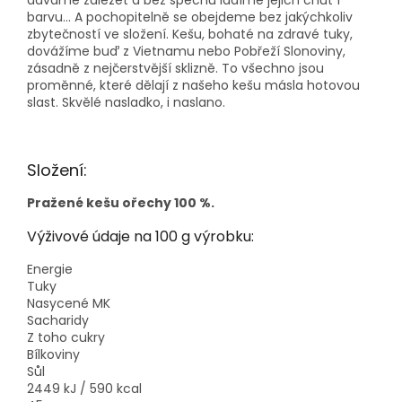
barvu… A pochopitelně se obejdeme bez jakýchkoliv
zbytečností ve složení. Kešu, bohaté na zdravé tuky,
dovážíme buď z Vietnamu nebo Pobřeží Slonoviny,
zásadně z nejčerstvější sklizně. To všechno jsou
proměnné, které dělají z našeho kešu másla hotovou
slast. Skvělé nasladko, i naslano.
Složení:
Pražené kešu ořechy 100 %.
Výživové údaje na 100 g výrobku:
Energie
Tuky
Nasycené MK
Sacharidy
Z toho cukry
Bílkoviny
Sůl
2449 kJ / 590 kcal