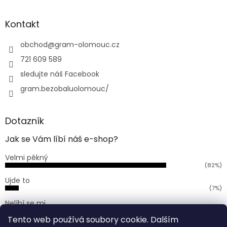
á
p
a
Kontakt
t
í
obchod
@
gram-olomouc.cz
721 609 589
sledujte náš Facebook
gram.bezobaluolomouc/
Dotazník
Jak se Vám líbí náš e-shop?
Velmi pěkný
(82%)
Ujde to
(7%)
Nelíbí se mi
(11%)
Tento web používá soubory cookie. Dalším
Počet hlasů:
168