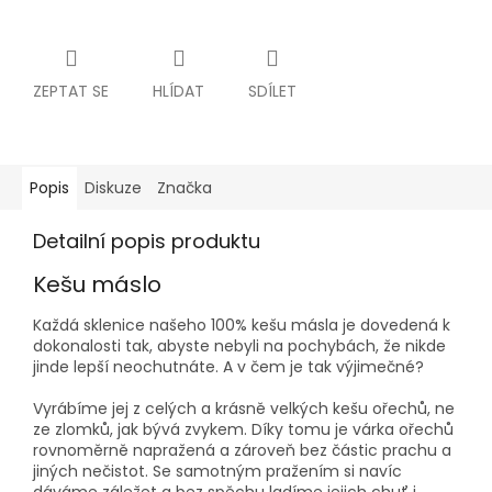
ZEPTAT SE
HLÍDAT
SDÍLET
Popis
Diskuze
Značka
Detailní popis produktu
Kešu máslo
Každá sklenice našeho 100% kešu másla je dovedená k
dokonalosti tak, abyste nebyli na pochybách, že nikde
jinde lepší neochutnáte. A v čem je tak výjimečné?
Vyrábíme jej z celých a krásně velkých kešu ořechů, ne
ze zlomků, jak bývá zvykem. Díky tomu je várka ořechů
rovnoměrně napražená a zároveň bez částic prachu a
jiných nečistot. Se samotným pražením si navíc
dáváme záležet a bez spěchu ladíme jejich chuť i