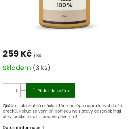
259 Kč
/ ks
Měrná
Skladem
(3 ks)
cena:
Přidat do košíku
Zjistěte, jak chutná máslo z těch nejlépe napražených kešu
ořechů. Pokud se vám při pohledu na zlatavý odstín sbíhají
sliny, počkejte, až si poprvé přivoníte!
Detailní informace