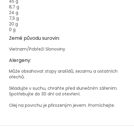
45 g
8,7 g
24 g
7,5 g
20 g
0 g
Země původu surovin:
Vietnam/Pobřeží Slonoviny
Alergeny:
Může obsahovat stopy arašídů, sezamu a ostatních
ořechů.
Skladujte v suchu, chraňte před slunečním zářením.
Spotřebujte do 30 dní od otevření.
Olej na povrchu je přirozeným jevem. Promíchejte.
Z