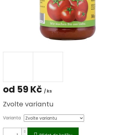
od
59 Kč
/ ks
Měrná
Zvolte variantu
cena:
Varianta