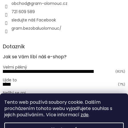
í
obchod
@
gram-olomouc.cz
721 609 589
sledujte náš Facebook
gram.bezobaluolomouc/
Dotazník
Jak se Vám líbí náš e-shop?
Velmi pěkný
(82%)
Ujde to
(7%)
Nelíbí se mi
(11%)
Tento web používá soubory cookie. Dalším
Počet hlasů:
168
procházením tohoto webu vyjadřujete souhlas s
jejich používáním.. Více informací
zde
.
Vytvořil Shoptet