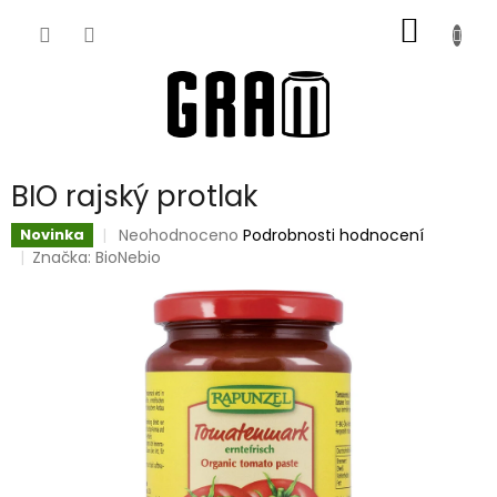
Přejít
NÁKUP
na
obsah
KOŠÍK
BIO rajský protlak
Průměrné
Neohodnoceno
Podrobnosti hodnocení
Novinka
hodnocení
Značka:
BioNebio
produktu
je
0,0
z
5
hvězdiček.