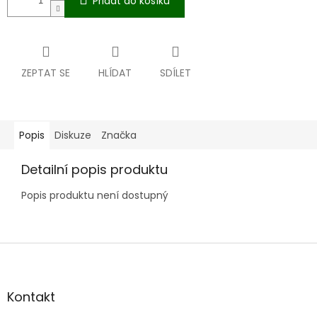
Přidat do košíku
ZEPTAT SE
HLÍDAT
SDÍLET
Popis
Diskuze
Značka
Detailní popis produktu
Popis produktu není dostupný
Z
á
p
a
Kontakt
t