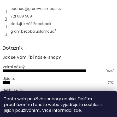
t
í
obchod
@
gram-olomouc.cz
721 609 589
sledujte náš Facebook
gram.bezobaluolomouc/
Dotazník
Jak se Vám líbí náš e-shop?
Velmi pěkný
(82%)
Ujde to
(7%)
Nelíbí se mi
(11%)
Tento web používá soubory cookie. Dalším
Počet hlasů:
168
procházením tohoto webu vyjadřujete souhlas s
jejich používáním.. Více informací
zde
.