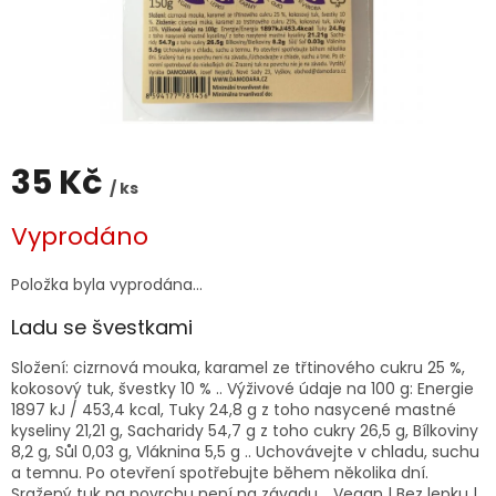
35 Kč
/ ks
Měrná
Vyprodáno
cena:
Položka byla vyprodána…
Ladu se švestkami
Složení:
cizrnová mouka, karamel ze třtinového cukru 25 %,
kokosový tuk, švestky 10 % .. Výživové údaje na 100 g: Energie
1897 kJ / 453,4 kcal, Tuky 24,8 g z toho nasycené mastné
kyseliny 21,21 g, Sacharidy 54,7 g z toho cukry 26,5 g, Bílkoviny
8,2 g, Sůl 0,03 g, Vláknina 5,5 g .. Uchovávejte v chladu, suchu
a temnu. Po otevření spotřebujte během několika dní.
Sražený tuk na povrchu není na závadu .. Vegan | Bez lepku |