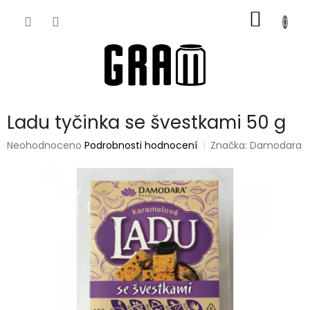
Přejít
NÁKUP
na
obsah
KOŠÍK
Ladu tyčinka se švestkami 50 g
Průměrné
Neohodnoceno
Podrobnosti hodnocení
Značka:
Damodara
hodnocení
produktu
je
0,0
z
5
hvězdiček.