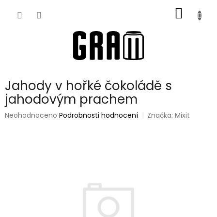
Přejít
NÁKUP
na
obsah
KOŠÍK
Jahody v hořké čokoládě s
jahodovým prachem
Průměrné
Neohodnoceno
Podrobnosti hodnocení
Značka:
Mixit
hodnocení
produktu
je
0,0
z
5
hvězdiček.