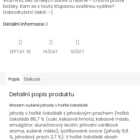
vitamínů, bez umělých barviv a hlavně – chutná prostě
božsky. Kam se s touto křupavou svačinou vydáte?
Dobrodružství čeká! :-)
Detailní informace
ZEPTAT SE
HLÍDAT
SDÍLET
Popis
Diskuze
Detailní popis produktu
Mrazem sušené jahody v hořké čokoládě
jahody v hořké čokoládě s jahodovým prachem (hořká
čokoláda 86,7 % (cukr, kakaová hmota, kakaové máslo,
emulgátor: slunečnicový lecitin; přírodní vanilkové
aroma, sušené
mléko
), lyofilizované ovoce (jahody 9,6
%, jahodový prach 3,7 %); V hořké čokoládě obsah