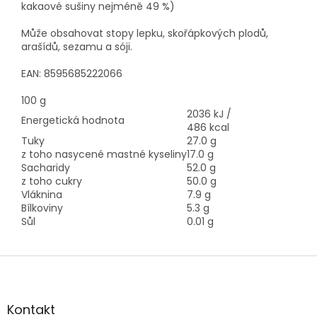
kakaové sušiny nejméně 49 %)
Může obsahovat stopy lepku, skořápkových plodů,
arašídů, sezamu a sóji.
EAN: 8595685222066
100 g
2036 kJ /
Energetická hodnota
486 kcal
Tuky
27.0 g
z toho nasycené mastné kyseliny
17.0 g
Sacharidy
52.0 g
z toho cukry
50.0 g
Vláknina
7.9 g
Bílkoviny
5.3 g
Sůl
0.01 g
Z
á
p
a
Kontakt