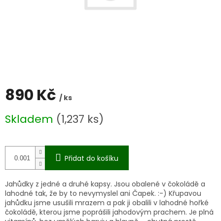
890 Kč
/ ks
Měrná
Skladem
(1,237 ks)
cena:
Přidat do košíku
Jahůdky z jedné a druhé kapsy. Jsou obalené v čokoládě a
lahodné tak, že by to nevymyslel ani Čapek. :-) Křupavou
jahůdku jsme usušili mrazem a pak ji obalili v lahodné hořké
čokoládě, kterou jsme poprášili jahodovým prachem. Je plná