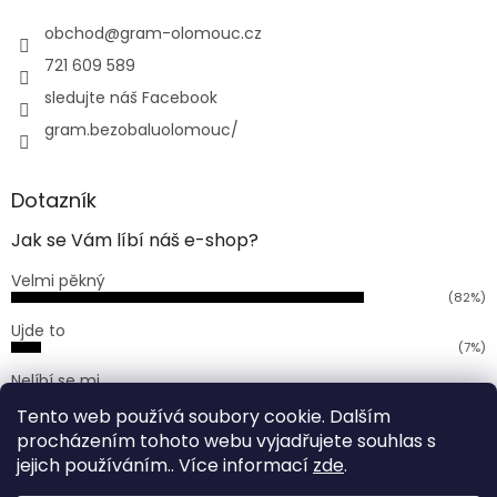
t
í
obchod
@
gram-olomouc.cz
721 609 589
sledujte náš Facebook
gram.bezobaluolomouc/
Dotazník
Jak se Vám líbí náš e-shop?
Velmi pěkný
(82%)
Ujde to
(7%)
Nelíbí se mi
(11%)
Tento web používá soubory cookie. Dalším
Počet hlasů:
168
procházením tohoto webu vyjadřujete souhlas s
jejich používáním.. Více informací
zde
.