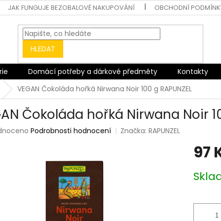
JAK FUNGUJE BEZOBALOVÉ NAKUPOVÁNÍ
OBCHODNÍ PODMÍNK
HLEDAT
rie
Domácí potřeby a dárkové předměty
Kontakty
VEGAN Čokoláda hořká Nirwana Noir 100 g RAPUNZEL
AN Čokoláda hořká Nirwana Noir 1
rné
dnoceno
Podrobnosti hodnocení
Značka:
RAPUNZEL
ení
97 
tu
Měrná
Skl
cena:
ek.