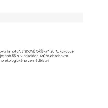
kaová hmota*, LÍSKOVÉ OŘÍŠKY* 20 %, kakaové
nejméně 55 % v čokoládě. Může obsahovat
ého ekologického zemědělství