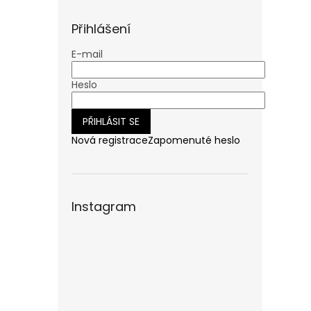
n
e
Přihlášení
l
E-mail
Heslo
PŘIHLÁSIT SE
Nová registrace
Zapomenuté heslo
Instagram