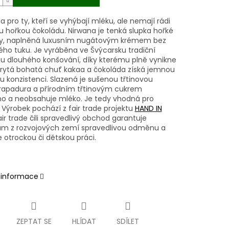
 pro ty, kteří se vyhýbají mléku, ale nemají rádi
u hořkou čokoládu. Nirwana je tenká slupka hořké
y, naplněná luxusním nugátovým krémem bez
ho tuku. Je vyráběna ve Švýcarsku tradiční
 dlouhého konšování, díky kterému plně vynikne
krytá bohatá chuť kakaa a čokoláda získá jemnou
u konzistenci. Slazená je sušenou třtinovou
rapadura a přírodním třtinovým cukrem
lino a neobsahuje mléko. Je tedy vhodná pro
 Výrobek pochází z fair trade projektu
HAND IN
Fair trade čili spravedlivý obchod garantuje
m z rozvojových zemí spravedlivou odměnu a
 otrockou či dětskou práci.
í informace
ZEPTAT SE
HLÍDAT
SDÍLET