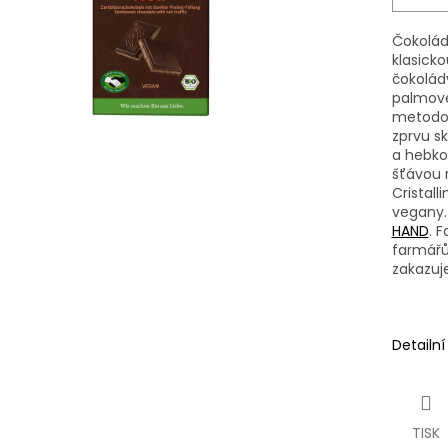
Čokoláda
klasicko
čokolád
palmové
metodou
zprvu s
a hebko
šťávou 
Cristal
vegany.
HAND
. 
farmářů
zakazuje
Detailn
TISK