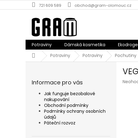
Přejít
721 609 589
obchod@gram-olomouc.cz
na
obsah
Potraviny
Dámská kosmetika
Ekodroge
Domů
Potraviny
Potraviny
Pochutiny
P
VEG
o
s
Průmě
Informace pro vás
Neoho
t
hodnoc
r
produk
Jak funguje bezobalové
a
je
nakupování
n
0,0
Obchodní podmínky
z
n
Podmínky ochrany osobních
5
údajů
í
hvězdič
Páteční rozvoz
p
a