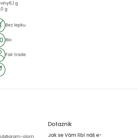
oviny
6,1 g
,0 g
Bez lepku
Bio
Fair trade
Dotazník
Jak se Vám líbí náš e-
od
@
gram-olom