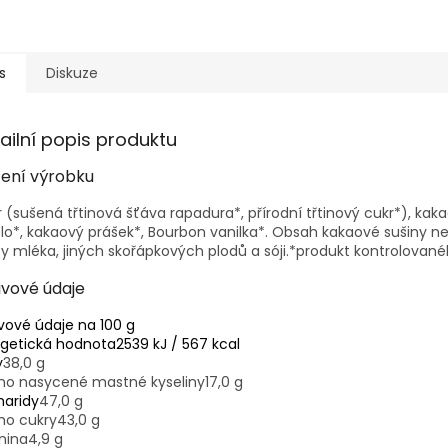
s
Diskuze
ailní popis produktu
žení výrobku
 (sušená třtinová šťáva rapadura*, přírodní třtinový cukr*), ka
o*, kakaový prášek*, Bourbon vanilka*. Obsah kakaové sušiny 
y mléka, jiných skořápkových plodů a sóji.*produkt kontrolovan
ivové údaje
vové údaje na 100 g
rgetická hodnota
2539 kJ / 567 kcal
y
38,0 g
oho nasycené mastné kyseliny
17,0 g
haridy
47,0 g
ho cukry
43,0 g
nina
4,9 g