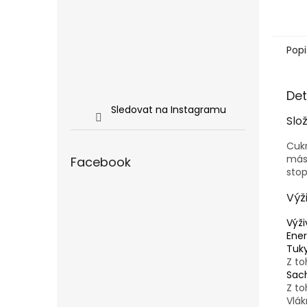
Popi
Det
Sledovat na Instagramu
Slo
Cukr
másl
Facebook
stop
Výž
Výži
Ene
Tuk
Z t
Sac
Z to
Vlák