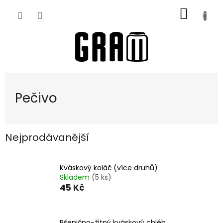
Přejít
NÁKUP
na
obsah
KOŠÍK
Pečivo
Nejprodávanější
Kváskový koláč (více druhů)
Skladem
(5 ks)
45 Kč
Pšenično-žitný kváskový chléb