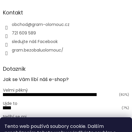
d
p
a
a
Kontakt
c
t
í
í
obchod
@
gram-olomouc.cz
p
r
721 609 589
v
sledujte náš Facebook
k
y
gram.bezobaluolomouc/
v
ý
p
Dotazník
i
s
Jak se Vám líbí náš e-shop?
u
Velmi pěkný
(82%)
Ujde to
(7%)
Nelíbí se mi
(11%)
Tento web používá soubory cookie. Dalším
Počet hlasů:
168