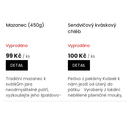
Mazanec (450g)
Sendvičový kváskový
chléb
Vyprodáno
Vyprodáno
99 Kč
100 Kč
/ ks
/ ks
DETAIL
DETAIL
Tradiční mazanec k
Pečivo z pekárny Kvásek k
svátkům jara
nám jezdí od úterý do
neodmyslitelně patří,
pátku. Vyrobený z lokální
vyzkoušejte jeho špaldovo-
nebělené pšeničné mouky,
pšeničnou variantu. Složení:
kvásku, másla, plnotučného
Špaldová mouka, panela,
mléka, filtrované vody,...
žitný kvas, voda, keltská sůl,
vejce,...