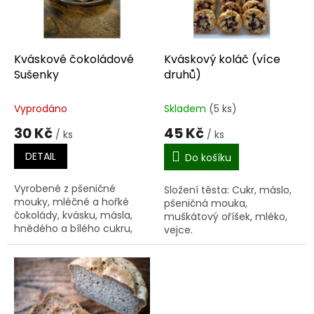
k
p
t
r
ů
o
d
Kváskové čokoládové
Kváskový koláč (více
u
Sušenky
druhů)
k
t
Vyprodáno
Skladem
(5 ks)
ů
30 Kč
45 Kč
/ ks
/ ks
DETAIL
Do košíku
Vyrobené z pšeničné
Složení těsta: Cukr, máslo,
mouky, mléčné a hořké
pšeničná mouka,
čokolády, kvásku, másla,
muškátový oříšek, mléko,
hnědého a bílého cukru,
vejce.
vajec, vanilkového extraktu,
soli, prášku do pečiva a
jedlé sody.