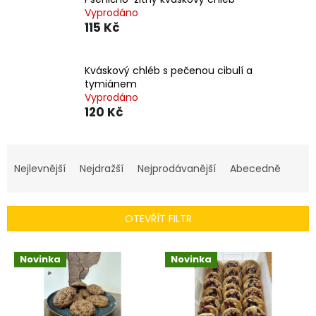
Vyprodáno
115 Kč
Kváskový chléb s pečenou cibulí a
tymiánem
Vyprodáno
120 Kč
Ř
a
Nejlevnější
Nejdražší
Nejprodávanější
Abecedně
z
e
n
OTEVŘÍT FILTR
í
p
V
r
Novinka
Novinka
ý
o
p
d
i
u
s