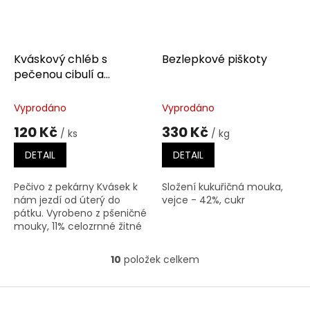
Kváskový chléb s
Bezlepkové piškoty
pečenou cibulí a
tymiánem
Vyprodáno
Vyprodáno
120 Kč
330 Kč
/ ks
/ kg
DETAIL
DETAIL
Pečivo z pekárny Kvásek k
Složení kukuřičná mouka,
nám jezdí od úterý do
vejce - 42%, cukr
pátku. Vyrobeno z pšeničné
mouky, 11% celozrnné žitné
mouky, kvásku, filtrované
vody, pečené cibule,
10
položek celkem
O
tymiánu a soli.
v
l
Z
á
á