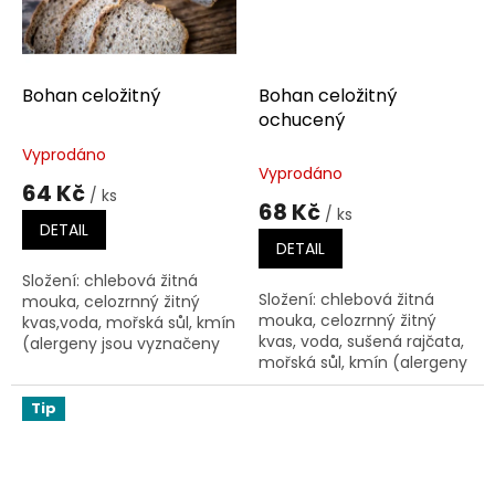
Bohan celožitný
Bohan celožitný
ochucený
Vyprodáno
Průměrné
Vyprodáno
hodnocení
64 Kč
/ ks
produktu
68 Kč
/ ks
je
DETAIL
5,0
DETAIL
z
Složení: chlebová žitná
5
Složení: chlebová žitná
mouka, celozrnný žitný
hvězdiček.
mouka, celozrnný žitný
kvas,voda, mořská sůl, kmín
kvas, voda, sušená rajčata,
(alergeny jsou vyznačeny
mořská sůl, kmín (alergeny
tučně) hmotnost: 500 g
jsou vyznačeny tučně)
hmotnost: 500 g
Tip