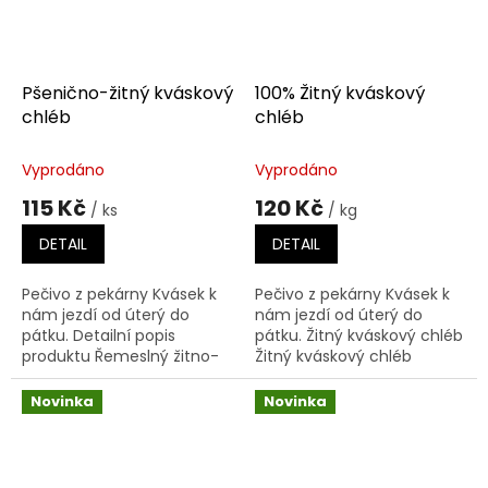
Pšenično-žitný kváskový
100% Žitný kváskový
chléb
chléb
Vyprodáno
Vyprodáno
115 Kč
120 Kč
/ ks
/ kg
DETAIL
DETAIL
Pečivo z pekárny Kvásek k
Pečivo z pekárny Kvásek k
nám jezdí od úterý do
nám jezdí od úterý do
pátku. Detailní popis
pátku. Žitný kváskový chléb
produktu Řemeslný žitno-
Žitný kváskový chléb
pšeničný chléb z lokální
vyrobený z hladké žitné
pšeničné a žitné mouky,
mouky, celozrnné žitné
Novinka
Novinka
kvásku, melasy, kmínu,...
mouky, žitného kvásku,...