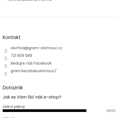
Z
á
p
a
Kontakt
t
í
obchod
@
gram-olomouc.cz
721 609 589
sledujte náš Facebook
gram.bezobaluolomouc/
Dotazník
Jak se Vám líbí náš e-shop?
Velmi pěkný
(82%)