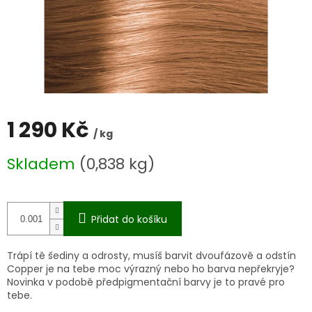
1 290 Kč
/ kg
Měrná
Skladem
(0,838 kg)
cena:
Přidat do košíku
Trápí tě šediny a odrosty, musíš barvit dvoufázově a odstín
Copper je na tebe moc výrazný nebo ho barva nepřekryje?
Novinka v podobě předpigmentační barvy je to pravé pro
tebe.