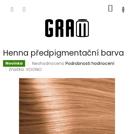
Přejít
NÁKUP
na
obsah
KOŠÍK
Henna předpigmentační barva
Průměrné
Neohodnoceno
Podrobnosti hodnocení
Novinka
hodnocení
Značka:
VOONO
produktu
je
0,0
z
5
hvězdiček.