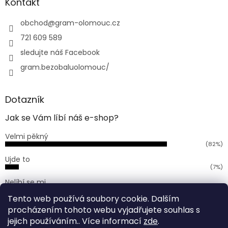
a
Kontakt
t
í
obchod
@
gram-olomouc.cz
721 609 589
sledujte náš Facebook
gram.bezobaluolomouc/
Dotazník
Jak se Vám líbí náš e-shop?
Velmi pěkný
(82%)
Ujde to
(7%)
Nelíbí se mi
(11%)
Tento web používá soubory cookie. Dalším
Počet hlasů:
168
procházením tohoto webu vyjadřujete souhlas s
jejich používáním.. Více informací
zde
.