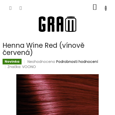
Přejít
NÁKUP
na
obsah
KOŠÍK
Henna Wine Red (vínově
červená)
Průměrné
Neohodnoceno
Podrobnosti hodnocení
Novinka
hodnocení
Značka:
VOONO
produktu
je
0,0
z
5
hvězdiček.