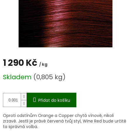
1 290 Kč
/ kg
Měrná
Skladem
(0,805 kg)
cena:
Přidat do košíku
Oproti odstínům Orange a Copper chytá vínově, nikoli
zrzavě. Jestli je právě červená tvůj styl, Wine Red bude určitě
ta správná volba.