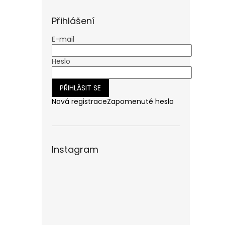
n
e
Přihlášení
l
E-mail
Heslo
PŘIHLÁSIT SE
Nová registrace
Zapomenuté heslo
Instagram