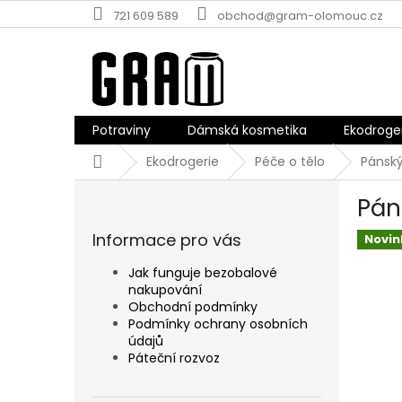
Přejít
721 609 589
obchod@gram-olomouc.cz
na
obsah
Potraviny
Dámská kosmetika
Ekodroge
Domů
Ekodrogerie
Péče o tělo
Pánsk
P
Pán
o
s
Informace pro vás
Novin
t
r
Jak funguje bezobalové
a
nakupování
n
Obchodní podmínky
n
Podmínky ochrany osobních
údajů
í
Páteční rozvoz
p
a