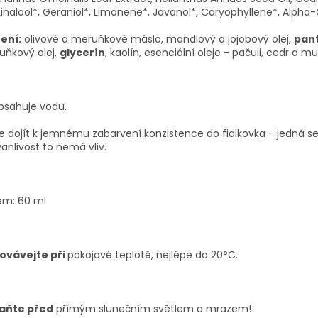
 Linalool*, Geraniol*, Limonene*, Javanol*, Caryophyllene*, Alph
ení:
olivové a meruňkové máslo, mandlový a jojobový olej,
pan
uňkový olej,
glycerín
, kaolín, esenciální oleje - pačuli, cedr a m
bsahuje vodu.
 dojít k jemnému zabarvení konzistence do fialkovka - jedná se
vanlivost to nemá vliv.
em: 60 ml
ovávejte při
pokojové teplotě, nejlépe do 20°C.
aňte před
přímým slunečním světlem a mrazem!