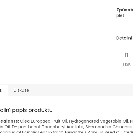
Způsob 
pleť.
Detailn
TISK
s
Diskuze
ailní popis produktu
redients:
Olea Europaea Fruit Oil, Hydrogenated Vegetable Oil, 
is Oil, D- panthenol, Tocopheryl Acetate, Simmondsia Chinensis Se
arinus Officinalis Leaf Extract, Helianthus Annuus Seed Oil, C