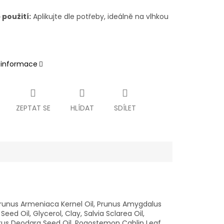
použití:
Aplikujte dle potřeby, ideálně na vlhkou
í informace
ZEPTAT SE
HLÍDAT
SDÍLET
Prunus Armeniaca Kernel Oil, Prunus Amygdalus
ed Oil, Glycerol, Clay, Salvia Sclarea Oil,
edrus Deodara Seed Oil, Pogostemon Cablin Leaf