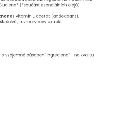
a-Guaiene* (*součást esenciálních olejů)
thenol
, vitamín E acetát (antioxidant),
ušk. šalvěj, rozmarýnový extrakt
 o vzájemné působení ingrediencí - na kvalitu