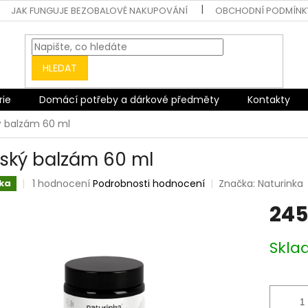
JAK FUNGUJE BEZOBALOVÉ NAKUPOVÁNÍ
OBCHODNÍ PODMÍNK
HLEDAT
rie
Domácí potřeby a dárkové předměty
Kontakty
ý balzám 60 ml
ský balzám 60 ml
Průměrné
1 hodnocení
Podrobnosti hodnocení
Značka:
Naturinka
ka
hodnocení
245
produktu
je
5,0
Měrná
Skl
z
cena:
5
hvězdiček.