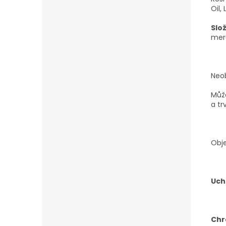
Oil,
Slož
mer
Neo
Může
a tr
Obj
Uch
Chr