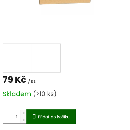
79 Kč
/ ks
Měrná
Skladem
(>10 ks)
cena:
Přidat do košíku