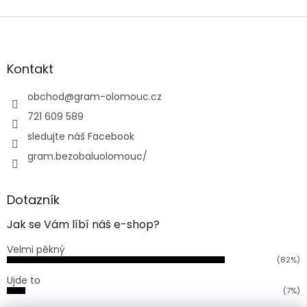
Z
á
p
a
Kontakt
t
í
obchod
@
gram-olomouc.cz
721 609 589
sledujte náš Facebook
gram.bezobaluolomouc/
Dotazník
Jak se Vám líbí náš e-shop?
Velmi pěkný
(82%)
Ujde to
(7%)