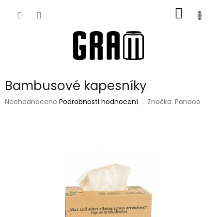
Přejít
NÁKUP
na
obsah
KOŠÍK
Bambusové kapesníky
Průměrné
Neohodnoceno
Podrobnosti hodnocení
Značka:
Pandoo
hodnocení
produktu
je
0,0
z
5
hvězdiček.