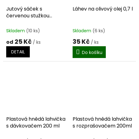
Jutový sáček s
Láhev na olivový olej 0,7 l
červenou stužkou
malý/velký
Skladem
(10 ks)
Skladem
(6 ks)
25 Kč
35 Kč
od
/ ks
/ ks
DETAIL
Do košíku
Plastová hnědá lahvička
Plastová hnědá lahvička
s dávkovačem 200 ml
s rozprašovačem 200ml