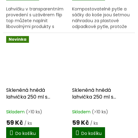
Lahvičku v transparentním
Kompostovatelné pytle a
provedení s uzávěrem flip
sáčky do koše jsou šetrnou
top můžete naplnit
náhradou za plastové
libovolnými produkty s
odpadkové pytle, protože
tekutou konzistencí.
jsou vyrobené z
obnovitelných zdrojů,
Novinka
dokážou se v kompostárně
100% rozložit a...
Skleněná hnědá
Skleněná hnědá
lahvička 250 ml s
lahvička 250 ml s
dávkovačem
rozprašovačem
Skladem
(>10 ks)
Skladem
(>10 ks)
59 Kč
59 Kč
/ ks
/ ks
Do košíku
Do košíku