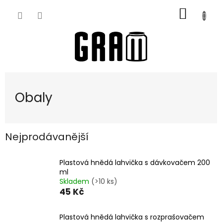
Přejít
NÁKUP
na
obsah
KOŠÍK
Obaly
Nejprodávanější
Plastová hnědá lahvička s dávkovačem 200
ml
Skladem
(>10 ks)
45 Kč
Plastová hnědá lahvička s rozprašovačem