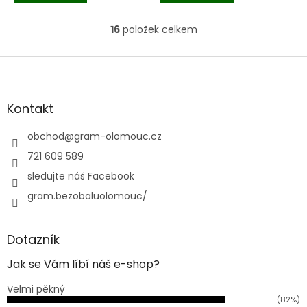
16
položek celkem
O
v
l
Z
á
á
d
p
a
a
Kontakt
c
t
í
í
obchod
@
gram-olomouc.cz
p
r
721 609 589
v
sledujte náš Facebook
k
y
gram.bezobaluolomouc/
v
ý
p
Dotazník
i
s
Jak se Vám líbí náš e-shop?
u
Velmi pěkný
(82%)