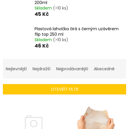
200ml
Skladem
(>10 ks)
45 Kč
Plastová lahvička čirá s černým uzávěrem
flip top 250 ml
Skladem
(>10 ks)
46 Kč
Ř
a
Nejlevnější
Nejdražší
Nejprodávanější
Abecedně
z
e
n
OTEVŘÍT FILTR
í
p
V
r
ý
o
p
d
i
u
s