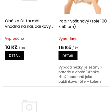
k
p
t
r
ů
o
d
Obálka DL formát
Papír voštinový (role 100
u
vhodná na náš dárkový
x 50 cm)
k
poukaz :-)
t
Vyprodáno
Vyprodáno
ů
10 Kč
15 Kč
/ ks
/ ks
DETAIL
DETAIL
Vypadá hezky, je šetrný k
přírodě a chrání křehké
zboží podobně jako
bublinková fólie – kolem
předmětu vytvoří
deformační zónu, která ho
chrání před rozbitím.
Voštinový papír...