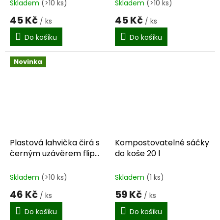
Skladem
(>10 ks)
Skladem
(>10 ks)
45 Kč
45 Kč
/ ks
/ ks
Do košíku
Do košíku
Novinka
Plastová lahvička čirá s
Kompostovatelné sáčky
černým uzávěrem flip
do koše 20 l
top 250 ml
Skladem
(>10 ks)
Skladem
(1 ks)
46 Kč
59 Kč
/ ks
/ ks
Do košíku
Do košíku