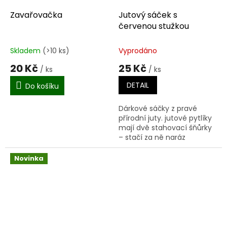
Zavařovačka
Jutový sáček s
červenou stužkou
Skladem
(>10 ks)
Vyprodáno
20 Kč
25 Kč
/ ks
/ ks
DETAIL
Do košíku
Dárkové sáčky z pravé
přírodní juty. jutové pytlíky
mají dvě stahovací šňůrky
– stačí za ně naráz
zatáhnout a uvázat mašli.
Vyrobeno z pravé juty, ne
Novinka
ze syntetických...