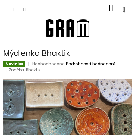
Přejít
NÁKUP
na
obsah
KOŠÍK
Mýdlenka Bhaktik
Průměrné
Neohodnoceno
Podrobnosti hodnocení
Novinka
hodnocení
Značka:
Bhaktik
produktu
je
0,0
z
5
hvězdiček.