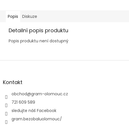
Popis
Diskuze
Detailní popis produktu
Popis produktu není dostupný
Z
á
p
a
Kontakt
t
í
obchod
@
gram-olomouc.cz
721 609 589
sledujte náš Facebook
gram.bezobaluolomouc/