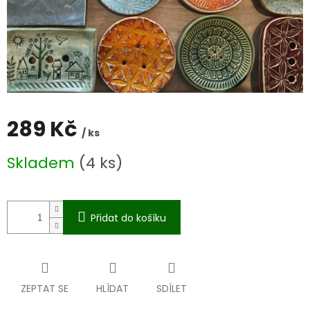
289 Kč
/ ks
Měrná
Skladem
(4 ks)
cena:
Přidat do košíku
ZEPTAT SE
HLÍDAT
SDÍLET