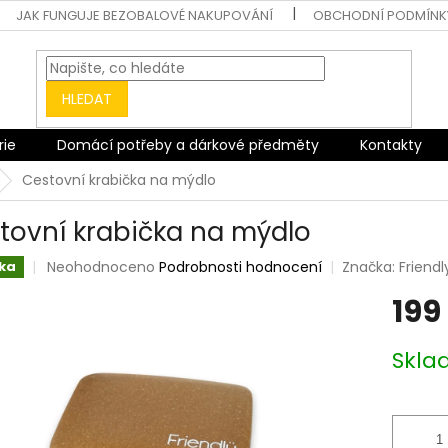
JAK FUNGUJE BEZOBALOVÉ NAKUPOVÁNÍ
OBCHODNÍ PODMÍNK
HLEDAT
rie
Domácí potřeby a dárkové předměty
Kontakty
Cestovní krabička na mýdlo
tovní krabička na mýdlo
Průměrné
Neohodnoceno
Podrobnosti hodnocení
Značka:
Friendl
ka
hodnocení
199
produktu
je
0,0
Měrná
Skl
z
cena:
5
hvězdiček.