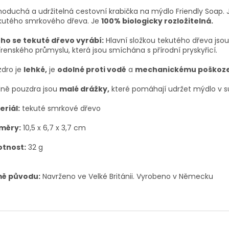
oduchá a udržitelná cestovní krabička na mýdlo Friendly Soap.
ekutého smrkového dřeva. Je
100% biologicky rozložitelná.
eho se tekuté dřevo vyrábí:
Hlavní složkou tekutého dřeva jso
renského průmyslu, která jsou smíchána s přírodní pryskyřicí.
zdro je
lehké,
je
odolné proti vodě
a
mechanickému poškoze
dně pouzdra jsou
malé drážky,
které pomáhají udržet mýdlo v s
eriál:
tekuté smrkové dřevo
měry:
10,5 x 6,7 x 3,7 cm
tnost:
32 g
ě původu:
Navrženo ve Velké Británii. Vyrobeno v Německu