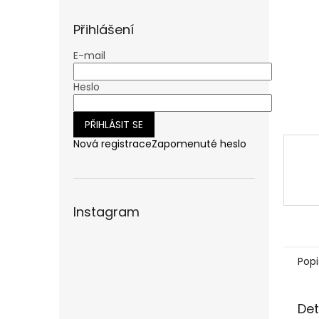
n
e
Přihlášení
l
E-mail
Heslo
PŘIHLÁSIT SE
Nová registrace
Zapomenuté heslo
Instagram
Popi
Det