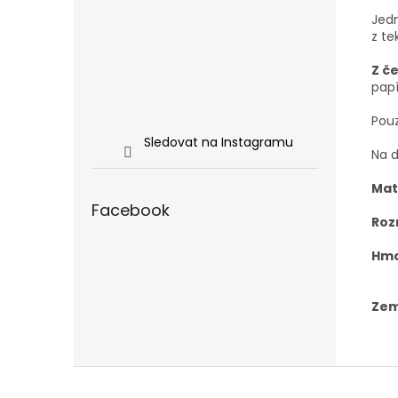
Jedn
z t
Z č
papí
Pou
Sledovat na Instagramu
Na 
Mat
Facebook
Roz
Hmo
Zem
Z
á