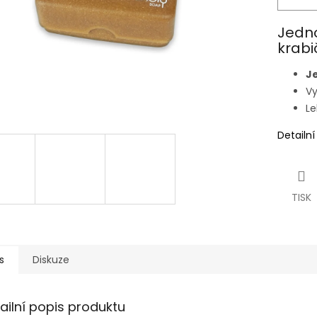
Jedno
krabi
Je
Vy
Le
Detailn
TISK
s
Diskuze
ailní popis produktu