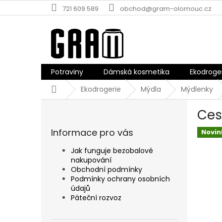
Přejít
721 609 589
obchod@gram-olomouc.cz
na
obsah
Potraviny
Dámská kosmetika
Ekodroge
Domů
Ekodrogerie
Mýdla
Mýdlenky
P
Ces
o
s
Informace pro vás
Novin
t
r
Jak funguje bezobalové
a
nakupování
n
Obchodní podmínky
n
Podmínky ochrany osobních
údajů
í
Páteční rozvoz
p
a