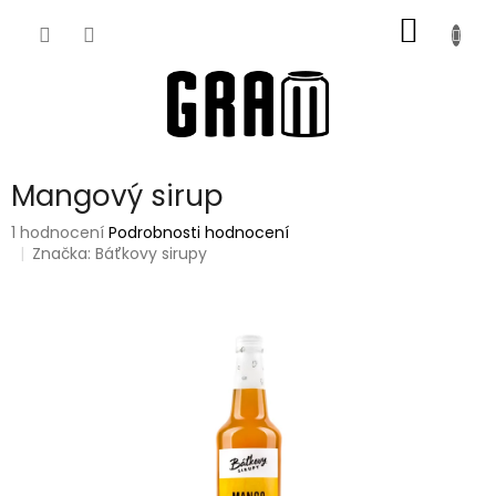
Přejít
NÁKUP
na
obsah
KOŠÍK
Mangový sirup
Průměrné
1 hodnocení
Podrobnosti hodnocení
hodnocení
Značka:
Báťkovy sirupy
produktu
je
5,0
z
5
hvězdiček.