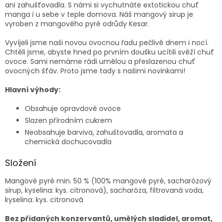
ani zahušťovadla. S námi si vychutnáte extotickou chuť
manga i u sebe v teple domova. Náš mangový sirup je
vyroben z mangového pyré odrůdy Kesar.
Vyvíjeli jsme naši novou ovocnou řadu pečlivě dnem i nocí.
Chtěli jsme, abyste hned po prvním doušku ucítili svěží chuť
ovoce. Sami nemáme rádi umělou a přeslazenou chuť
ovocných šťáv. Proto jsme tady s našimi novinkami!
Hlavní výhody:
Obsahuje opravdové ovoce
Slazen přírodním cukrem
Neobsahuje barviva, zahuštovadla, aromata a
chemická dochucovadla
Složení
Mangové pyré min. 50 % (100% mangové pyré, sacharózový
sirup, kyselina: kys. citronová), sacharóza, filtrovaná voda,
kyselina: kys. citronová
Bez přidaných konzervantů, umělých sladidel, aromat,