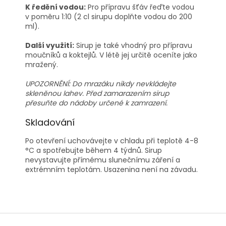
K ředění vodou:
Pro přípravu šťáv řeďte vodou
v poměru 1:10 (2 cl sirupu doplňte vodou do 200
ml).
Další využití:
Sirup je také vhodný pro přípravu
moučníků a koktejlů. V létě jej určitě oceníte jako
mražený.
UPOZORNĚNÍ: Do mrazáku nikdy nevkládejte
skleněnou lahev. Před zamarazením sirup
přesuňte do nádoby určené k zamrazení.
Skladování
Po otevření uchovávejte v chladu při teplotě 4-8
°C a spotřebujte během 4 týdnů. Sirup
nevystavujte přímému slunečnímu záření a
extrémním teplotám. Usazenina není na závadu.
Z