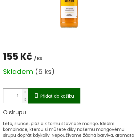
155 Kč
/ ks
Měrná
Skladem
(5 ks)
cena:
Přidat do košíku
O sirupu
Léto, slunce, pláž a k tomu šťavnaté mango. Ideální
kombinace, kterou si můžete díky našemu mangovému
sirupu dopřát kdykoliv. Nepoužíváme žádná barviva, aromata