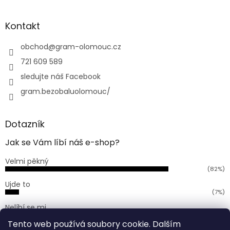
á
p
a
Kontakt
t
í
obchod
@
gram-olomouc.cz
721 609 589
sledujte náš Facebook
gram.bezobaluolomouc/
Dotazník
Jak se Vám líbí náš e-shop?
Velmi pěkný
(82%)
Ujde to
(7%)
Nelíbí se mi
(11%)
Tento web používá soubory cookie. Dalším