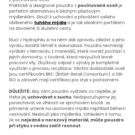
Praktické a designové pouzdro z
pocínované oceli
je
perfektní alternativou k běžným plastovým
mýdlenkám. Slouží k uchování a převážení vašeho
oblíbeného
tuhého mýdla
a je tak ideálním parťákem
na dovolené či služební cesty.
Kluci z Hydrophilu si na něm dali opravdu záležet a jeho
výrobu dotáhli téměř k dokonalosti. Pouzdra nechávájí
vyrábět v Německu z materiálů, které rovněž pochází z
jejich domoviny, v továrně, která nevyužívá levné
pracovní síly. Zbytkový odpad z výroby je kompletně
využíván v procesu recyklace. Všichni dodavatelé oceli
jsou certifikováni BRC (British Retail Consortium) a DIN
ISO a zároveň mají certifikaci pro styk s potravinami.
DŮLEŽITÉ:
Aby vám pouzdro vydrželo co nejdéle, je
třeba jej
uchovávat v suchu
. Nedoporučujeme jej
ponechávat ve vlhkosti ve sprchovém koutě. Je
primárně určené na uschování mýdla například během
cestování. Neslouží jako mýdlenka. Vzhledem k tomu,
že se
nejedná o nerezový materiál, může pouzdro
při styku s vodou začít reznout
.