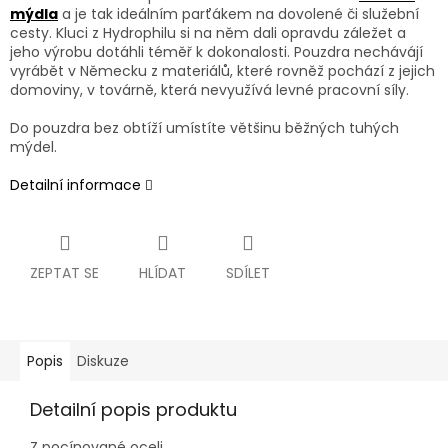
mýdla
a je tak ideálním parťákem na dovolené či služební
cesty. Kluci z Hydrophilu si na něm dali opravdu záležet a
jeho výrobu dotáhli téměř k dokonalosti. Pouzdra nechávájí
vyrábět v Německu z materiálů, které rovněž pochází z jejich
domoviny, v továrně, která nevyužívá levné pracovní síly.
Do pouzdra bez obtíží umístíte většinu běžných tuhých
mýdel.
Detailní informace
ZEPTAT SE
HLÍDAT
SDÍLET
Popis
Diskuze
Detailní popis produktu
Z pocínované oceli