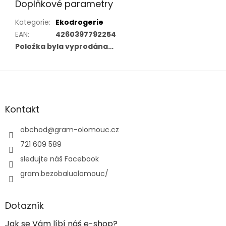
Doplňkové parametry
Kategorie
:
Ekodrogerie
EAN
:
4260397792254
Položka byla vyprodána…
Z
á
p
a
Kontakt
t
í
obchod
@
gram-olomouc.cz
721 609 589
sledujte náš Facebook
gram.bezobaluolomouc/
Dotazník
Jak se Vám líbí náš e-shop?