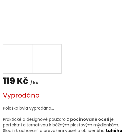
119 Kč
/ ks
Měrná
Vyprodáno
cena:
Položka byla vyprodána…
Praktické a designové pouzdro z
pocínované oceli
je
perfektní alternativou k běžným plastovým mýdlenkám.
Slouží k uchování a převážení vašeho oblíbeného
tuhého