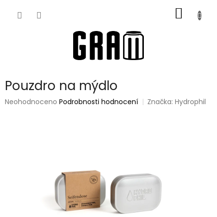
Přejít
NÁKUP
na
obsah
KOŠÍK
Pouzdro na mýdlo
Průměrné
Neohodnoceno
Podrobnosti hodnocení
Značka:
Hydrophil
hodnocení
produktu
je
0,0
z
5
hvězdiček.