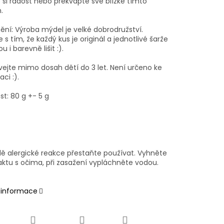
 si radost nebo překvapte své blízké tímto
.
ění: Výroba mýdel je velké dobrodružství.
e s tím, že každý kus je originál a jednotlivé šarže
 i barevně lišit :).
ejte mimo dosah dětí do 3 let. Není určeno ke
ci :).
t: 80 g +- 5 g
dě alergické reakce přestaňte používat. Vyhněte
aktu s očima, při zasažení vypláchněte vodou.
í informace