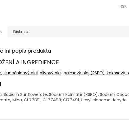
TISK
s
Diskuze
ailní popis produktu
OŽENÍ A INGREDIENCE
a
,
slunečnicový olej
,
olivový olej
,
palmový olej (RSPO)
,
kokosový o
I
, Sodium Sunflowerate, Sodium Palmate (RSPO), Sodium Cocoate
oate, Mica, CI 77891, CI 77499, CI77491, Hexyl cinnamaldehyde