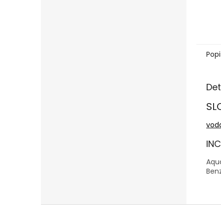
Popi
Det
SL
vod
INC
Aqua
Benz
Z
á