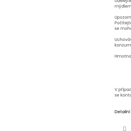
Udělejte
mýdlem
Upozorn
Počítejt
se mohou
Uchováv
konzuma
Hmotnos
V přípa
se kont
Detailn