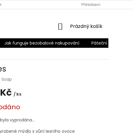
Y
PODMÍNKY OCHRANY OSOBNÍCH ÚDAJŮ
Přihlášení
PÁTEČNÍ ROZVO
NÁKUPNÍ
Prázdný košík
KOŠÍK
Jak funguje bezobalové nakupování
Páteční rozvoz
es
 Soap
 Kč
/ ks
odáno
 byla vyprodána…
yrobené mýdlo s vůní lesního ovoce