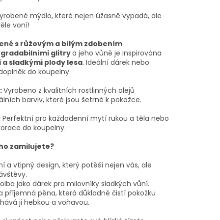
yrobené mýdlo, které nejen úžasně vypadá, ale
ěle voní!
ené s růžovým a bílým zdobením
gradabilními glitry
a jeho vůně je inspirována
 a sladkými plody lesa
. Ideální dárek nebo
 doplněk do koupelny.
:
Vyrobeno z kvalitních rostlinných olejů
lních barviv, které jsou šetrné k pokožce.
:
Perfektní pro každodenní mytí rukou a těla nebo
korace do koupelny.
 ho zamilujete?
ní a vtipný design, který potěší nejen vás, ale
ávštěvy.
olba jako dárek pro milovníky sladkých vůní.
 příjemná pěna, která důkladně čistí pokožku
hává ji hebkou a voňavou.