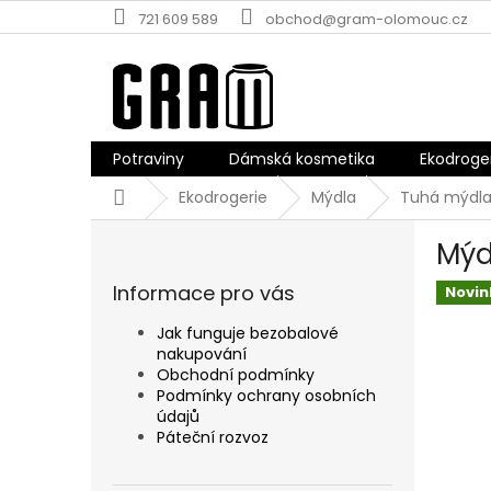
Přejít
721 609 589
obchod@gram-olomouc.cz
na
obsah
Potraviny
Dámská kosmetika
Ekodroge
Domů
Ekodrogerie
Mýdla
Tuhá mýdla
P
Mýd
o
s
Informace pro vás
Novin
t
r
Jak funguje bezobalové
a
nakupování
n
Obchodní podmínky
n
Podmínky ochrany osobních
údajů
í
Páteční rozvoz
p
a