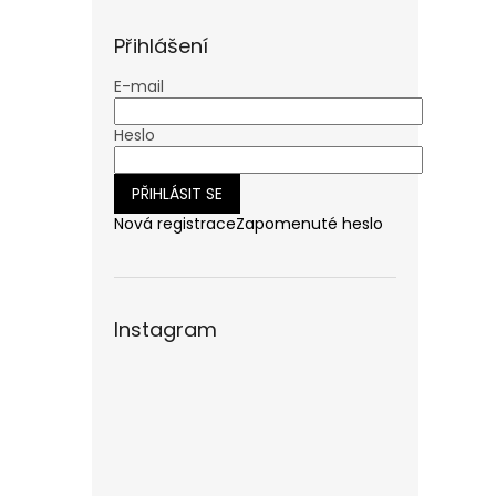
n
e
Přihlášení
l
E-mail
Heslo
PŘIHLÁSIT SE
Nová registrace
Zapomenuté heslo
Instagram