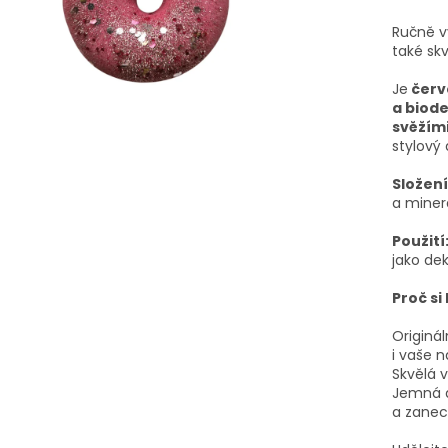
Ručně v
také skv
Je
červ
a biode
svěžími
stylový
Složení
a minerá
Použití
jako de
Proč si
Originál
i vaše n
Skvělá v
Jemná a
a zanec