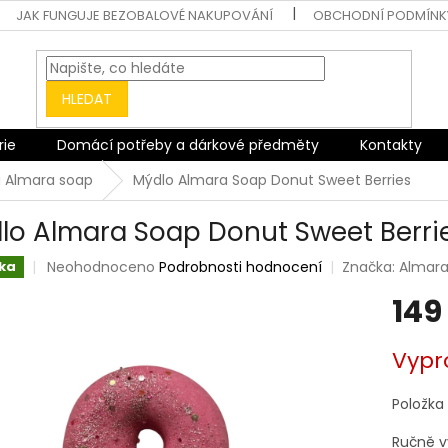
JAK FUNGUJE BEZOBALOVÉ NAKUPOVÁNÍ
OBCHODNÍ PODMÍNK
HLEDAT
rie
Domácí potřeby a dárkové předměty
Kontakty
 Almara soap
Mýdlo Almara Soap Donut Sweet Berries
lo Almara Soap Donut Sweet Berri
Průměrné
Neohodnoceno
Podrobnosti hodnocení
Značka:
Almara
ka
hodnocení
149
produktu
je
0,0
Měrná
Vypr
z
cena:
5
hvězdiček.
Položka
Ručně v