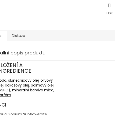
TISK
s
Diskuze
ailní popis produktu
SLOŽENÍ A
INGREDIENCE
oda
,
slunečnicový olej
,
olivový
lej
,
kokosový olej
,
palmový olej
RSPO)
,
minerální barvivo mica
,
arfém
NCI
qua, Sodium Sunflowerate,