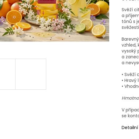
Svěží c
a příje
tónů s 
svěžesti
Barevný
vzhled,
vysoký p
a zanec
a nevys
• Svěží
• Hravý 
• Vhodn
Hmotnos
V přípa
se kont
Detailn