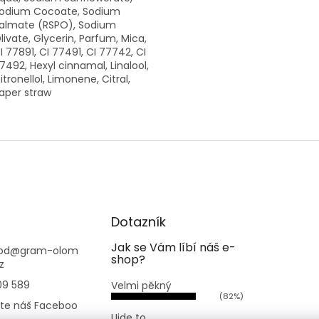
odium Cocoate, Sodium
almate (RSPO), Sodium
livate, Glycerin, Parfum, Mica,
I 77891, CI 77491, CI 77742, CI
7492, Hexyl cinnamal, Linalool,
itronellol, Limonene, Citral,
aper straw
Dotazník
Jak se Vám líbí náš e-
od
@
gram-olom
shop?
z
09 589
Velmi pěkný
(82%)
jte náš Faceboo
Ujde to