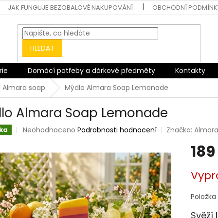
JAK FUNGUJE BEZOBALOVÉ NAKUPOVÁNÍ
OBCHODNÍ PODMÍNK
HLEDAT
rie
Domácí potřeby a dárkové předměty
Kontakty
 Almara soap
Mýdlo Almara Soap Lemonade
lo Almara Soap Lemonade
Průměrné
Neohodnoceno
Podrobnosti hodnocení
Značka:
Almara
ka
hodnocení
189
produktu
je
0,0
Měrná
Vypr
z
cena:
5
hvězdiček.
Položka
Svěží 