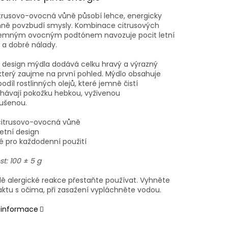
itrusovo-ovocná vůně působí lehce, energicky
mně povzbudí smysly. Kombinace citrusových
jemným ovocným podtónem navozuje pocit letní
 a dobré nálady.
 design mýdla dodává celku hravý a výrazný
 který zaujme na první pohled. Mýdlo obsahuje
odíl rostlinných olejů, které jemně čistí
hávají pokožku hebkou, vyživenou
ušenou.
 citrusovo-ovocná vůně
letní design
é pro každodenní použití
t: 100 ± 5 g
dě alergické reakce přestaňte používat. Vyhněte
aktu s očima, při zasažení vypláchněte vodou.
í informace