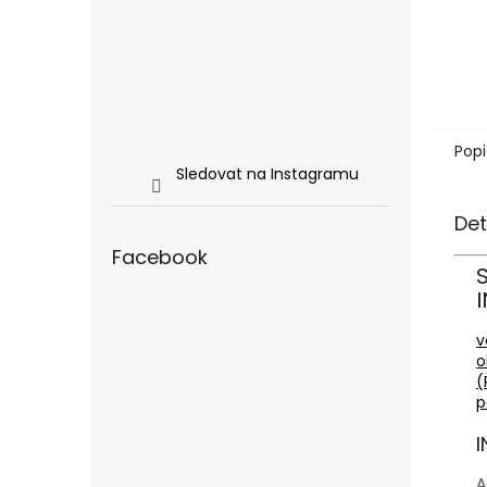
Popi
Sledovat na Instagramu
Det
Facebook
v
o
(
p
I
A