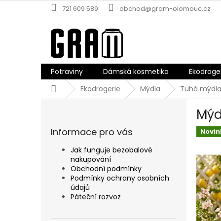
Přejít
721 609 589
obchod@gram-olomouc.cz
na
obsah
Potraviny
Dámská kosmetika
Ekodroge
Domů
Ekodrogerie
Mýdla
Tuhá mýdla
P
Mýd
o
s
Informace pro vás
Novin
t
r
Jak funguje bezobalové
a
nakupování
n
Obchodní podmínky
n
Podmínky ochrany osobních
údajů
í
Páteční rozvoz
p
a