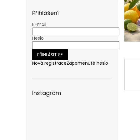
n
e
Přihlášení
l
E-mail
Heslo
PŘIHLÁSIT SE
Nová registrace
Zapomenuté heslo
Instagram